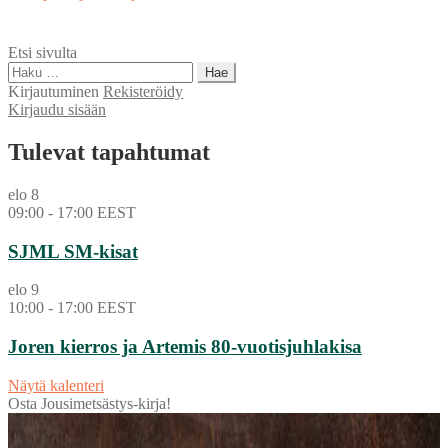
artikkeli:
selaus
Etsi sivulta
Haku:
Kirjautuminen
Rekisteröidy
Kirjaudu sisään
Tulevat tapahtumat
elo
8
09:00
-
17:00
EEST
SJML SM-kisat
elo
9
10:00
-
17:00
EEST
Joren kierros ja Artemis 80-vuotisjuhlakisa
Näytä kalenteri
Osta Jousimetsästys-kirja!