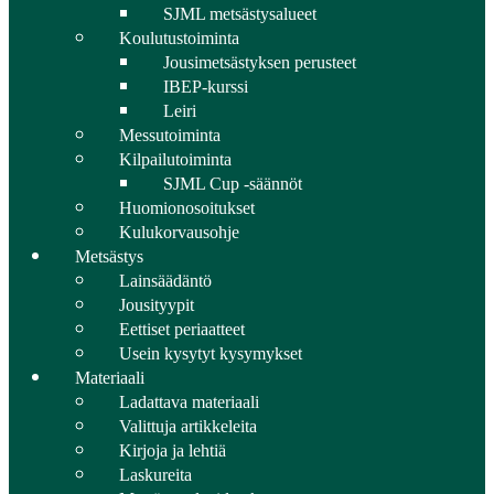
SJML metsästysalueet
Koulutustoiminta
Jousimetsästyksen perusteet
IBEP-kurssi
Leiri
Messutoiminta
Kilpailutoiminta
SJML Cup -säännöt
Huomionosoitukset
Kulukorvausohje
Metsästys
Lainsäädäntö
Jousityypit
Eettiset periaatteet
Usein kysytyt kysymykset
Materiaali
Ladattava materiaali
Valittuja artikkeleita
Kirjoja ja lehtiä
Laskureita