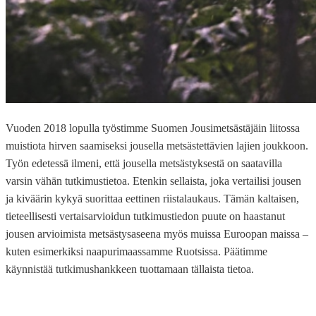
Vuoden 2018 lopulla työstimme Suomen Jousimetsästäjäin liitossa
muistiota hirven saamiseksi jousella metsästettävien lajien joukkoon.
Työn edetessä ilmeni, että jousella metsästyksestä on saatavilla
varsin vähän tutkimustietoa. Etenkin sellaista, joka vertailisi jousen
ja kiväärin kykyä suorittaa eettinen riistalaukaus. Tämän kaltaisen,
tieteellisesti vertaisarvioidun tutkimustiedon puute on haastanut
jousen arvioimista metsästysaseena myös muissa Euroopan maissa –
kuten esimerkiksi naapurimaassamme Ruotsissa. Päätimme
käynnistää tutkimushankkeen tuottamaan tällaista tietoa.