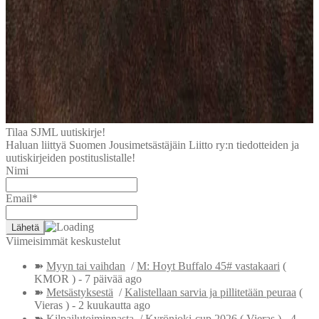
Tilaa SJML uutiskirje!
Haluan liittyä Suomen Jousimetsästäjäin Liitto ry:n tiedotteiden ja
uutiskirjeiden postituslistalle!
Nimi
Email*
Viimeisimmät keskustelut
➽
Myyn tai vaihdan
/
M: Hoyt Buffalo 45# vastakaari
(
KMOR )
- 7 päivää ago
➽
Metsästyksestä
/
Kalistellaan sarvia ja pillitetään peuraa
(
Vieras )
- 2 kuukautta ago
➽
Kilpailutoiminnasta
/
Kyrönjoki-cup 2026
( Vieras )
- 4