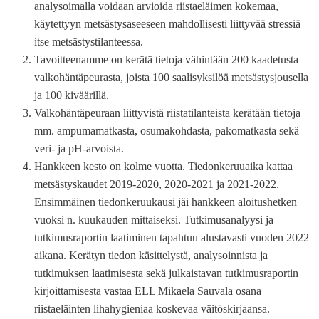
analysoimalla voidaan arvioida riistaeläimen kokemaa,
käytettyyn metsästysaseeseen mahdollisesti liittyvää stressiä
itse metsästystilanteessa.
Tavoitteenamme on kerätä tietoja vähintään 200 kaadetusta
valkohäntäpeurasta, joista 100 saalisyksilöä metsästysjousella
ja 100 kiväärillä.
Valkohäntäpeuraan liittyvistä riistatilanteista kerätään tietoja
mm. ampumamatkasta, osumakohdasta, pakomatkasta sekä
veri- ja pH-arvoista.
Hankkeen kesto on kolme vuotta. Tiedonkeruuaika kattaa
metsästyskaudet 2019-2020, 2020-2021 ja 2021-2022.
Ensimmäinen tiedonkeruukausi jäi hankkeen aloitushetken
vuoksi n. kuukauden mittaiseksi. Tutkimusanalyysi ja
tutkimusraportin laatiminen tapahtuu alustavasti vuoden 2022
aikana. Kerätyn tiedon käsittelystä, analysoinnista ja
tutkimuksen laatimisesta sekä julkaistavan tutkimusraportin
kirjoittamisesta vastaa ELL Mikaela Sauvala osana
riistaeläinten lihahygieniaa koskevaa väitöskirjaansa.