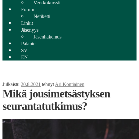
Verkkokurssit
Forum
Netiketti
Linkit
Jäsenyys
Jäsenhakemus
Palaute
SV
EN
Julkaistu
20.8.2021
tehnyt
Ari Kontiainen
Mikä jousimetsästyksen
seurantatutkimus?