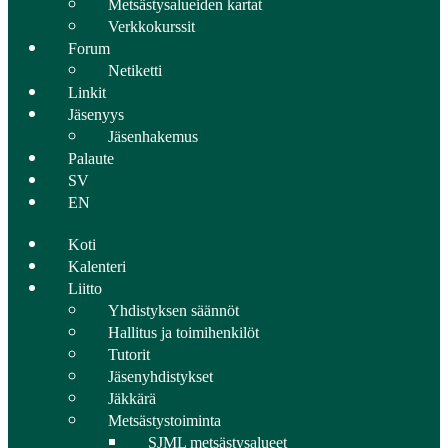
Metsästysalueiden kartat
Verkkokurssit
Forum
Netiketti
Linkit
Jäsenyys
Jäsenhakemus
Palaute
SV
EN
Koti
Kalenteri
Liitto
Yhdistyksen säännöt
Hallitus ja toimihenkilöt
Tutorit
Jäsenyhdistykset
Jäkkärä
Metsästystoiminta
SJML metsästysalueet