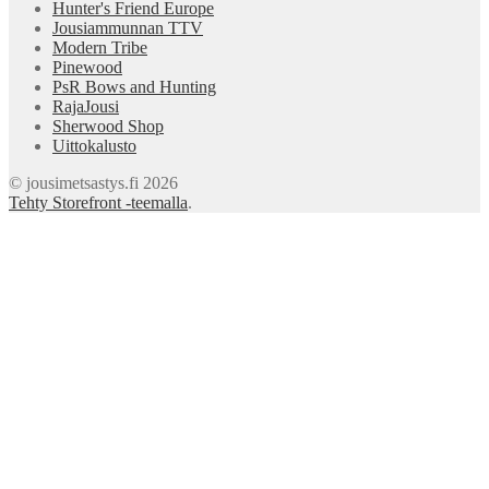
Hunter's Friend Europe
Jousiammunnan TTV
Modern Tribe
Pinewood
PsR Bows and Hunting
RajaJousi
Sherwood Shop
Uittokalusto
© jousimetsastys.fi 2026
Tehty Storefront -teemalla
.