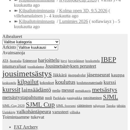
kuukautta ago
➽
Kilpailutoiminnasta
/
Kolma open 3D, 9.5.2026
(
villehamalainen )
- 4 kuukautta ago
➽
Kilpailutoiminnasta
/
Lumimies 2026
( sofiawiayz )
- 5
kuukautta ago
Aihealueet
Aihealueet
Arkisto
Arkisto
Avainsanoja
IBEP
harjoittelu
Erämessut
ATA
Australia
hirvi
hirvieläimet
houkuttelu
Jousimetsästyksen perusteet
istumavaljaat
jousikalastus
jousimetsästys
jäsenseurat
Jäkkärä
kauppa
jäsenpalvelut
kilpailut
koulutus
kurssi
kokoukset
koulutusmateriaalit
keskustelu
kurssit
metsästys
lainsäädäntö
messut
media
metsäkauris
SJML
metsästystapahtuma
nuoli
passittaminen
Parikkala
passipaikka
SJML Cup
säätäminen
SJML-Cup 2020
SJML foorumi
taljajousi
Tanska
tähtäin
valkohäntäpeura
varusteet
Uutiskirje
villisika
Toimintaamme tukevat
FAT Archery