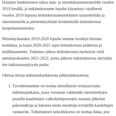
Haimme hankkeeseen tukea maa- ja metsätalousministeriöltä vuoden
2019 kesällä, ja tutkimuksemme lopulta käynnistyi virallisesti
vuoden 2019 lopussa tiedonkeruumenetelmien suunnittelulla ja
rakentamisella ja pilotointiryhmän keräämisellä tiedonkeruun
koeponnistamiseksi.
Metsästyskauden 2019-2020 lopulla saimme kerättyä hieman
testidataa, ja kausi 2020-2021 sujui tiedonkeruun puitteissa jo
mallikkaammin. Tutkimus jatkuu tiedonkeruun merkeissä vielä
metsästyskauden 2021-2022, jonka jälkeen tutkimuksessa siirrytään
itse tutkimusanalyysin pariin.
Ohessa tietoja tutkimushankkeesta pähkinänkuoressa:
Tavoitteenamme on tuottaa tieteellisesti vertaisarvioitu
tutkimusjulkaisu, jossa verrataan vahtimalla metsästettyjen,
jousella kaadettujen valkohäntipeurojen osuman jälkeisiä
pakomatkoja ja lukuisia muita muuttujia kiväärillä kaadettujen
vastaaviin. Tutkimuksen tarkoituksena on tuottaa dataa, jota