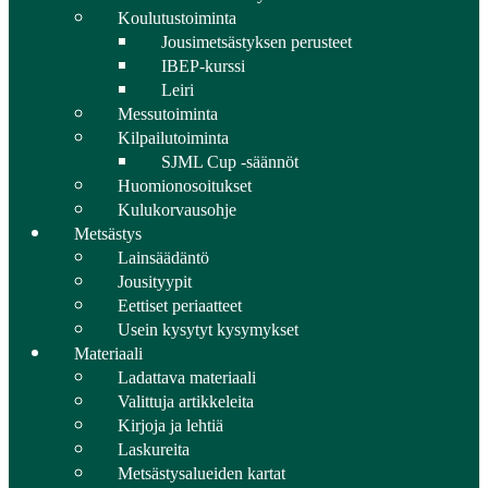
Koulutustoiminta
Jousimetsästyksen perusteet
IBEP-kurssi
Leiri
Messutoiminta
Kilpailutoiminta
SJML Cup -säännöt
Huomionosoitukset
Kulukorvausohje
Metsästys
Lainsäädäntö
Jousityypit
Eettiset periaatteet
Usein kysytyt kysymykset
Materiaali
Ladattava materiaali
Valittuja artikkeleita
Kirjoja ja lehtiä
Laskureita
Metsästysalueiden kartat