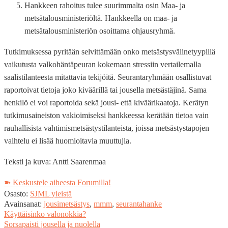
Hankkeen rahoitus tulee suurimmalta osin Maa- ja
metsätalousministeriöltä. Hankkeella on maa- ja
metsätalousministeriön osoittama ohjausryhmä.
Tutkimuksessa pyritään selvittämään onko metsästysvälinetyypillä
vaikutusta valkohäntäpeuran kokemaan stressiin vertailemalla
saalistilanteesta mitattavia tekijöitä. Seurantaryhmään osallistuvat
raportoivat tietoja joko kiväärillä tai jousella metsästäjinä. Sama
henkilö ei voi raportoida sekä jousi- että kiväärikaatoja. Kerätyn
tutkimusaineiston vakioimiseksi hankkeessa kerätään tietoa vain
rauhallisista vahtimismetsästystilanteista, joissa metsästystapojen
vaihtelu ei lisää huomioitavia muuttujia.
Teksti ja kuva: Antti Saarenmaa
➽ Keskustele aiheesta Forumilla!
Osasto:
SJML yleistä
Avainsanat:
jousimetsästys
,
mmm
,
seurantahanke
Edellinen
Käyttäisinko valonokkia?
Artikkelien
artikkeli
Seuraava
Sorsapaisti jousella ja nuolella