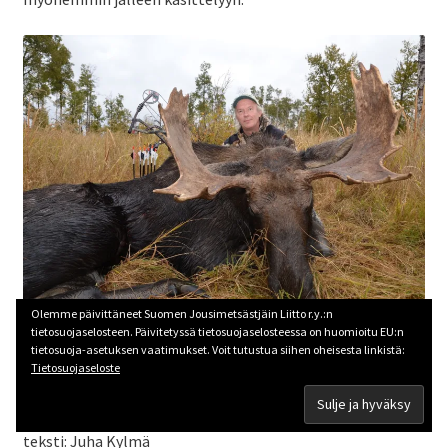
Olemme päivittäneet Suomen Jousimetsästjäin Liitto r.y.:n
Hirven lisääminen jousella metsästettävien lajien listalle
tietosuojaselosteen. Päivitetyssä tietosuojaselosteessa on huomioitu EU:n
Suomessa on liiton yksi tavoitteista. Kuva: Juha Kylmä
tietosuoja-asetuksen vaatimukset. Voit tutustua siihen oheisesta linkistä:
Tietosuojaseloste
Onnea ja pitkää ikää Suomen Jousimetsästäjäin Liitolle!
teksti: Juha Kylmä