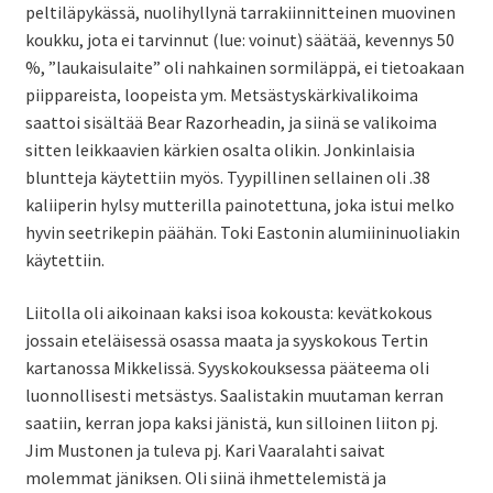
peltiläpykässä, nuolihyllynä tarrakiinnitteinen muovinen
SV
koukku, jota ei tarvinnut (lue: voinut) säätää, kevennys 50
%, ”laukaisulaite” oli nahkainen sormiläppä, ei tietoakaan
piippareista, loopeista ym. Metsästyskärkivalikoima
EN
saattoi sisältää Bear Razorheadin, ja siinä se valikoima
sitten leikkaavien kärkien osalta olikin. Jonkinlaisia
bluntteja käytettiin myös. Tyypillinen sellainen oli .38
kaliiperin hylsy mutterilla painotettuna, joka istui melko
hyvin seetrikepin päähän. Toki Eastonin alumiininuoliakin
käytettiin.
Liitolla oli aikoinaan kaksi isoa kokousta: kevätkokous
jossain eteläisessä osassa maata ja syyskokous Tertin
kartanossa Mikkelissä. Syyskokouksessa pääteema oli
luonnollisesti metsästys. Saalistakin muutaman kerran
saatiin, kerran jopa kaksi jänistä, kun silloinen liiton pj.
Jim Mustonen ja tuleva pj. Kari Vaaralahti saivat
molemmat jäniksen. Oli siinä ihmettelemistä ja