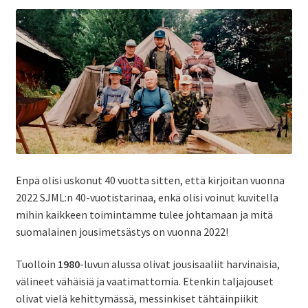
ale
taso
Laaj
Metsästys
vali
ale
taso
Laaj
Materiaali
vali
ale
taso
Laaj
Forum
vali
ale
taso
Linkit
Enpä olisi uskonut 40 vuotta sitten, että kirjoitan vuonna
vali
2022 SJML:n 40-vuotistarinaa, enkä olisi voinut kuvitella
mihin kaikkeen toimintamme tulee johtamaan ja mitä
Laaj
Jäsenyys
suomalainen jousimetsästys on vuonna 2022!
ale
taso
Tuolloin
1980
-luvun alussa olivat jousisaaliit harvinaisia,
Palaute
välineet vähäisiä ja vaatimattomia. Etenkin taljajouset
vali
olivat vielä kehittymässä, messinkiset tähtäinpiikit