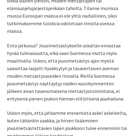
uhkia suuren yleisön, muiden metsästäjien tai
eläinsuojelujärjestöjenkään taholta. Tilanne monissa
muissa Euroopan maissa ei ole yhtä rauhallinen, siksi
tutkimuksemme tuloksia odotetaan innolla useissa
maissa.
Entä jatkossa? Jousimetsästykselle uskallan ennustaa
hyvää tulevaisuutta, eikä vaan Suomessa mutta myös
maailmalla. Uskon, että jousimetsästys ajan myötä
saavuttaa laajalti hyväksytyn ja tasavertaisen aseman
muiden metsästysaseiden rinnalla. Meillä Suomessa
jousimetsästys näyttäytyy näiden vuosikymmenten
jälkeen aivan tavanomaisena metsästystoimintana, ei
erityisenä pienen joukon hieman elitistisenä puuhailuna.
Uskon myös, että jatkamme etenemistä askel askeleelta,
kuten tähänkin saakka, ja hirven lisääminen
jousimetsästettävien lajien joukkoon tulee ennemmin tai
myöhemmin jälleen käsittelyyn.