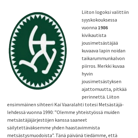
Liiton logoksi valittiin
syyskokouksessa
vuonna
1986
kivikautista
jousimetsästäjää
kuvaava lapin noidan
taikarummunkalvon
piirros. Merkki kuvaa
hyvin
jousimetsästyksen
ajattomuutta, pitkää
perinnettä. Liiton
ensimmäinen sihteeri Kai Vaaralahti totesi Metsästäjä-
lehdessä vuonna 1990: ”Olemme yhteistyössä muiden
metsästäjäjärjestöjen kanssa saaneet
säilytettäväksemme yhden haastavimmista
metsästysmuodoista”. Tänä päivänä tiedämme, että