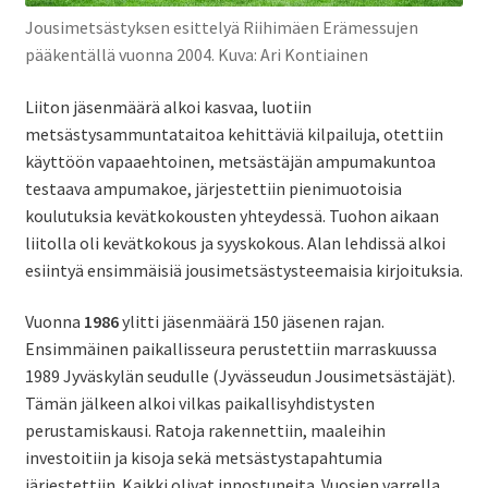
Jousimetsästyksen esittelyä Riihimäen Erämessujen
pääkentällä vuonna 2004. Kuva: Ari Kontiainen
Liiton jäsenmäärä alkoi kasvaa, luotiin
metsästysammuntataitoa kehittäviä kilpailuja, otettiin
käyttöön vapaaehtoinen, metsästäjän ampumakuntoa
testaava ampumakoe, järjestettiin pienimuotoisia
koulutuksia kevätkokousten yhteydessä. Tuohon aikaan
liitolla oli kevätkokous ja syyskokous. Alan lehdissä alkoi
esiintyä ensimmäisiä jousimetsästysteemaisia kirjoituksia.
Vuonna
1986
ylitti jäsenmäärä 150 jäsenen rajan.
Ensimmäinen paikallisseura perustettiin marraskuussa
1989 Jyväskylän seudulle (Jyvässeudun Jousimetsästäjät).
Tämän jälkeen alkoi vilkas paikallisyhdistysten
perustamiskausi. Ratoja rakennettiin, maaleihin
investoitiin ja kisoja sekä metsästystapahtumia
järjestettiin. Kaikki olivat innostuneita. Vuosien varrella