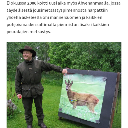
Elokuussa
2006
koitti uusi aika myös Ahvenanmaalla, jossa
täydellisestä jousimetsästyspimennosta harpattiin
yhdellä askeleella ohi mannersuomen ja kaikkien
pohjoismaiden sallimalla pienriistan lisäksi kaikkien
peuralajien metsästys.