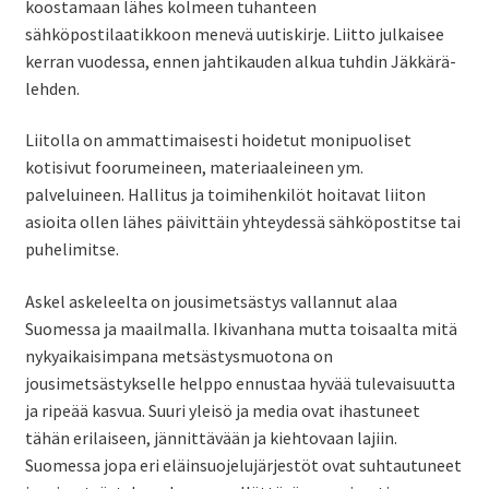
koostamaan lähes kolmeen tuhanteen
sähköpostilaatikkoon menevä uutiskirje. Liitto julkaisee
kerran vuodessa, ennen jahtikauden alkua tuhdin Jäkkärä-
lehden.
Liitolla on ammattimaisesti hoidetut monipuoliset
kotisivut foorumeineen, materiaaleineen ym.
palveluineen. Hallitus ja toimihenkilöt hoitavat liiton
asioita ollen lähes päivittäin yhteydessä sähköpostitse tai
puhelimitse.
Askel askeleelta on jousimetsästys vallannut alaa
Suomessa ja maailmalla. Ikivanhana mutta toisaalta mitä
nykyaikaisimpana metsästysmuotona on
jousimetsästykselle helppo ennustaa hyvää tulevaisuutta
ja ripeää kasvua. Suuri yleisö ja media ovat ihastuneet
tähän erilaiseen, jännittävään ja kiehtovaan lajiin.
Suomessa jopa eri eläinsuojelujärjestöt ovat suhtautuneet