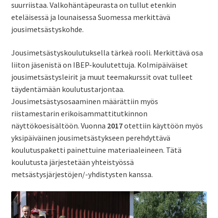
suurriistaa. Valkohäntäpeurasta on tullut etenkin
eteläisessä ja lounaisessa Suomessa merkittävä
jousimetsästyskohde.
Jousimetsästyskoulutuksella tärkeä rooli. Merkittävä osa
liiton jäsenistä on IBEP-koulutettuja. Kolmipäiväiset
jousimetsästysleirit ja muut teemakurssit ovat tulleet
täydentämään koulutustarjontaa.
Jousimetsästysosaaminen määrättiin myös
riistamestarin erikoisammattitutkinnon
näyttökoesisältöön. Vuonna
2017
otettiin käyttöön myös
yksipäiväinen jousimetsästykseen perehdyttävä
koulutuspaketti painettuine materiaaleineen. Tätä
koulutusta järjestetään yhteistyössä
metsästysjärjestöjen/-yhdistysten kanssa.