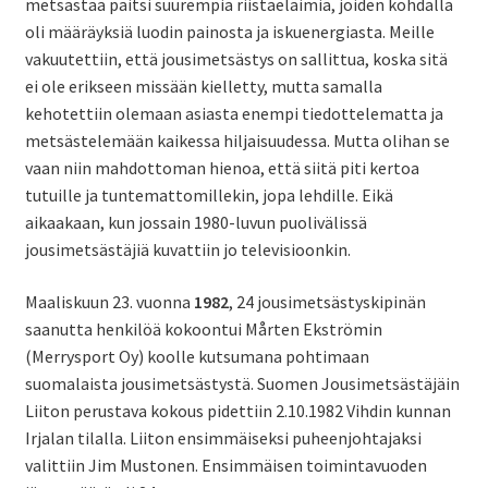
metsästää paitsi suurempia riistaeläimiä, joiden kohdalla
oli määräyksiä luodin painosta ja iskuenergiasta. Meille
vakuutettiin, että jousimetsästys on sallittua, koska sitä
ei ole erikseen missään kielletty, mutta samalla
kehotettiin olemaan asiasta enempi tiedottelematta ja
metsästelemään kaikessa hiljaisuudessa. Mutta olihan se
vaan niin mahdottoman hienoa, että siitä piti kertoa
tutuille ja tuntemattomillekin, jopa lehdille. Eikä
aikaakaan, kun jossain 1980-luvun puolivälissä
jousimetsästäjiä kuvattiin jo televisioonkin.
Maaliskuun 23. vuonna
1982
, 24 jousimetsästyskipinän
saanutta henkilöä kokoontui Mårten Ekströmin
(Merrysport Oy) koolle kutsumana pohtimaan
suomalaista jousimetsästystä. Suomen Jousimetsästäjäin
Liiton perustava kokous pidettiin 2.10.1982 Vihdin kunnan
Irjalan tilalla. Liiton ensimmäiseksi puheenjohtajaksi
valittiin Jim Mustonen. Ensimmäisen toimintavuoden