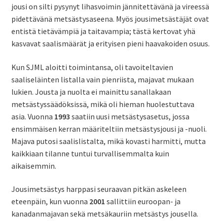
jousi on silti pysynyt lihasvoimin jännitettävänä ja vireessä
pidettävänä metsästysaseena. Myös jousimetsästäjät ovat
entistä tietävämpiä ja taitavampia; tästä kertovat yhä
kasvavat saalismäärät ja erityisen pieni haavakoiden osuus.
Kun SJML aloitti toimintansa, oli tavoiteltavien
saaliseläinten listalla vain pienriista, majavat mukaan
lukien. Jousta ja nuolta ei mainittu sanallakaan
metsästyssäädöksissä, mikä oli hieman huolestuttava
asia. Vuonna
1993
saatiin uusi metsästysasetus, jossa
ensimmäisen kerran määriteltiin metsästysjousi ja -nuoli.
Majava putosi saalislistalta, mikä kovasti harmitti, mutta
kaikkiaan tilanne tuntui turvallisemmalta kuin
aikaisemmin.
Jousimetsästys harppasi seuraavan pitkän askeleen
eteenpäin, kun vuonna
2001
sallittiin euroopan- ja
kanadanmajavan sekä metsäkauriin metsästys jousella.