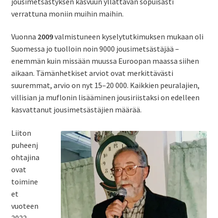
jousimetsästyksen kasvuun yllättävän sopuisasti
verrattuna moniin muihin maihin.
Vuonna
2009
valmistuneen kyselytutkimuksen mukaan oli
Suomessa jo tuolloin noin 9000 jousimetsästäjää –
enemmän kuin missään muussa Euroopan maassa siihen
aikaan. Tämänhetkiset arviot ovat merkittävästi
suuremmat, arvio on nyt 15–20 000. Kaikkien peuralajien,
villisian ja muflonin lisääminen jousiriistaksi on edelleen
kasvattanut jousimetsästäjien määrää.
Liiton
puheenj
ohtajina
ovat
toimine
et
vuoteen