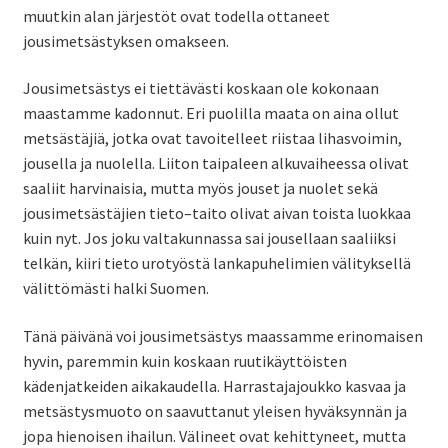
muutkin alan järjestöt ovat todella ottaneet
jousimetsästyksen omakseen.
Jousimetsästys ei tiettävästi koskaan ole kokonaan
maastamme kadonnut. Eri puolilla maata on aina ollut
metsästäjiä, jotka ovat tavoitelleet riistaa lihasvoimin,
jousella ja nuolella. Liiton taipaleen alkuvaiheessa olivat
saaliit harvinaisia, mutta myös jouset ja nuolet sekä
jousimetsästäjien tieto–taito olivat aivan toista luokkaa
kuin nyt. Jos joku valtakunnassa sai jousellaan saaliiksi
telkän, kiiri tieto urotyöstä lankapuhelimien välityksellä
välittömästi halki Suomen.
Tänä päivänä voi jousimetsästys maassamme erinomaisen
hyvin, paremmin kuin koskaan ruutikäyttöisten
kädenjatkeiden aikakaudella. Harrastajajoukko kasvaa ja
metsästysmuoto on saavuttanut yleisen hyväksynnän ja
jopa hienoisen ihailun. Välineet ovat kehittyneet, mutta