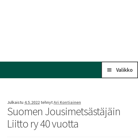
Valikko
Koti
Julkaistu
4.5.2022
tehnyt
Ari Kontiainen
Suomen Jousimetsästäjäin
Kalenteri
Liitto ry 40 vuotta
Laaj
Liitto