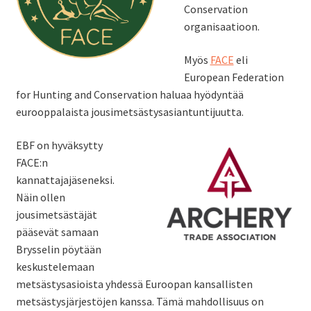
Conservation
organisaatioon.
Myös
FACE
eli
European Federation
for Hunting and Conservation haluaa hyödyntää
eurooppalaista jousimetsästysasiantuntijuutta.
EBF on hyväksytty
FACE:n
kannattajajäseneksi.
Näin ollen
jousimetsästäjät
pääsevät samaan
Brysselin pöytään
keskustelemaan
metsästysasioista yhdessä Euroopan kansallisten
metsästysjärjestöjen kanssa. Tämä mahdollisuus on