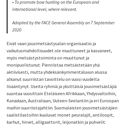
• To promote bow hunting on the European and
international level, where relevant.
Adopted by the FACE General Assembly on 7 September
2020
Eivät vaan jousimetsästysalan organisaatio ja
vaikutusmahdollisuudet ole muuttuneet ja kasvaneet,
myös metsästystoiminta on muuttunut ja
monipuolistunut. Pienriistaa metsästetään yhä
aktiivisesti, mutta yhdeksänkymmentäluvun alussa
alkanut suurriistan tavoittelu on vuosi vuodelta
lisääntynyt. Useita ryhmiä ja yksittäisiä jousimetsästäjiä
suuntaa vuosittain Eteläiseen Afrikkaan, Yhdysvaltoihin,
Kanadaan, Australiaan, Uuteen-Seelantiin ja eri Euroopan
maihin suurriistajahtiin. Suomalaisten jousimetsästäjien
saalistilastoihin kuuluvat monet peuralajit, antiloopit,
karhut, hirvet, alligaattorit, leijonatkin ja puhvelit.