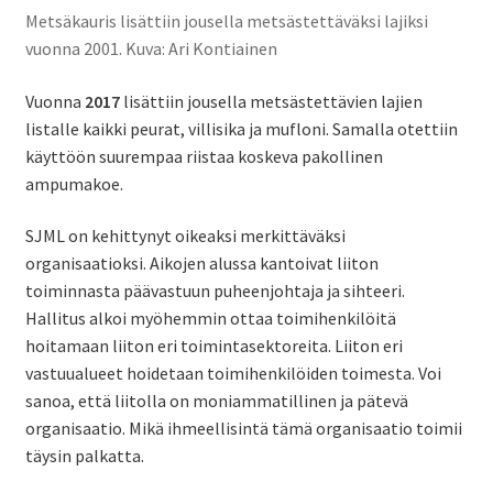
Metsäkauris lisättiin jousella metsästettäväksi lajiksi
vuonna 2001. Kuva: Ari Kontiainen
Vuonna
2017
lisättiin jousella metsästettävien lajien
listalle kaikki peurat, villisika ja mufloni. Samalla otettiin
käyttöön suurempaa riistaa koskeva pakollinen
ampumakoe.
SJML on kehittynyt oikeaksi merkittäväksi
organisaatioksi. Aikojen alussa kantoivat liiton
toiminnasta päävastuun puheenjohtaja ja sihteeri.
Hallitus alkoi myöhemmin ottaa toimihenkilöitä
hoitamaan liiton eri toimintasektoreita. Liiton eri
vastuualueet hoidetaan toimihenkilöiden toimesta. Voi
sanoa, että liitolla on moniammatillinen ja pätevä
organisaatio. Mikä ihmeellisintä tämä organisaatio toimii
täysin palkatta.