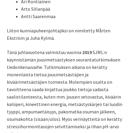
Ari Kontiainen
Arto Sillanpää
Antti Saarenmaa
Liiton kunniapuheenjohtajiksi on nimitetty Mårten
Ekström ja Juha Kylmä.
Tänä juhlavuotena valmistuu vuonna
2019
SJML:n
käynnistämän jousimetsästyksen seurantatutkimuksen
tiedonkeruuvaihe. Tutkimuksen aikana on kerätty
monenlaista tietoa jousimetsästäjien ja
kiväärimetsästäjien toimesta. Molempien osalta on
tavoitteena saada kirjattua joukko tietoja sadasta
saalistilanteesta, kuten mm. jousen vetovastus, kiväärin
kaliiperi, kineettinen energia, metsästyskärjen tai luodin
tyyppi, ampumaetäisyys, pakomatka osuman jälkeen,
osumakohta (sisään/ulos). Myös verinäytteitä on kerätty
stressihormonitasojen selvittämiseksi ja lihan pH-arvo