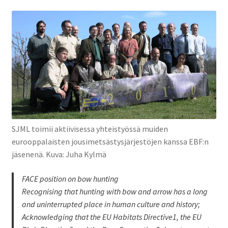
SJML toimii aktiivisessa yhteistyössä muiden
eurooppalaisten jousimetsästysjärjestöjen kanssa EBF:n
jäsenenä. Kuva: Juha Kylmä
FACE position on bow hunting
Recognising that hunting with bow and arrow has a long
and uninterrupted place in human culture and history;
Acknowledging that the EU Habitats Directive1, the EU