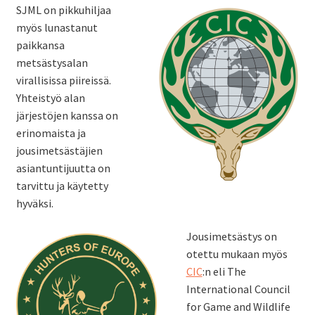
SJML on pikkuhiljaa
myös lunastanut
paikkansa
metsästysalan
virallisissa piireissä.
Yhteistyö alan
järjestöjen kanssa on
erinomaista ja
jousimetsästäjien
asiantuntijuutta on
tarvittu ja käytetty
hyväksi.
Jousimetsästys on
otettu mukaan myös
CIC
:n eli The
International Council
for Game and Wildlife