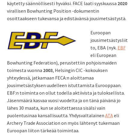
käytetty säännöllisesti hyväksi. FACE laati syyskuussa
2020
virallisen Bowhunting Position -dokumentin
osoittaakseen tukevansa ja edistävänsä jousimetsästystä.
Euroopan
jousimetsästysliit
to, EBA (nyk.
EBF
eli European
Bowhunting Federation), perustettiin pohjoismaiden
toimesta vuonna
2003
, Helsingin CIC -kokouksen
yhteydessä, jatkamaan FECA:n aloittamaa
jousimetsästyksen uudelleen istuttamista Eurooppaan.
EBF:n toiminta on ollut todella aktiivista ja tuloksellista.
Jäsenmäärä kasvaa vuosi vuodelta ja on tänä päivänä jo
lähes 30 maata, kun se aloitettaessa sisälsi vain
puolentusinaa kansallisuutta. Yhdysvaltalainen
ATA
eli
Archery Trade Association on myös lähtenyt tukemaan
Euroopan liiton tärkeää toimintaa.