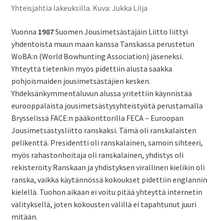
Yhteisjahtia lakeuksilla. Kuva: Jukka Lilja
Vuonna
1987
Suomen Jousimetsästäjäin Liitto liittyi
yhdentoista muun maan kanssa Tanskassa perustetun
WoBA:n (World Bowhunting Association) jäseneksi.
Yhteyttä tietenkin myös pidettiin alusta saakka
pohjoismaiden jousimetsästäjien kesken.
Yhdeksänkymmentäluvun alussa yritettiin käynnistää
eurooppalaista jousimetsästysyhteistyötä perustamalla
Brysselissä FACE:n pääkonttorilla FECA – Euroopan
Jousimetsästysliitto ranskaksi. Tämä oli ranskalaisten
pelikenttä. Presidentti oli ranskalainen, samoin sihteeri,
myös rahastonhoitaja oli ranskalainen, yhdistys oli
rekisteröity Ranskaan ja yhdistyksen virallinen kielikin oli
ranska, vaikka käytännössä kokoukset pidettiin englannin
kielellä. Tuohon aikaan ei voitu pitää yhteyttä internetin
välityksellä, joten kokousten välillä ei tapahtunut juuri
mitään.