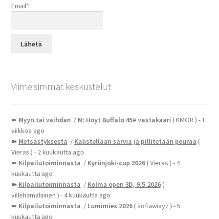
Email*
Viimeisimmät keskustelut
➽
Myyn tai vaihdan
/
M: Hoyt Buffalo 45# vastakaari
( KMOR )
- 1
viikkoa ago
➽
Metsästyksestä
/
Kalistellaan sarvia ja pillitetään peuraa
(
Vieras )
- 2 kuukautta ago
➽
Kilpailutoiminnasta
/
Kyrönjoki-cup 2026
( Vieras )
- 4
kuukautta ago
➽
Kilpailutoiminnasta
/
Kolma open 3D, 9.5.2026
(
villehamalainen )
- 4 kuukautta ago
➽
Kilpailutoiminnasta
/
Lumimies 2026
( sofiawiayz )
- 5
kuukautta ago