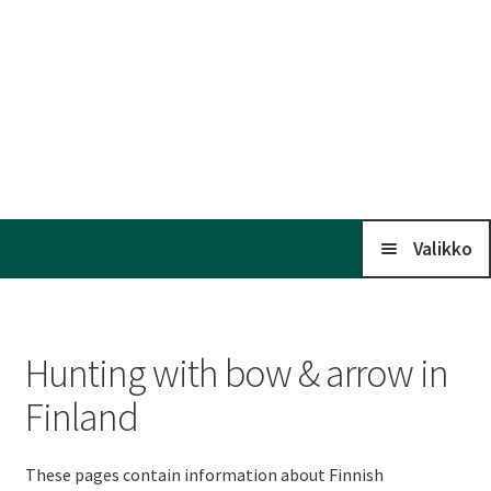
Valikko
Koti
Hunting with bow & arrow in
Kalenteri
Finland
Laaj
Liitto
These pages contain information about Finnish