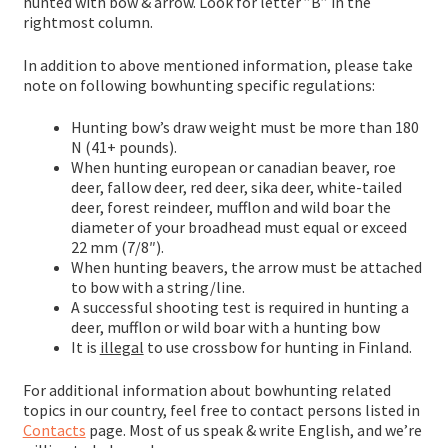
hunted with bow & arrow. Look for letter ”B” in the
rightmost column.
SV
In addition to above mentioned information, please take
note on following bowhunting specific regulations:
EN
Hunting bow’s draw weight must be more than 180
N (41+ pounds).
When hunting european or canadian beaver, roe
deer, fallow deer, red deer, sika deer, white-tailed
deer, forest reindeer, mufflon and wild boar the
diameter of your broadhead must equal or exceed
22 mm (7/8″).
When hunting beavers, the arrow must be attached
to bow with a string/line.
A successful shooting test is required in hunting a
deer, mufflon or wild boar with a hunting bow
It is
illegal
to use crossbow for hunting in Finland.
For additional information about bowhunting related
topics in our country, feel free to contact persons listed in
Contacts
page. Most of us speak & write English, and we’re