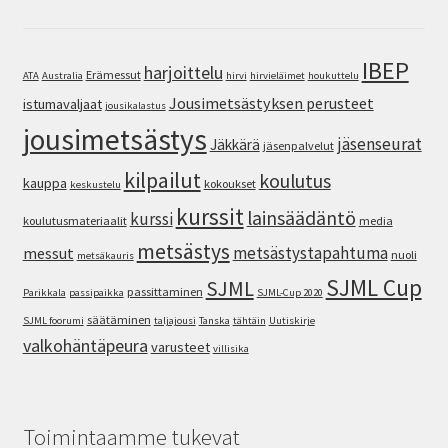
IBEP
harjoittelu
Erämessut
ATA
Australia
hirvi
hirvieläimet
houkuttelu
Jousimetsästyksen perusteet
istumavaljaat
jousikalastus
jousimetsästys
jäsenseurat
Jäkkärä
jäsenpalvelut
kilpailut
koulutus
kauppa
kokoukset
keskustelu
kurssit
lainsäädäntö
kurssi
koulutusmateriaalit
media
metsästys
metsästystapahtuma
messut
nuoli
metsäkauris
SJML Cup
SJML
passittaminen
Parikkala
passipaikka
SJML-Cup 2020
säätäminen
SJML foorumi
taljajousi
Tanska
tähtäin
Uutiskirje
valkohäntäpeura
varusteet
villisika
Toimintaamme tukevat