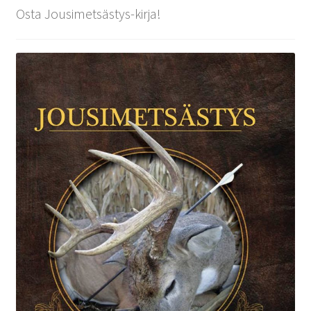
Osta Jousimetsästys-kirja!