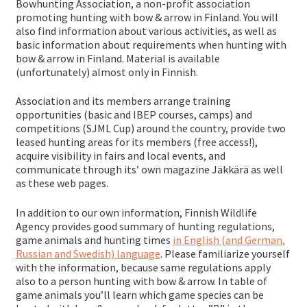
ale
Bowhunting Association, a non-profit association
promoting hunting with bow & arrow in Finland. You will
taso
Laaj
also find information about various activities, as well as
Metsästys
basic information about requirements when hunting with
vali
ale
bow & arrow in Finland. Material is available
taso
(unfortunately) almost only in Finnish.
Laaj
Materiaali
vali
ale
Association and its members arrange training
opportunities (basic and IBEP courses, camps) and
taso
Laaj
competitions (SJML Cup) around the country, provide two
Forum
vali
leased hunting areas for its members (free access!),
ale
acquire visibility in fairs and local events, and
taso
communicate through its’ own magazine Jäkkärä as well
Linkit
as these web pages.
vali
In addition to our own information, Finnish Wildlife
Laaj
Agency provides good summary of hunting regulations,
Jäsenyys
game animals and hunting times
in English (and German,
ale
Russian and Swedish) language
. Please familiarize yourself
taso
with the information, because same regulations apply
Palaute
also to a person hunting with bow & arrow. In table of
vali
game animals you’ll learn which game species can be