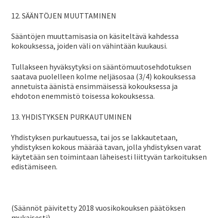
12. SÄÄNTÖJEN MUUTTAMINEN
Sääntöjen muuttamisasia on käsiteltävä kahdessa
kokouksessa, joiden väli on vähintään kuukausi.
Tullakseen hyväksytyksi on sääntömuutosehdotuksen
saatava puolelleen kolme neljäsosaa (3/4) kokouksessa
annetuista äänistä ensimmäisessä kokouksessa ja
ehdoton enemmistö toisessa kokouksessa.
13. YHDISTYKSEN PURKAUTUMINEN
Yhdistyksen purkautuessa, tai jos se lakkautetaan,
yhdistyksen kokous määrää tavan, jolla yhdistyksen varat
käytetään sen toimintaan läheisesti liittyvän tarkoituksen
edistämiseen.
(Säännöt päivitetty 2018 vuosikokouksen päätöksen
mukaisesti)