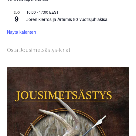
10:00
-
17:00
EEST
ELO
9
Joren kierros ja Artemis 80-vuotisjuhlakisa
Näytä kalenteri
Osta Jousimetsästys-kirja!