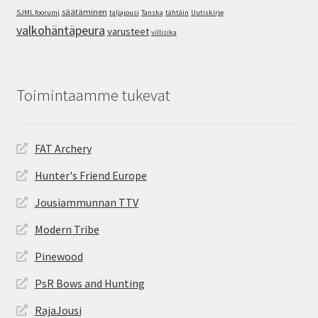
säätäminen
SJML foorumi
taljajousi
Tanska
tähtäin
Uutiskirje
valkohäntäpeura
varusteet
villisika
Toimintaamme tukevat
FAT Archery
Hunter's Friend Europe
Jousiammunnan TTV
Modern Tribe
Pinewood
PsR Bows and Hunting
RajaJousi