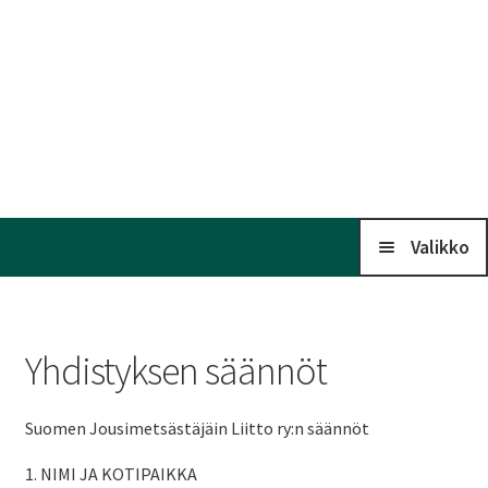
Valikko
Koti
Yhdistyksen säännöt
Kalenteri
Suomen Jousimetsästäjäin Liitto ry:n säännöt
Laaj
Liitto
1. NIMI JA KOTIPAIKKA