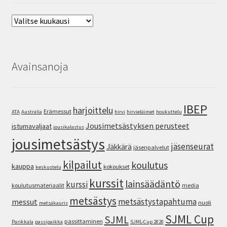
Arkisto
Avainsanoja
IBEP
harjoittelu
Erämessut
ATA
Australia
hirvi
hirvieläimet
houkuttelu
Jousimetsästyksen perusteet
istumavaljaat
jousikalastus
jousimetsästys
jäsenseurat
Jäkkärä
jäsenpalvelut
kilpailut
koulutus
kauppa
kokoukset
keskustelu
kurssit
lainsäädäntö
kurssi
koulutusmateriaalit
media
metsästys
metsästystapahtuma
messut
nuoli
metsäkauris
SJML Cup
SJML
passittaminen
Parikkala
passipaikka
SJML-Cup 2020