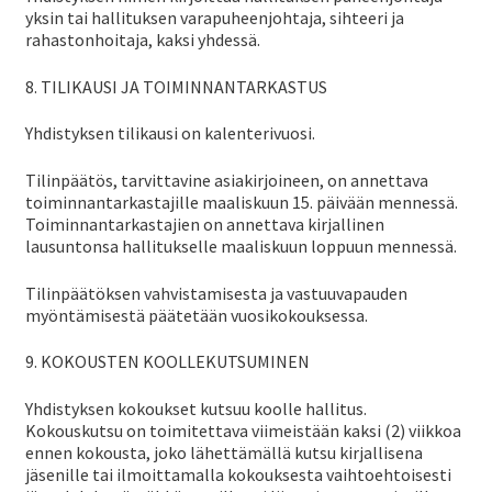
yksin tai hallituksen varapuheenjohtaja, sihteeri ja
rahastonhoitaja, kaksi yhdessä.
8. TILIKAUSI JA TOIMINNANTARKASTUS
Yhdistyksen tilikausi on kalenterivuosi.
Tilinpäätös, tarvittavine asiakirjoineen, on annettava
toiminnantarkastajille maaliskuun 15. päivään mennessä.
Toiminnantarkastajien on annettava kirjallinen
lausuntonsa hallitukselle maaliskuun loppuun mennessä.
Tilinpäätöksen vahvistamisesta ja vastuuvapauden
myöntämisestä päätetään vuosikokouksessa.
9. KOKOUSTEN KOOLLEKUTSUMINEN
Yhdistyksen kokoukset kutsuu koolle hallitus.
Kokouskutsu on toimitettava viimeistään kaksi (2) viikkoa
ennen kokousta, joko lähettämällä kutsu kirjallisena
jäsenille tai ilmoittamalla kokouksesta vaihtoehtoisesti