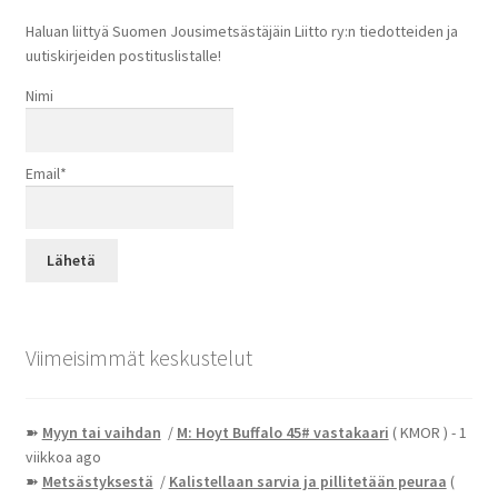
Haluan liittyä Suomen Jousimetsästäjäin Liitto ry:n tiedotteiden ja
uutiskirjeiden postituslistalle!
Nimi
Email*
Viimeisimmät keskustelut
➽
Myyn tai vaihdan
/
M: Hoyt Buffalo 45# vastakaari
( KMOR )
- 1
viikkoa ago
➽
Metsästyksestä
/
Kalistellaan sarvia ja pillitetään peuraa
(