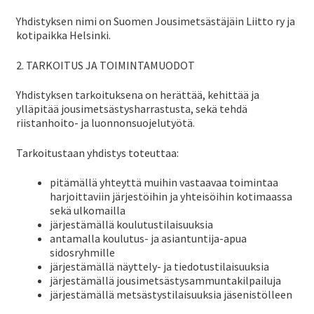
ale
Yhdistyksen nimi on Suomen Jousimetsästäjäin Liitto ry ja
taso
kotipaikka Helsinki.
Yhdistyksen säännöt
vali
2. TARKOITUS JA TOIMINTAMUODOT
Hallitus ja toimihenkilöt
Yhdistyksen tarkoituksena on herättää, kehittää ja
ylläpitää jousimetsästysharrastusta, sekä tehdä
riistanhoito- ja luonnonsuojelutyötä.
Tutorit
Tarkoitustaan yhdistys toteuttaa:
pitämällä yhteyttä muihin vastaavaa toimintaa
Jäsenyhdistykset
harjoittaviin järjestöihin ja yhteisöihin kotimaassa
sekä ulkomailla
järjestämällä koulutustilaisuuksia
Jäkkärä
antamalla koulutus- ja asiantuntija-apua
sidosryhmille
järjestämällä näyttely- ja tiedotustilaisuuksia
Laaj
järjestämällä jousimetsästysammuntakilpailuja
Metsästystoiminta
järjestämällä metsästystilaisuuksia jäsenistölleen
ale