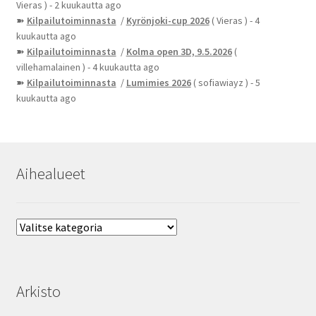
Vieras )
- 2 kuukautta ago
➽
Kilpailutoiminnasta
/
Kyrönjoki-cup 2026
( Vieras )
- 4
kuukautta ago
➽
Kilpailutoiminnasta
/
Kolma open 3D, 9.5.2026
(
villehamalainen )
- 4 kuukautta ago
➽
Kilpailutoiminnasta
/
Lumimies 2026
( sofiawiayz )
- 5
kuukautta ago
Aihealueet
Aihealueet
Arkisto