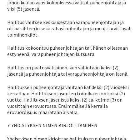
johon kuuluu vuosikokouksessa valitut puheenjohtaja ja
viisi (5) jäsentä.
Hallitus valitsee keskuudestaan varapuheenjohtajan ja
ottaa sihteerin sekä rahastonhoitajan ja muut tarvittavat
toimihenkilöt.
Hallitus kokoontuu puheenjohtajan tai, hänen ollessaan
estyneenä, varapuheenjohtajan kutsusta.
Hallitus on päätösvaltainen, kun vähintään kaksi (2)
jäsentä ja puheenjohtaja tai varapuheenjohtaja on läsnä.
Hallituksen puheenjohtaja valitaan kahdeksi (2) vuodeksi
kerrallaan. Hallituksen jäsenten toimikausi on kaksi (2)
vuotta. Hallituksen jäsenistä kaksi (2) tai kolme (3) on
vuosittain erovuorossa. Ensimmäisellä kerralla
erovuoroisuus määrätään arvalla.
7. YHDISTYKSEN NIMEN KIRJOITTAMINEN
Yhdistyksen nimen kirjoittaa hallituksen puheenjohtaja