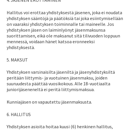
4. JÄSENEN EROTTAMINEN
vali
ale
Hallitus voi erottaa yhdistyksestä jäsenen, joka ei noudata
taso
Laaj
yhdistyksen sääntöjä ja päätöksiä tai joka esiintymisellään
Forum
vali
on vaaraksi yhdistyksen toiminnalle tai maineelle. Jos
ale
yhdistyksen jäsen on laiminlyönyt jäsenmaksunsa
taso
suorittamisen, eikä ole maksanut sitä tilivuoden loppuun
Linkit
mennessä, voidaan hänet katsoa eronneeksi
vali
yhdistyksestä.
Laaj
Jäsenyys
5. MAKSUT
ale
Yhdistyksen varsinaisilta jäseniltä ja jäsenyhdistyksiltä
taso
peritään liittymis- ja vuotuinen jäsenmaksu, joiden
Palaute
suuruudesta päättää vuosikokous. Alle 18-vuotiaalta
vali
juniorijäseneneltä ei peritä liittymismaksua.
SV
Kunniajäsen on vapautettu jäsenmaksusta.
6. HALLITUS
EN
Yhdistyksen asioita hoitaa kuusi (6) henkinen hallitus,