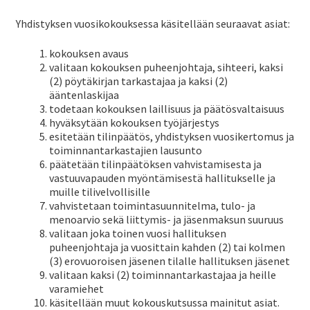
Yhdistyksen vuosikokouksessa käsitellään seuraavat asiat:
kokouksen avaus
valitaan kokouksen puheenjohtaja, sihteeri, kaksi
(2) pöytäkirjan tarkastajaa ja kaksi (2)
ääntenlaskijaa
todetaan kokouksen laillisuus ja päätösvaltaisuus
hyväksytään kokouksen työjärjestys
esitetään tilinpäätös, yhdistyksen vuosikertomus ja
toiminnantarkastajien lausunto
päätetään tilinpäätöksen vahvistamisesta ja
vastuuvapauden myöntämisestä hallitukselle ja
muille tilivelvollisille
vahvistetaan toimintasuunnitelma, tulo- ja
menoarvio sekä liittymis- ja jäsenmaksun suuruus
valitaan joka toinen vuosi hallituksen
puheenjohtaja ja vuosittain kahden (2) tai kolmen
(3) erovuoroisen jäsenen tilalle hallituksen jäsenet
valitaan kaksi (2) toiminnantarkastajaa ja heille
varamiehet
käsitellään muut kokouskutsussa mainitut asiat.