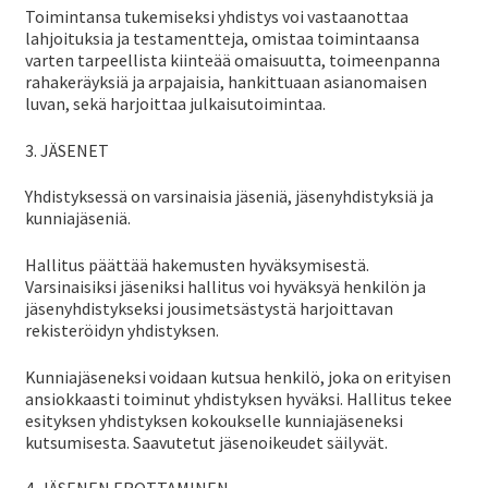
taso
Laaj
Toimintansa tukemiseksi yhdistys voi vastaanottaa
Koulutustoiminta
lahjoituksia ja testamentteja, omistaa toimintaansa
vali
ale
varten tarpeellista kiinteää omaisuutta, toimeenpanna
rahakeräyksiä ja arpajaisia, hankittuaan asianomaisen
taso
Messutoiminta
luvan, sekä harjoittaa julkaisutoimintaa.
vali
3. JÄSENET
Laaj
Kilpailutoiminta
Yhdistyksessä on varsinaisia jäseniä, jäsenyhdistyksiä ja
ale
kunniajäseniä.
taso
Huomionosoitukset
Hallitus päättää hakemusten hyväksymisestä.
vali
Varsinaisiksi jäseniksi hallitus voi hyväksyä henkilön ja
jäsenyhdistykseksi jousimetsästystä harjoittavan
Kulukorvausohje
rekisteröidyn yhdistyksen.
Kunniajäseneksi voidaan kutsua henkilö, joka on erityisen
Laaj
ansiokkaasti toiminut yhdistyksen hyväksi. Hallitus tekee
Metsästys
esityksen yhdistyksen kokoukselle kunniajäseneksi
ale
kutsumisesta. Saavutetut jäsenoikeudet säilyvät.
taso
Laaj
Materiaali