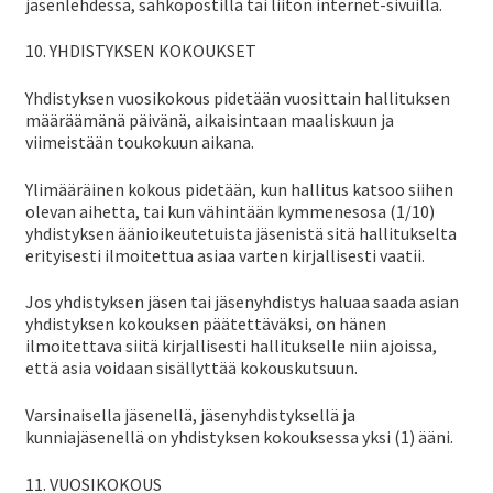
jäsenlehdessä, sähköpostilla tai liiton internet-sivuilla.
10. YHDISTYKSEN KOKOUKSET
Yhdistyksen vuosikokous pidetään vuosittain hallituksen
määräämänä päivänä, aikaisintaan maaliskuun ja
viimeistään toukokuun aikana.
Ylimääräinen kokous pidetään, kun hallitus katsoo siihen
olevan aihetta, tai kun vähintään kymmenesosa (1/10)
yhdistyksen äänioikeutetuista jäsenistä sitä hallitukselta
erityisesti ilmoitettua asiaa varten kirjallisesti vaatii.
Jos yhdistyksen jäsen tai jäsenyhdistys haluaa saada asian
yhdistyksen kokouksen päätettäväksi, on hänen
ilmoitettava siitä kirjallisesti hallitukselle niin ajoissa,
että asia voidaan sisällyttää kokouskutsuun.
Varsinaisella jäsenellä, jäsenyhdistyksellä ja
kunniajäsenellä on yhdistyksen kokouksessa yksi (1) ääni.
11. VUOSIKOKOUS