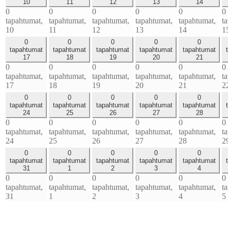
10
11
12
13
14
0
0
0
0
0
0
tapahtumat,
tapahtumat,
tapahtumat,
tapahtumat,
tapahtumat,
t
10
11
12
13
14
1
0
0
0
0
0
tapahtumat
tapahtumat
tapahtumat
tapahtumat
tapahtumat
17
18
19
20
21
0
0
0
0
0
0
tapahtumat,
tapahtumat,
tapahtumat,
tapahtumat,
tapahtumat,
t
17
18
19
20
21
2
0
0
0
0
0
tapahtumat
tapahtumat
tapahtumat
tapahtumat
tapahtumat
24
25
26
27
28
0
0
0
0
0
0
tapahtumat,
tapahtumat,
tapahtumat,
tapahtumat,
tapahtumat,
t
24
25
26
27
28
2
0
0
0
0
0
tapahtumat
tapahtumat
tapahtumat
tapahtumat
tapahtumat
31
1
2
3
4
0
0
0
0
0
0
tapahtumat,
tapahtumat,
tapahtumat,
tapahtumat,
tapahtumat,
t
31
1
2
3
4
5