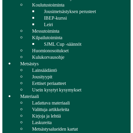
Koulutustoiminta
Jousimetsästyksen perusteet
IBEP-kurssi
Leiri
Messutoiminta
Kilpailutoiminta
SJML Cup -säännöt
Huomionosoitukset
Kulukorvausohje
Metsästys
Lainsäädäntö
Jousityypit
Eettiset periaatteet
Usein kysytyt kysymykset
Materiaali
Ladattava materiaali
Valittuja artikkeleita
Kirjoja ja lehtiä
Laskureita
Metsästysalueiden kartat