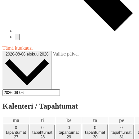
Tämä kuukausi
Valitse päivä.
2026-08-06
elokuu 2026
Kalenteri / Tapahtumat
maanantai
tiistai
keskiviikko
torstai
perjant
ma
ti
ke
to
pe
0
0
0
0
0
tapahtumat
tapahtumat
tapahtumat
tapahtumat
tapahtumat
27
28
29
30
31