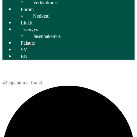
Verkkokurssit
Forum
Netiketti
Linkit
Jäsenyys
Jäsenhakemus
Palaute
SV
EN
42 tapahtumat found.