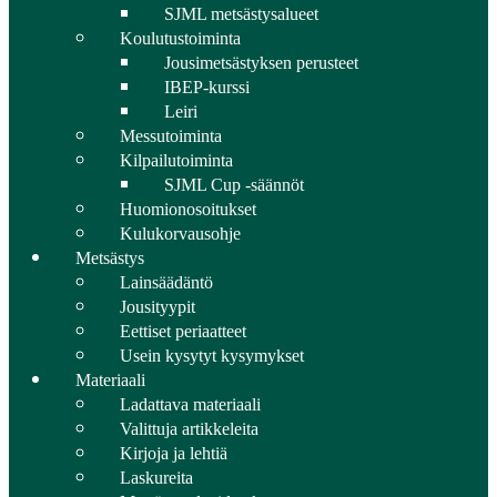
SJML metsästysalueet
Koulutustoiminta
Jousimetsästyksen perusteet
IBEP-kurssi
Leiri
Messutoiminta
Kilpailutoiminta
SJML Cup -säännöt
Huomionosoitukset
Kulukorvausohje
Metsästys
Lainsäädäntö
Jousityypit
Eettiset periaatteet
Usein kysytyt kysymykset
Materiaali
Ladattava materiaali
Valittuja artikkeleita
Kirjoja ja lehtiä
Laskureita