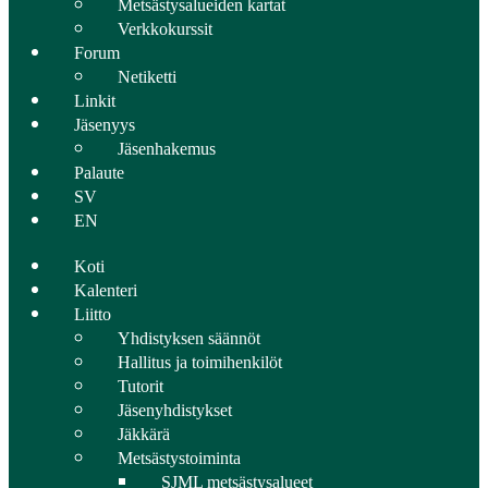
Metsästysalueiden kartat
Verkkokurssit
Forum
Netiketti
Linkit
Jäsenyys
Jäsenhakemus
Palaute
SV
EN
Koti
Kalenteri
Liitto
Yhdistyksen säännöt
Hallitus ja toimihenkilöt
Tutorit
Jäsenyhdistykset
Jäkkärä
Metsästystoiminta
SJML metsästysalueet