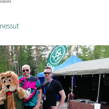
rukalla
messut