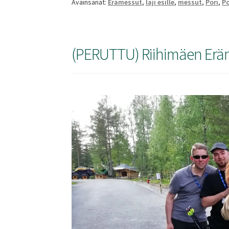
Avainsanat:
Erämessut
,
laji esille
,
messut
,
Pori
,
Po
(PERUTTU) Riihimäen Erä