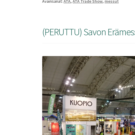
Avainsanat:
ATA
,
ATA Trade Show
,
messut
(PERUTTU) Savon Erämes