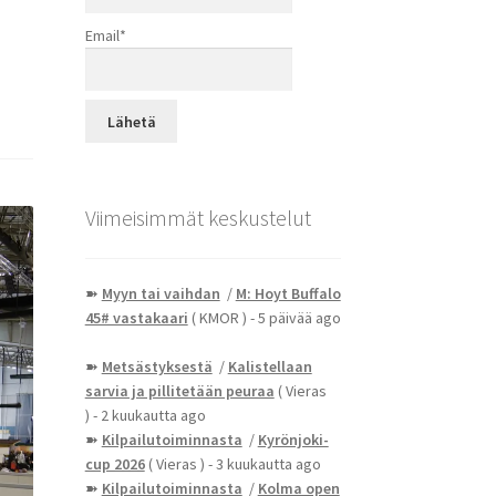
Email*
Viimeisimmät keskustelut
➽
Myyn tai vaihdan
/
M: Hoyt Buffalo
45# vastakaari
( KMOR )
- 5 päivää ago
➽
Metsästyksestä
/
Kalistellaan
sarvia ja pillitetään peuraa
( Vieras
)
- 2 kuukautta ago
➽
Kilpailutoiminnasta
/
Kyrönjoki-
cup 2026
( Vieras )
- 3 kuukautta ago
➽
Kilpailutoiminnasta
/
Kolma open