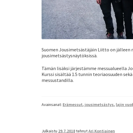
Suomen Jousimetsästäjäin Liitto on jälleen
jousimetsästysnäytöksissä.
Tämän lisäksi järjestämme messualueella Jous
Kurssi sisältää 1.5 tunnin teoriaosuuden sekä
messustandilla.
Avainsanat:
Erämessut
,
jousimetsästys
,
lajin vuo
Julkaistu
29.7.2018
tehnyt
Ari Kontiainen