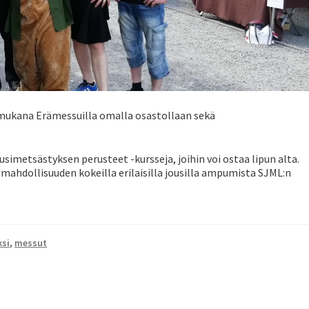
 mukana Erämessuilla omalla osastollaan sekä
imetsästyksen perusteet -kursseja, joihin voi ostaa lipun alta.
 mahdollisuuden kokeilla erilaisilla jousilla ampumista SJML:n
ksi
,
messut