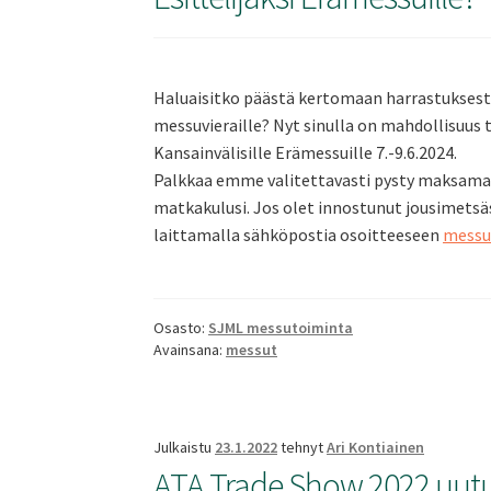
Haluaisitko päästä kertomaan harrastuksesta
messuvieraille? Nyt sinulla on mahdollisuu
Kansainvälisille Erämessuille 7.-9.6.2024.
Palkkaa emme valitettavasti pysty maksama
matkakulusi. Jos olet innostunut jousimets
laittamalla sähköpostia osoitteeseen
messu
Osasto:
SJML messutoiminta
Avainsana:
messut
Julkaistu
23.1.2022
tehnyt
Ari Kontiainen
ATA Trade Show 2022 uut