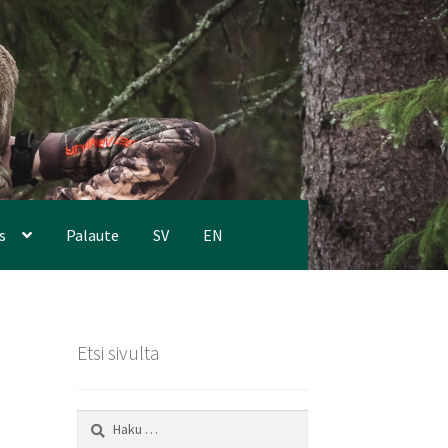
s
Palaute
SV
EN
Etsi sivulta
Haku: