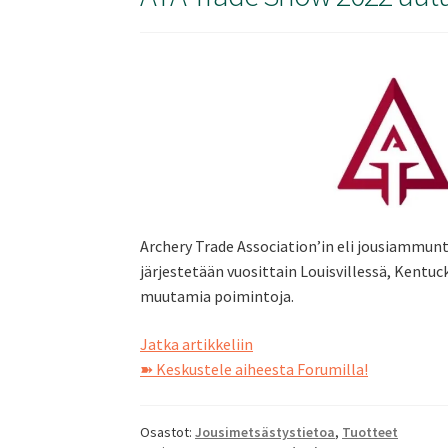
Archery Trade Association’in eli jousiammun
järjestetään vuosittain Louisvillessä, Kentuck
muutamia poimintoja.
ATA
Jatka artikkeliin
Trade
➽ Keskustele aiheesta Forumilla!
Show
2022
Osastot:
Jousimetsästystietoa
,
Tuotteet
uutuuksia