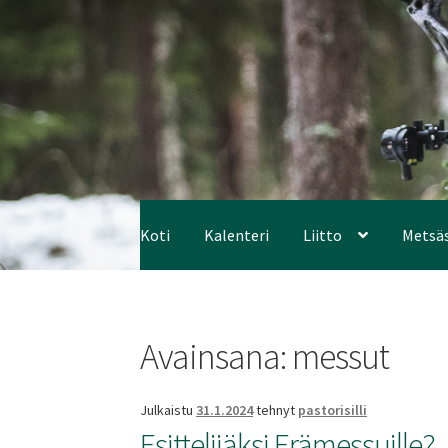
Koti
Kalenteri
Liitto
Metsä
Avainsana:
messut
Julkaistu
31.1.2024
tehnyt
pastorisilli
Esittelijäksi Erämessuille?