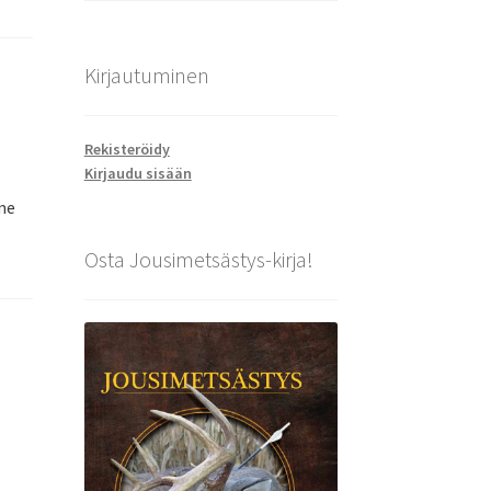
Kirjautuminen
Rekisteröidy
Kirjaudu sisään
me
Osta Jousimetsästys-kirja!