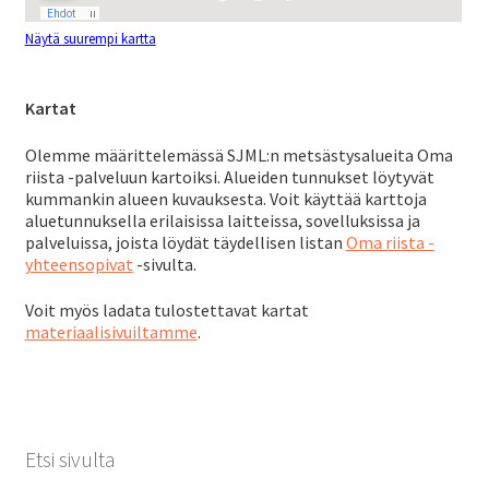
EN
Näytä suurempi kartta
Kartat
Olemme määrittelemässä SJML:n metsästysalueita Oma
riista -palveluun kartoiksi. Alueiden tunnukset löytyvät
kummankin alueen kuvauksesta. Voit käyttää karttoja
aluetunnuksella erilaisissa laitteissa, sovelluksissa ja
palveluissa, joista löydät täydellisen listan
Oma riista -
yhteensopivat
-sivulta.
Voit myös ladata tulostettavat kartat
materiaalisivuiltamme
.
Etsi sivulta