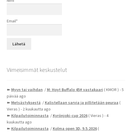
Nimi
Email*
Viimeisimmät keskustelut
➽
Myyn tai vaihdan
/
M: Hoyt Buffalo 45# vastakaari
( KMOR )
- 5
päivää ago
➽
Metsästyksestä
/
Kalistellaan sarvia ja pillitetään peuraa
(
Vieras )
- 2 kuukautta ago
➽
Kilpailutoiminnasta
/
Kyrönjoki-cup 2026
( Vieras )
- 4
kuukautta ago
➽
Kilpailutoiminnasta
/
Kolma open 3D, 9.5.2026
(