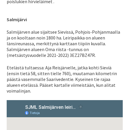
ale
poislukien hirvieläimet .
taso
Yhdistyksen säännöt
vali
Salmijärvi
Salmijärven alue sijaitsee Sievissä, Pohjois-Pohjanmaalla
Hallitus ja toimihenkilöt
ja on kooltaan noin 1800 ha. Leiripaikka on alueen
länsireunassa, merkittynä karttaan tiipiin kuvalla.
Salmijärven alueen Oma riista -tunnus on
(metsästysvuodelle 2021-2022) 3EZ27BZ47R.
Tutorit
Etelästä tultaessa: Aja Reisjärvelle, jatka kohti Sieviä
(ensin tietä 58, sitten tielle 760), muutaman kilometrin
Jäsenyhdistykset
päästä vasemmalle Saarivedentie. Kyseinen tie rajaa
alueen etelässä. Pääset kartalle viimeistään, kun alitat
voimalinjan.
Jäkkärä
Laaj
Metsästystoiminta
ale