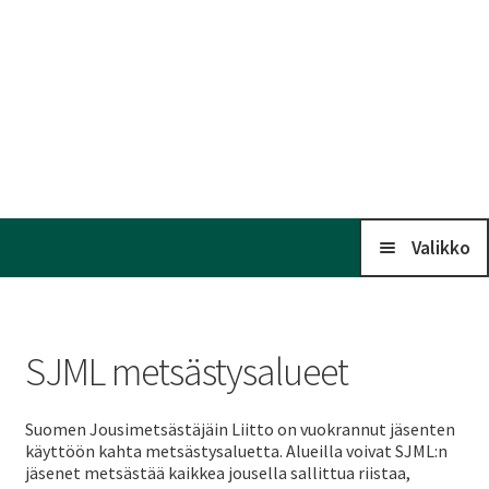
Valikko
Koti
SJML metsästysalueet
Kalenteri
Suomen Jousimetsästäjäin Liitto on vuokrannut jäsenten
käyttöön kahta metsästysaluetta. Alueilla voivat SJML:n
Laaj
Liitto
jäsenet metsästää kaikkea jousella sallittua riistaa,