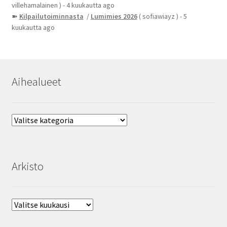
villehamalainen )
- 4 kuukautta ago
➽
Kilpailutoiminnasta
/
Lumimies 2026
( sofiawiayz )
- 5
kuukautta ago
Aihealueet
Aihealueet
Arkisto
Arkisto