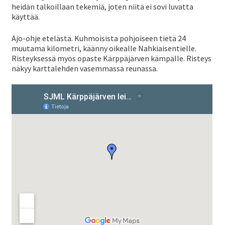
heidän talkoillaan tekemiä, joten niitä ei sovi luvatta
ale
käyttää.
taso
Laaj
Materiaali
Ajo-ohje etelästä. Kuhmoisista pohjoiseen tietä 24
vali
ale
muutama kilometri, käänny oikealle Nahkiaisentielle.
Risteyksessä myös opaste Kärppäjärven kämpälle. Risteys
taso
Laaj
Forum
näkyy karttalehden vasemmassa reunassa.
vali
ale
taso
Linkit
vali
Laaj
Jäsenyys
ale
taso
Palaute
vali
SV