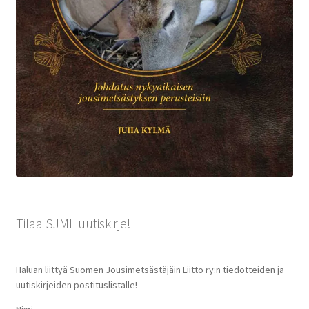
Tilaa SJML uutiskirje!
Haluan liittyä Suomen Jousimetsästäjäin Liitto ry:n tiedotteiden ja
uutiskirjeiden postituslistalle!