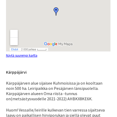
taso
SJML metsästysalueet
vali
Laaj
Koulutustoiminta
ale
taso
Messutoiminta
vali
Näytä suurempi kartta
Laaj
Kilpailutoiminta
ale
Kärppäjärvi
taso
Huomionosoitukset
vali
Kärppäjärven alue sijaisee Kuhmoisissa ja on kooltaan
noin 500 ha. Leiripaikka on Pesäjärven länsipuolella.
Kärppäjärven alueen Oma riista -tunnus
Kulukorvausohje
on(metsästysvuodelle 2021-2022) AHBKX8KE6K.
Huom! Vessalle/leirille kulkevan tien varressa sijaitseva
Laaj
laavu on paikallisen hirviporukan ja siellä olevat puut
Metsästys