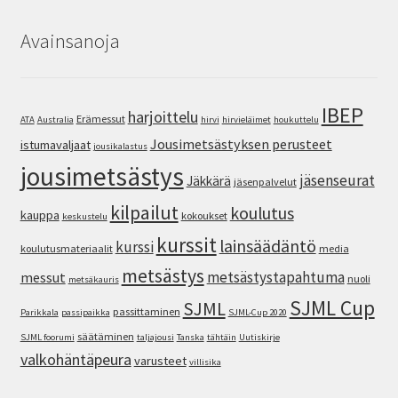
Avainsanoja
IBEP
harjoittelu
Erämessut
ATA
Australia
hirvi
hirvieläimet
houkuttelu
Jousimetsästyksen perusteet
istumavaljaat
jousikalastus
jousimetsästys
jäsenseurat
Jäkkärä
jäsenpalvelut
kilpailut
koulutus
kauppa
kokoukset
keskustelu
kurssit
lainsäädäntö
kurssi
koulutusmateriaalit
media
metsästys
metsästystapahtuma
messut
nuoli
metsäkauris
SJML Cup
SJML
passittaminen
Parikkala
passipaikka
SJML-Cup 2020
säätäminen
SJML foorumi
taljajousi
Tanska
tähtäin
Uutiskirje
valkohäntäpeura
varusteet
villisika