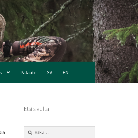
s
Palaute
SV
EN
Etsi sivulta
Haku:
sia