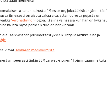
muistellaan menneitä.
malaisesta sananlaskusta: ”Mies se on, joka Jäkkärän jännittää”
kussa ilmeisesti on ajettu takaa sitä, että nuoresta pojasta on
 vaikka
Verohallinnon
logoa…) siinä vaiheessa kun hän on kykene
a sitä kautta myös perheen tulojen hankintaan.
ielellään vastaan jousimetsästykseen liittyviä artikkeleita ja
ohje
.
selviävät
Jäkkärän mediakortista
.
ilmestymiseen asti linkin SJML:n web-sivujen ”Toimintaamme tuke