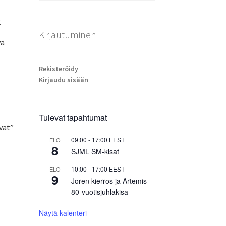
.
Kirjautuminen
vä
Rekisteröidy
Kirjaudu sisään
Tulevat tapahtumat
vat”
09:00
-
17:00
EEST
ELO
8
SJML SM-kisat
10:00
-
17:00
EEST
ELO
9
Joren kierros ja Artemis
80-vuotisjuhlakisa
Näytä kalenteri