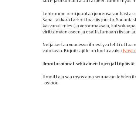
koti- ja ulkomailta. Ja tarpeen tullen myös 
Lehtemme nimi juontaa juurensa vanhasta suo
Sana Jäkkärä tarkoittaa siis jousta. Sananlas
kasvanut mies (ja veronmaksaja, katsokaapa
virittämään aseen ja osallistumaan riistan j
Neljä kertaa vuodessa ilmestyvä lehti ottaa m
valokuvia. Kirjoittajille on luotu avuksi
lyhyt 
Ilmoitushinnat sekä aineistojen jättöpäivät
Ilmoittaja saa myös aina seuraavan lehden 
-osioon.