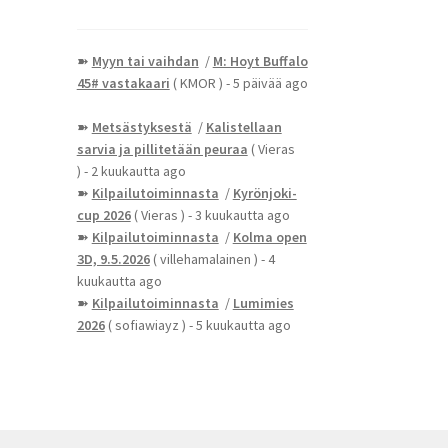
➽
Myyn tai vaihdan
/
M: Hoyt Buffalo
45# vastakaari
( KMOR )
- 5 päivää ago
➽
Metsästyksestä
/
Kalistellaan
sarvia ja pillitetään peuraa
( Vieras
)
- 2 kuukautta ago
➽
Kilpailutoiminnasta
/
Kyrönjoki-
cup 2026
( Vieras )
- 3 kuukautta ago
➽
Kilpailutoiminnasta
/
Kolma open
3D, 9.5.2026
( villehamalainen )
- 4
kuukautta ago
➽
Kilpailutoiminnasta
/
Lumimies
2026
( sofiawiayz )
- 5 kuukautta ago