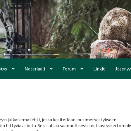
stys
Materiaali
Forum
Linkit
Jäsenyy
y:n julkaisema lehti, jossa käsitellään jousimetsästykseen,
iin liittyviä asioita. Se sisältää säännöllisesti metsästyskertomuk