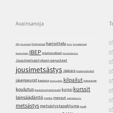
Avainsanoja
T
harjoittelu
Erämessut
ATA
Australia
hirvi
hirvieläimet
IBEP
istumavaljaat
houkuttelu
jousikalastus
Jousimetsästyksen perusteet
jousimetsästys
Jäkkärä
jäsenpalvelut
kilpailut
jäsenseurat
kauppa
kokoukset
keskustelu
kurssit
koulutus
kurssi
koulutusmateriaalit
lainsäädäntö
messut
media
metsäkauris
metsästys
metsästystapahtuma
nuoli