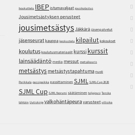
IBEP
istumavaljaat
houkuttelu
jousikalastus
Jousimetsästyksen perusteet
jousimetsästys
Jäkkärä
jäsenpalvelut
kilpailut
jäsenseurat
kauppa
kokoukset
keskustelu
kurssit
koulutus
kurssi
koulutusmateriaalit
lainsäädäntö
messut
media
metsäkauris
metsästys
metsästystapahtuma
nuoli
SJML
passittaminen
Parikkala
passipaikka
SJML-Cup 2020
SJML Cup
säätäminen
SJML foorumi
taljajousi
Tanska
valkohäntäpeura
varusteet
tähtäin
Uutiskirje
villisika