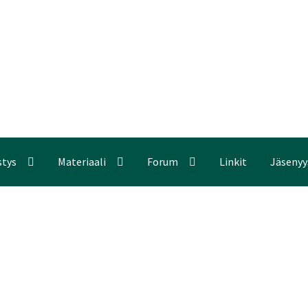
stys
Materiaali
Forum
Linkit
Jäsenyy