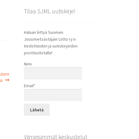
Tilaa SJML uutiskirje!
Haluan liittyä Suomen
Jousimetsästäjäin Liitto ry:n
tiedotteiden ja uutiskirjeiden
postituslistalle!
Nimi
isen
ta
Email*
Viimeisimmät keskustelut