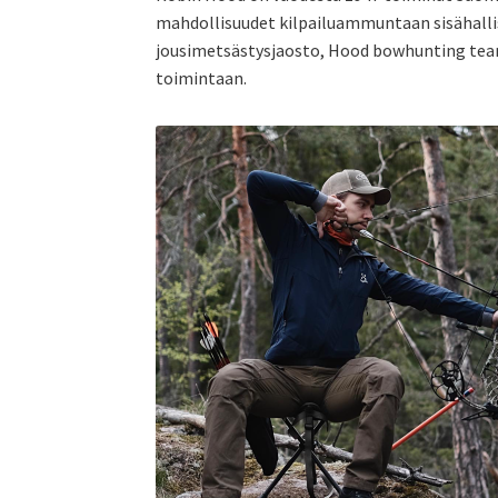
mahdollisuudet kilpailuammuntaan sisähalliss
jousimetsästysjaosto, Hood bowhunting team, 
toimintaan.