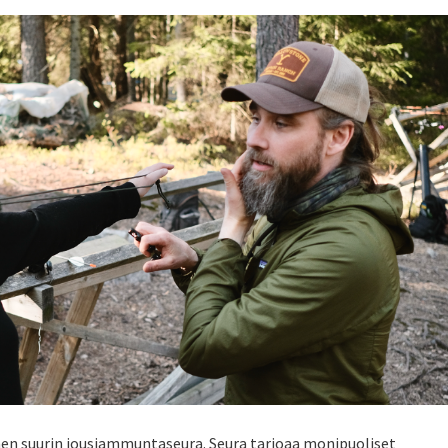
en suurin jousiammuntaseura. Seura tarjoaa monipuoliset