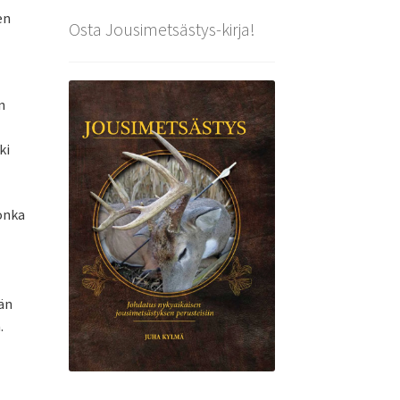
en
Osta Jousimetsästys-kirja!
n
ki
onka
än
.