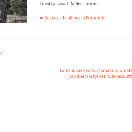
Teksti ja kuvat: Aleksi Lumme
➽ Keskustele aiheesta Forumilla!
up
Seuraava
Tule mukaan vahvistamaan suomala
artikkeli:
jousimetsästyksen tulevaisuut