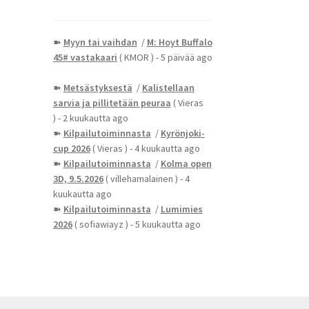
➽
Myyn tai vaihdan
/
M: Hoyt Buffalo
45# vastakaari
( KMOR )
- 5 päivää ago
➽
Metsästyksestä
/
Kalistellaan
sarvia ja pillitetään peuraa
( Vieras
)
- 2 kuukautta ago
➽
Kilpailutoiminnasta
/
Kyrönjoki-
cup 2026
( Vieras )
- 4 kuukautta ago
➽
Kilpailutoiminnasta
/
Kolma open
3D, 9.5.2026
( villehamalainen )
- 4
kuukautta ago
➽
Kilpailutoiminnasta
/
Lumimies
2026
( sofiawiayz )
- 5 kuukautta ago