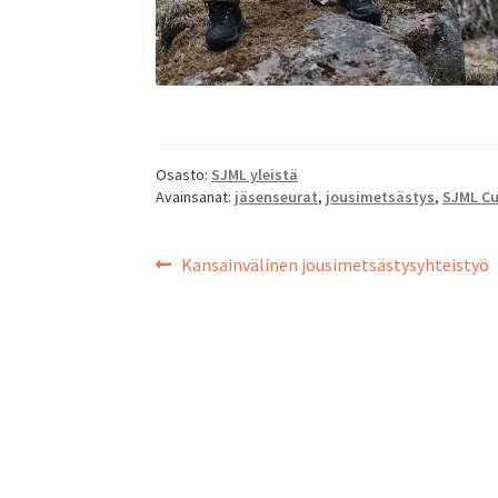
Osasto:
SJML yleistä
Avainsanat:
jäsenseurat
,
jousimetsästys
,
SJML C
Edellinen
Kansainvälinen jousimetsästysyhteistyö
Artikkelien
artikkeli
selaus