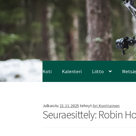
Koti
Kalenteri
Liitto
Metsä
Julkaistu
21.11.2025
tehnyt
Ari Kontiainen
Seuraesittely: Robin