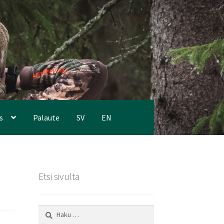
s
Palaute
SV
EN
Etsi sivulta
Haku: