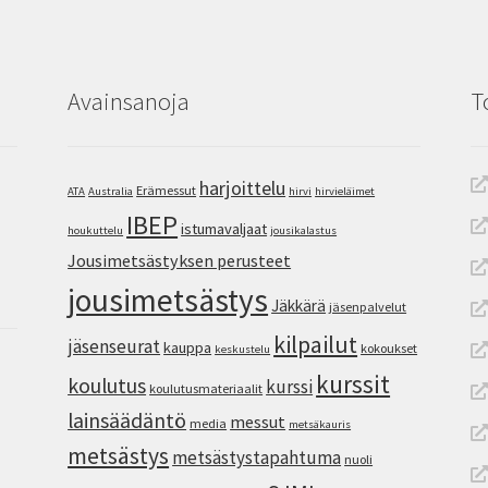
Avainsanoja
T
harjoittelu
Erämessut
ATA
Australia
hirvi
hirvieläimet
IBEP
istumavaljaat
houkuttelu
jousikalastus
Jousimetsästyksen perusteet
jousimetsästys
Jäkkärä
jäsenpalvelut
kilpailut
jäsenseurat
kauppa
kokoukset
keskustelu
kurssit
koulutus
kurssi
koulutusmateriaalit
lainsäädäntö
messut
media
metsäkauris
metsästys
metsästystapahtuma
nuoli