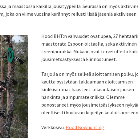
a ja maastossa kaikilla jousityypeillä. Seurassa on myös aktiivin
joka on viime vuosina kerännyt reilusti lisää jäseniä aktiiviseen
Hood BHT:n vahvuudet ovat upea, 27 hehtaari
maastorata Espoon oittaalla, sekä aktiivinen
treeniporukka. Mukaan ovat tervetulleita kaik
jousimetsästyksestä kiinnostuneet.
Tarjolla on myös selkeä aloittamisen polku, j
kautta pystytään taklaamaan aloittamisen
kinkkisimmät haasteet: oikeanlaisen jousen
hankinta ja ampumatekniikka. Olemme
panostaneet myös jousimetsästykseen nykyä
oleellisesti kuuluvan kiipeilyn kouluttamiseen
Verkkosivu:
Hood Bowhunting