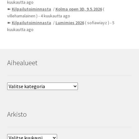
kuukautta ago
➽
Kilpailutoiminnasta
/
Kolma open 3D, 9.5.2026
(
villehamalainen )
- 4 kuukautta ago
➽
Kilpailutoiminnasta
/
Lumimies 2026
( sofiawiayz )
- 5
kuukautta ago
Aihealueet
Aihealueet
Arkisto
Arkisto