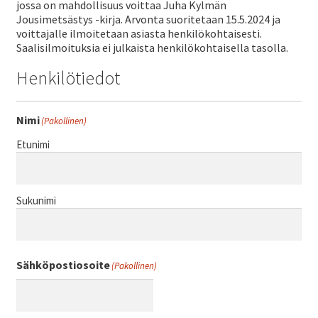
ale
jossa on mahdollisuus voittaa Juha Kylmän
Jousimetsästys -kirja. Arvonta suoritetaan 15.5.2024 ja
taso
Laaj
voittajalle ilmoitetaan asiasta henkilökohtaisesti.
Metsästys
vali
Saalisilmoituksia ei julkaista henkilökohtaisella tasolla.
ale
Henkilötiedot
taso
Laaj
Materiaali
vali
ale
Nimi
(Pakollinen)
taso
Laaj
Forum
Etunimi
vali
ale
taso
Linkit
vali
Sukunimi
Laaj
Jäsenyys
ale
Sähköpostiosoite
(Pakollinen)
taso
Palaute
vali