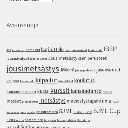
Avainsanoja
IBEP
harjoittelu
Erämessut
ATA
Australia
hirvi
hirvieläimet
houkuttelu
Jousimetsästyksen perusteet
istumavaljaat
jousikalastus
jousimetsästys
jäsenseurat
Jäkkärä
jäsenpalvelut
kilpailut
koulutus
kauppa
kokoukset
keskustelu
kurssit
lainsäädäntö
kurssi
koulutusmateriaalit
media
metsästys
metsästystapahtuma
messut
nuoli
metsäkauris
SJML Cup
SJML
passittaminen
Parikkala
passipaikka
SJML-Cup 2020
säätäminen
SJML foorumi
taljajousi
Tanska
tähtäin
Uutiskirje
valkohäntäpeura
varusteet