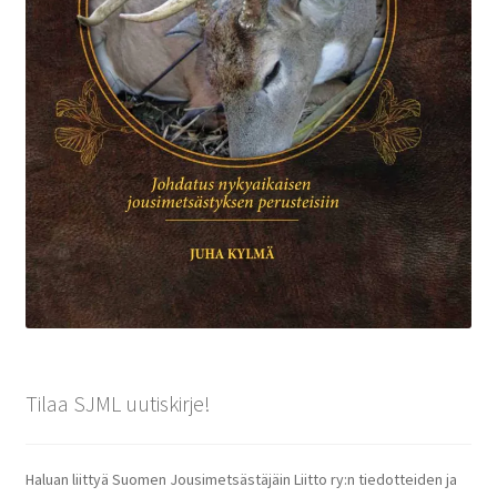
Tilaa SJML uutiskirje!
Haluan liittyä Suomen Jousimetsästäjäin Liitto ry:n tiedotteiden ja