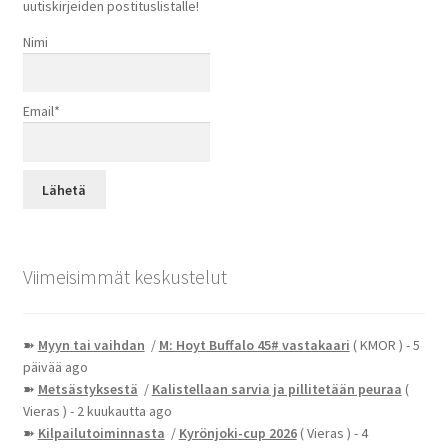
uutiskirjeiden postituslistalle!
Nimi
Email*
Viimeisimmät keskustelut
➽
Myyn tai vaihdan
/
M: Hoyt Buffalo 45# vastakaari
( KMOR )
- 5
päivää ago
➽
Metsästyksestä
/
Kalistellaan sarvia ja pillitetään peuraa
(
Vieras )
- 2 kuukautta ago
➽
Kilpailutoiminnasta
/
Kyrönjoki-cup 2026
( Vieras )
- 4