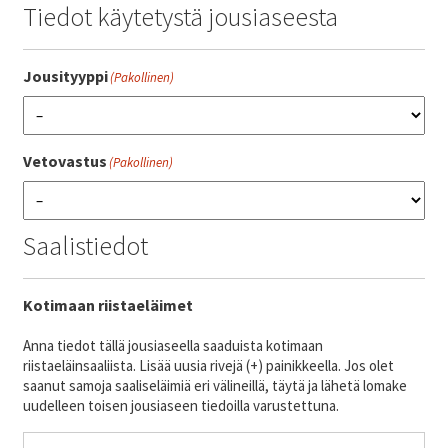
Tiedot käytetystä jousiaseesta
SV
Jousityyppi
(Pakollinen)
EN
Vetovastus
(Pakollinen)
Saalistiedot
Kotimaan riistaeläimet
Anna tiedot tällä jousiaseella saaduista kotimaan
riistaeläinsaaliista. Lisää uusia rivejä (+) painikkeella. Jos olet
saanut samoja saaliseläimiä eri välineillä, täytä ja lähetä lomake
uudelleen toisen jousiaseen tiedoilla varustettuna.