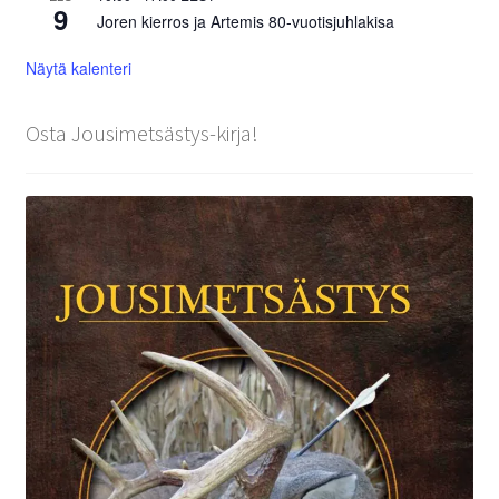
9
Joren kierros ja Artemis 80-vuotisjuhlakisa
Näytä kalenteri
Osta Jousimetsästys-kirja!