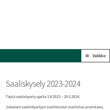
Valikko
Koti
Saaliskysely 2023-2024
Kalenteri
Täytä saaliskysely ajalta 1.8.2023 – 29.2.2024.
Laaj
Liitto
Jokainen saaliskyselyyn osallistunut osallistuu arvontaan,