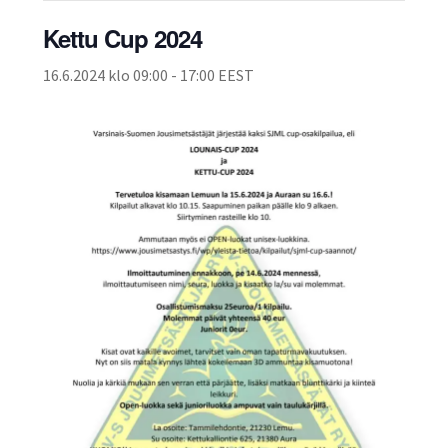
ale
Kettu Cup 2024
taso
Laaj
Metsästys
vali
ale
16.6.2024 klo 09:00
-
17:00
EEST
taso
Laaj
Materiaali
vali
ale
taso
Laaj
Forum
vali
ale
taso
Linkit
vali
Laaj
Jäsenyys
ale
taso
Palaute
vali