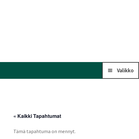
Valikko
Koti
Kalenteri
« Kaikki Tapahtumat
Laaj
Tämä tapahtuma on mennyt.
Liitto