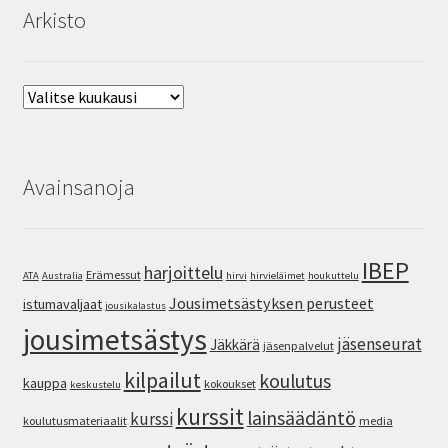
Arkisto
Arkisto
Avainsanoja
IBEP
harjoittelu
Erämessut
ATA
Australia
hirvi
hirvieläimet
houkuttelu
Jousimetsästyksen perusteet
istumavaljaat
jousikalastus
jousimetsästys
jäsenseurat
Jäkkärä
jäsenpalvelut
kilpailut
koulutus
kauppa
kokoukset
keskustelu
kurssit
lainsäädäntö
kurssi
koulutusmateriaalit
media