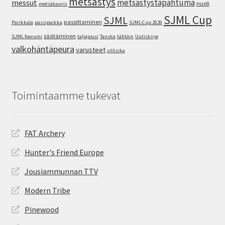
metsästys
metsästystapahtuma
messut
nuoli
metsäkauris
SJML Cup
SJML
passittaminen
Parikkala
passipaikka
SJML-Cup 2020
säätäminen
SJML foorumi
taljajousi
Tanska
tähtäin
Uutiskirje
valkohäntäpeura
varusteet
villisika
Toimintaamme tukevat
FAT Archery
Hunter's Friend Europe
Jousiammunnan TTV
Modern Tribe
Pinewood