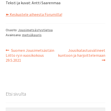
Teksti ja kuvat: Antti Saarenmaa
➽ Keskustele aiheesta Forumilla!
Osasto:
Jousimetsästystietoa
Avainsana:
metsäkauris
Edellinen
Seuraava
Suomen Jousimetsästäin
Jousikalastusvälineet
Artikkelien
artikkeli
artikkeli:
Liitto ry:n vuosikokous
kuntoon ja harjoittelemaan
29.5.2021
selaus
Etsi sivulta
Haku: