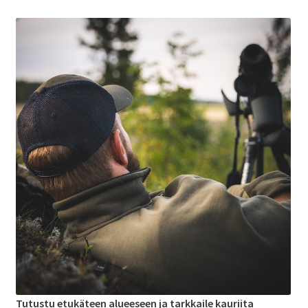
Tutustu etukäteen alueeseen ja tarkkaile kauriita