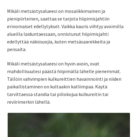
Mikäli metsästysalueesi on mosaiikkimainen ja
pienipiirteinen, saattaa se tarjota hiipimisjahtiin
erinomaiset edellytykset. Vaikka kauris viihtyy avoimilla
alueilla laiduntaessaan, onnistunut hiipimisjahti
edellyttää näkösuojia, kuten metsäsaarekkeita ja
pensaita.
Mikäli metsästysalueesi on hyvin avoin, ovat
mahdollisuutesi päästä hiipimällä lähelle pienemmät.
Tällöin vahvimpien kulkureittien havainnointi ja niiden
paikallistaminen on kultaakin kalliimpaa. Käytä
tarvittaessa standia tai piilokojua kulkureitin tai
reviirimerkin lähellä.