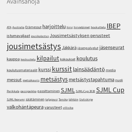
Avainsanoja
IBEP
harjoittelu
Erämessut
ATA
Australia
hirvi
hirvieläimet
houkuttelu
Jousimetsästyksen perusteet
istumavaljaat
jousikalastus
jousimetsästys
jäsenseurat
Jäkkärä
jäsenpalvelut
kilpailut
koulutus
kauppa
kokoukset
keskustelu
kurssit
lainsäädäntö
kurssi
koulutusmateriaalit
media
metsästys
metsästystapahtuma
messut
nuoli
metsäkauris
SJML Cup
SJML
passittaminen
Parikkala
passipaikka
SJML-Cup 2020
säätäminen
SJML foorumi
taljajousi
Tanska
tähtäin
Uutiskirje
valkohäntäpeura
varusteet
villisika