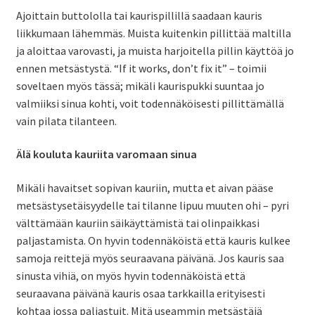
Ajoittain buttololla tai kaurispillillä saadaan kauris
liikkumaan lähemmäs. Muista kuitenkin pillittää maltilla
ja aloittaa varovasti, ja muista harjoitella pillin käyttöä jo
ennen metsästystä. “If it works, don’t fix it” – toimii
soveltaen myös tässä; mikäli kaurispukki suuntaa jo
valmiiksi sinua kohti, voit todennäköisesti pillittämällä
vain pilata tilanteen.
Älä kouluta kauriita varomaan sinua
Mikäli havaitset sopivan kauriin, mutta et aivan pääse
metsästysetäisyydelle tai tilanne lipuu muuten ohi – pyri
välttämään kauriin säikäyttämistä tai olinpaikkasi
paljastamista. On hyvin todennäköistä että kauris kulkee
samoja reittejä myös seuraavana päivänä. Jos kauris saa
sinusta vihiä, on myös hyvin todennäköistä että
seuraavana päivänä kauris osaa tarkkailla erityisesti
kohtaa jossa paljastuit. Mitä useammin metsästäjä