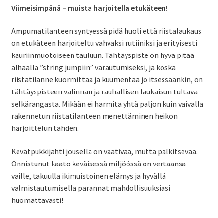
Viimeisimpänä – muista harjoitella etukäteen!
Ampumatilanteen syntyessä pidä huoli että riistalaukaus
on etukäteen harjoiteltu vahvaksi rutiiniksi ja erityisesti
kauriinmuotoiseen tauluun. Tähtäyspiste on hyvä pitää
alhaalla ”string jumpiin” varautumiseksi, ja koska
riistatilanne kuormittaa ja kuumentaa jo itsessäänkin, on
tähtäyspisteen valinnan ja rauhallisen laukaisun tultava
selkärangasta. Mikään ei harmita yhtä paljon kuin vaivalla
rakennetun riistatilanteen menettäminen heikon
harjoittelun tähden.
Kevätpukkijahti jousella on vaativaa, mutta palkitsevaa.
Onnistunut kaato keväisessä miljöössä on vertaansa
vaille, takuulla ikimuistoinen elämys ja hyvällä
valmistautumisella parannat mahdollisuuksiasi
huomattavasti!