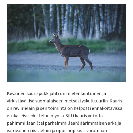
ale
taso
Laaj
Metsästys
vali
ale
taso
Laaj
Materiaali
vali
ale
taso
Laaj
Forum
vali
ale
taso
Linkit
vali
Keväinen kaurispukkijahti on mielenkiintoinen ja
Laaj
Jäsenyys
virkistävä lisä suomalaiseen metsästyskulttuuriin. Kauris
ale
on reviirieläin ja sen toiminta on helposti ennakoitavissa
taso
etukäteistiedustelun myötä. Silti kauris voi olla
Palaute
pahimmillaan (tai parhaimmillaan) äärimmäisen arka ja
vali
varovainen riistaeläin ja oppii nopeasti varomaan