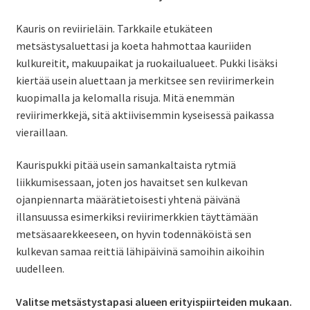
Kauris on reviirieläin. Tarkkaile etukäteen
metsästysaluettasi ja koeta hahmottaa kauriiden
kulkureitit, makuupaikat ja ruokailualueet. Pukki lisäksi
kiertää usein aluettaan ja merkitsee sen reviirimerkein
kuopimalla ja kelomalla risuja. Mitä enemmän
reviirimerkkejä, sitä aktiivisemmin kyseisessä paikassa
vieraillaan.
Kaurispukki pitää usein samankaltaista rytmiä
liikkumisessaan, joten jos havaitset sen kulkevan
ojanpiennarta määrätietoisesti yhtenä päivänä
illansuussa esimerkiksi reviirimerkkien täyttämään
metsäsaarekkeeseen, on hyvin todennäköistä sen
kulkevan samaa reittiä lähipäivinä samoihin aikoihin
uudelleen.
Valitse metsästystapasi alueen erityispiirteiden mukaan.