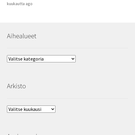
kuukautta ago
Aihealueet
Aihealueet
Arkisto
Arkisto