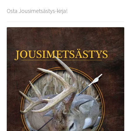
Osta Jousimetsästys-kirja!