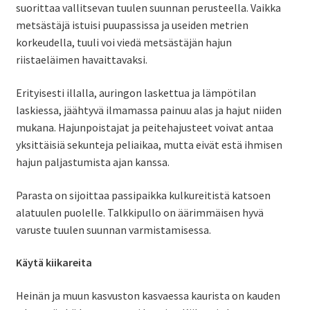
suorittaa vallitsevan tuulen suunnan perusteella. Vaikka
metsästäjä istuisi puupassissa ja useiden metrien
korkeudella, tuuli voi viedä metsästäjän hajun
riistaeläimen havaittavaksi.
Erityisesti illalla, auringon laskettua ja lämpötilan
laskiessa, jäähtyvä ilmamassa painuu alas ja hajut niiden
mukana. Hajunpoistajat ja peitehajusteet voivat antaa
yksittäisiä sekunteja peliaikaa, mutta eivät estä ihmisen
hajun paljastumista ajan kanssa.
Parasta on sijoittaa passipaikka kulkureitistä katsoen
alatuulen puolelle. Talkkipullo on äärimmäisen hyvä
varuste tuulen suunnan varmistamisessa.
Käytä kiikareita
Heinän ja muun kasvuston kasvaessa kaurista on kauden