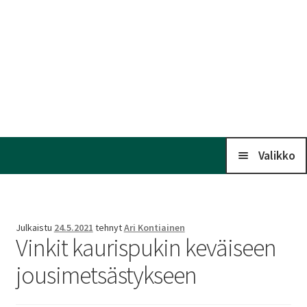
Valikko
Koti
Julkaistu
24.5.2021
tehnyt
Ari Kontiainen
Vinkit kaurispukin keväiseen
Kalenteri
jousimetsästykseen
Laaj
Liitto