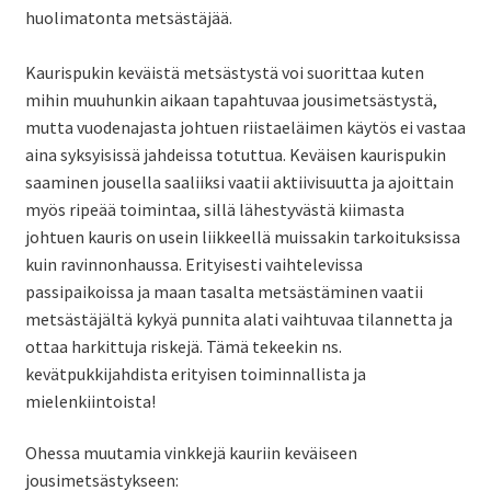
huolimatonta metsästäjää.
SV
Kaurispukin keväistä metsästystä voi suorittaa kuten
mihin muuhunkin aikaan tapahtuvaa jousimetsästystä,
EN
mutta vuodenajasta johtuen riistaeläimen käytös ei vastaa
aina syksyisissä jahdeissa totuttua. Keväisen kaurispukin
saaminen jousella saaliiksi vaatii aktiivisuutta ja ajoittain
myös ripeää toimintaa, sillä lähestyvästä kiimasta
johtuen kauris on usein liikkeellä muissakin tarkoituksissa
kuin ravinnonhaussa. Erityisesti vaihtelevissa
passipaikoissa ja maan tasalta metsästäminen vaatii
metsästäjältä kykyä punnita alati vaihtuvaa tilannetta ja
ottaa harkittuja riskejä. Tämä tekeekin ns.
kevätpukkijahdista erityisen toiminnallista ja
mielenkiintoista!
Ohessa muutamia vinkkejä kauriin keväiseen
jousimetsästykseen: