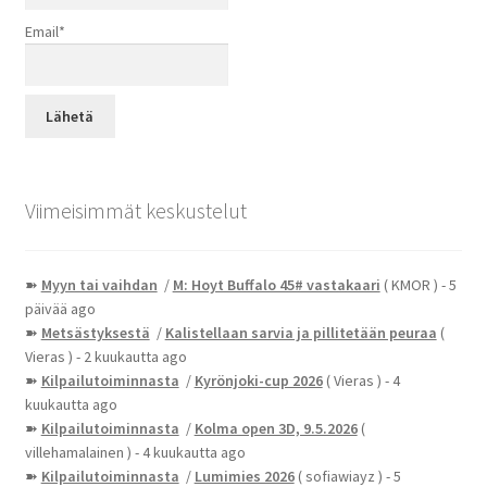
Email*
Viimeisimmät keskustelut
➽
Myyn tai vaihdan
/
M: Hoyt Buffalo 45# vastakaari
( KMOR )
- 5
päivää ago
➽
Metsästyksestä
/
Kalistellaan sarvia ja pillitetään peuraa
(
Vieras )
- 2 kuukautta ago
➽
Kilpailutoiminnasta
/
Kyrönjoki-cup 2026
( Vieras )
- 4
kuukautta ago
➽
Kilpailutoiminnasta
/
Kolma open 3D, 9.5.2026
(
villehamalainen )
- 4 kuukautta ago
➽
Kilpailutoiminnasta
/
Lumimies 2026
( sofiawiayz )
- 5