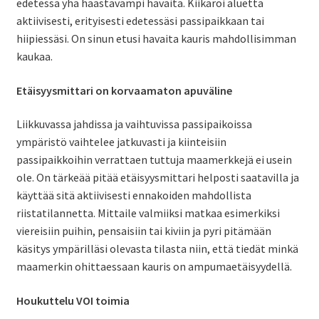
edetessä yhä haastavampi havaita. Kiikaroi aluetta
aktiivisesti, erityisesti edetessäsi passipaikkaan tai
hiipiessäsi. On sinun etusi havaita kauris mahdollisimman
kaukaa.
Etäisyysmittari on korvaamaton apuväline
Liikkuvassa jahdissa ja vaihtuvissa passipaikoissa
ympäristö vaihtelee jatkuvasti ja kiinteisiin
passipaikkoihin verrattaen tuttuja maamerkkejä ei usein
ole. On tärkeää pitää etäisyysmittari helposti saatavilla ja
käyttää sitä aktiivisesti ennakoiden mahdollista
riistatilannetta. Mittaile valmiiksi matkaa esimerkiksi
viereisiin puihin, pensaisiin tai kiviin ja pyri pitämään
käsitys ympärilläsi olevasta tilasta niin, että tiedät minkä
maamerkin ohittaessaan kauris on ampumaetäisyydellä.
Houkuttelu VOI toimia