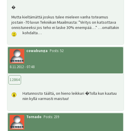
�
Mutta kieltämättä joskus tulee mieleen vanha toteamus
jostain -70 luvun Tekniikan Maailmasta: ”Viritys on katsottava
onnistuneeksi jos teho ei laske 30% enempää…” …omaltakin
kohdalta…
cowabunga
Posts: 52
8.11.2012 - 07:48
12864
Hatunnosto täältä, on hieno leikkuri
�Tolla kun kaatuu
niin kyllä varmasti maistuu!
Tornado
Posts: 239