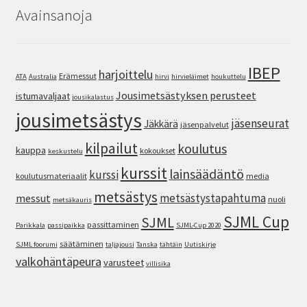
Avainsanoja
IBEP
harjoittelu
Erämessut
ATA
Australia
hirvi
hirvieläimet
houkuttelu
Jousimetsästyksen perusteet
istumavaljaat
jousikalastus
jousimetsästys
jäsenseurat
Jäkkärä
jäsenpalvelut
kilpailut
koulutus
kauppa
kokoukset
keskustelu
kurssit
lainsäädäntö
kurssi
koulutusmateriaalit
media
metsästys
metsästystapahtuma
messut
nuoli
metsäkauris
SJML Cup
SJML
passittaminen
Parikkala
passipaikka
SJML-Cup 2020
säätäminen
SJML foorumi
taljajousi
Tanska
tähtäin
Uutiskirje
valkohäntäpeura
varusteet
villisika