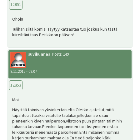
12851
Ohoh!
Tulihan siitä komia! Täytyy katsastaa tuo joskus kun tästä
kiireiltäni taas Petikkoon pääsen!
suvikunnas
Posts: 149
8.11.2012 - 09:07
12853
Moi.
Näyttää toimivan yksinkertaiselta.Oletko ajatellut,mitä
tapahtuu litteäksi viilatulle taulukärjelle,kun se osuu
pieneenkin kiven mulperoon,viistoon puun pintaan tai mihin
tahansa kovaan.Pienikin taipuminen tai litistyminen estää
leikkuuteriä menemästä paikoilleen.Entä millainen homma
kärjen purkaminen mahtaa olla.En tiedä paljonko kärki