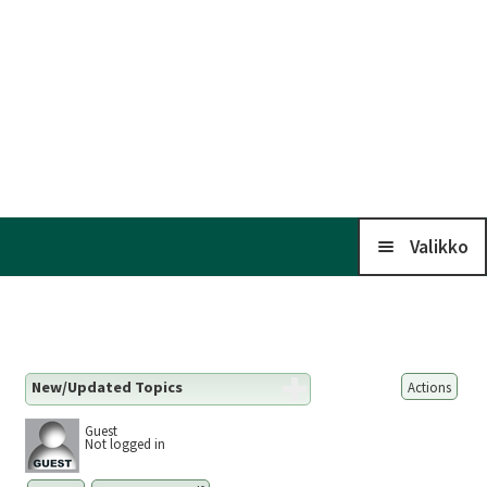
Valikko
Koti
New/Updated Topics
Actions
Kalenteri
Guest
Not logged in
Laaj
Liitto