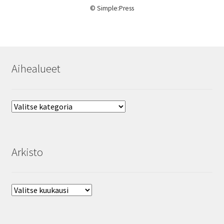
©
Simple:Press
Aihealueet
Aihealueet
Arkisto
Arkisto