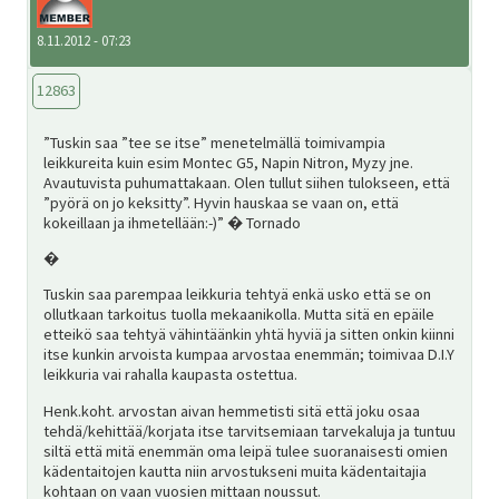
8.11.2012 - 07:23
12863
”Tuskin saa ”tee se itse” menetelmällä toimivampia
leikkureita kuin esim Montec G5, Napin Nitron, Myzy jne.
Avautuvista puhumattakaan. Olen tullut siihen tulokseen, että
”pyörä on jo keksitty”. Hyvin hauskaa se vaan on, että
kokeillaan ja ihmetellään:-)” � Tornado
�
Tuskin saa parempaa leikkuria tehtyä enkä usko että se on
ollutkaan tarkoitus tuolla mekaanikolla. Mutta sitä en epäile
etteikö saa tehtyä vähintäänkin yhtä hyviä ja sitten onkin kiinni
itse kunkin arvoista kumpaa arvostaa enemmän; toimivaa D.I.Y
leikkuria vai rahalla kaupasta ostettua.
Henk.koht. arvostan aivan hemmetisti sitä että joku osaa
tehdä/kehittää/korjata itse tarvitsemiaan tarvekaluja ja tuntuu
siltä että mitä enemmän oma leipä tulee suoranaisesti omien
kädentaitojen kautta niin arvostukseni muita kädentaitajia
kohtaan on vaan vuosien mittaan noussut.