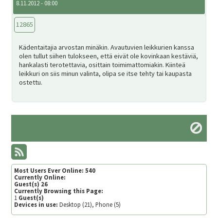
8.11.2012 - 08:00
12865
Kädentaitajia arvostan minäkin. Avautuvien leikkurien kanssa
olen tullut siihen tulokseen, että eivät ole kovinkaan kestäviä,
hankalasti terotettavia, osittain toimimattomiakin. Kiinteä
leikkuri on siis minun valinta, olipa se itse tehty tai kaupasta
ostettu.
Most Users Ever Online:
540
Currently Online:
Guest(s)
26
Currently Browsing this Page:
1
Guest(s)
Devices in use:
Desktop (21), Phone (5)