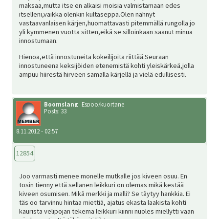
maksaa,mutta itse en alkaisi moisia valmistamaan edes
itselleni,vaikka olenkin kultaseppä.Olen nähnyt
vastaavanlaisen kärjen,huomattavasti pitemmällä rungolla jo
yli kymmenen vuotta sitten,eikä se silloinkaan saanut minua
innostumaan.
Hienoa,että innostuneita kokeilijoita riittää.Seuraan
innostuneena keksijöiden etenemistä kohti yleiskärkeä,jolla
ampuu hiirestä hirveen samalla kärjellä ja vielä edullisesti.
Boomslang
Espoo/kuortane
Posts: 33
8.11.2012 - 02:57
12854
Joo varmasti menee monelle mutkalle jos kiveen osuu. En
tosin tienny että sellanen leikkuri on olemas mikä kestää
kiveen osumisen. Mikä merkki ja malli? Se täytyy hankkia. Ei
täs oo tarvinnu hintaa miettiä, ajatus ekasta laakista kohti
kaurista velipojan tekemä leikkuri kiinni nuoles miellytti vaan