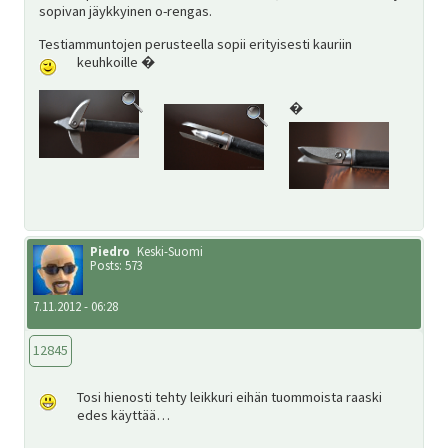
sopivan jäykkyinen o-rengas.
SV
Testiammuntojen perusteella sopii erityisesti kauriin
keuhkoille
�
EN
�
Piedro
Keski-Suomi
Posts: 573
7.11.2012 - 06:28
12845
Tosi hienosti tehty leikkuri
eihän tuommoista raaski
edes käyttää…