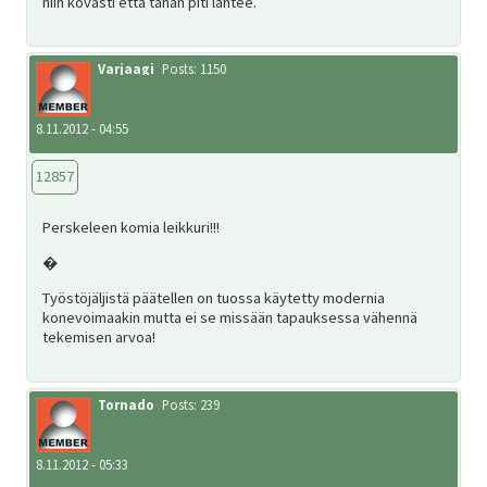
niin kovasti että tähän piti lähtee.
Varjaagi
Posts: 1150
8.11.2012 - 04:55
12857
Perskeleen komia leikkuri!!!
�
Työstöjäljistä päätellen on tuossa käytetty modernia
konevoimaakin mutta ei se missään tapauksessa vähennä
tekemisen arvoa!
Tornado
Posts: 239
8.11.2012 - 05:33