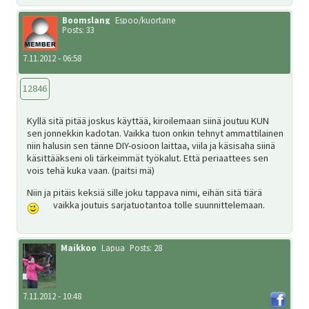
Boomslang
Espoo/kuortane
Posts: 33
7.11.2012 - 06:58
12846
Kyllä sitä pitää joskus käyttää, kiroilemaan siinä joutuu KUN
sen jonnekkin kadotan. Vaikka tuon onkin tehnyt ammattilainen
niin halusin sen tänne DIY-osioon laittaa, viila ja käsisaha siinä
käsittääkseni oli tärkeimmät työkalut. Että periaattees sen
vois tehä kuka vaan. (paitsi mä)
Niin ja pitäis keksiä sille joku tappava nimi, eihän sitä tiärä
vaikka joutuis sarjatuotantoa tolle suunnittelemaan.
Maikkoo
Lapua
Posts: 28
7.11.2012 - 10:48