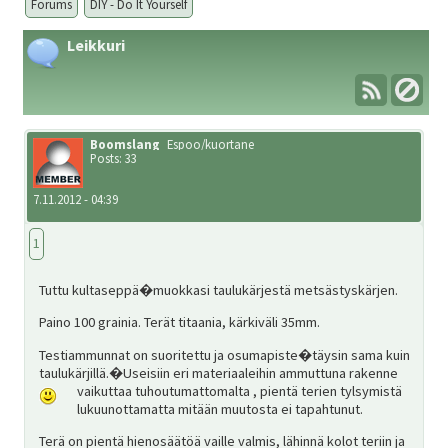
ale
Forums
DIY - Do It Yourself
taso
Laaj
Leikkuri
Metsästys
vali
ale
taso
Laaj
Materiaali
vali
ale
Boomslang
Espoo/kuortane
Posts: 33
taso
Laaj
Forum
7.11.2012 - 04:39
vali
ale
taso
1
Linkit
vali
Tuttu kultaseppä�muokkasi taulukärjestä metsästyskärjen.
Laaj
Paino 100 grainia. Terät titaania, kärkiväli 35mm.
Jäsenyys
ale
Testiammunnat on suoritettu ja osumapiste�täysin sama kuin
taulukärjillä.�Useisiin eri materiaaleihin ammuttuna rakenne
taso
vaikuttaa tuhoutumattomalta
, pientä terien tylsymistä
Palaute
lukuunottamatta mitään muutosta ei tapahtunut.
vali
Terä on pientä hienosäätöä vaille valmis, lähinnä kolot teriin ja