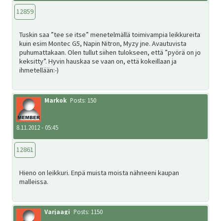
12859
Tuskin saa ”tee se itse” menetelmällä toimivampia leikkureita
kuin esim Montec G5, Napin Nitron, Myzy jne. Avautuvista
puhumattakaan. Olen tullut siihen tulokseen, että ”pyörä on jo
keksitty”. Hyvin hauskaa se vaan on, että kokeillaan ja
ihmetellään:-)
Markok
Posts: 150
8.11.2012 - 05:45
12861
Hieno on leikkuri. Enpä muista moista nähneeni kaupan
malleissa.
Varjaagi
Posts: 1150