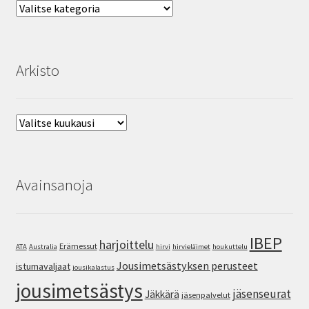
Aihealueet
SV
EN
Arkisto
Arkisto
Avainsanoja
IBEP
harjoittelu
Erämessut
ATA
Australia
hirvi
hirvieläimet
houkuttelu
Jousimetsästyksen perusteet
istumavaljaat
jousikalastus
jousimetsästys
jäsenseurat
Jäkkärä
jäsenpalvelut