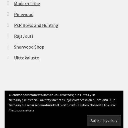
Modern Tribe
Pinewood
PsR Bows and Hunting
RajaJousi
Sherwood Shop
Uittokalusto
© jousimetsastys.fi 2026
Olemme päivittäneet Suomen Jousimetsästjäin Liitto r.y.:n
Tehty Storefront -teemalla
.
tietosuojaselosteen. Päivitetyssä tietosuojaselosteessa on huomioitu EU:n
tietosuoja-asetuksen vaatimukset. Voit tutustua siihen oheisesta linkistä:
Tietosuojaseloste