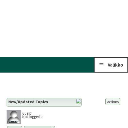
Valikko
Koti
New/Updated Topics
Actions
Kalenteri
Guest
Not logged in
Laaj
Liitto