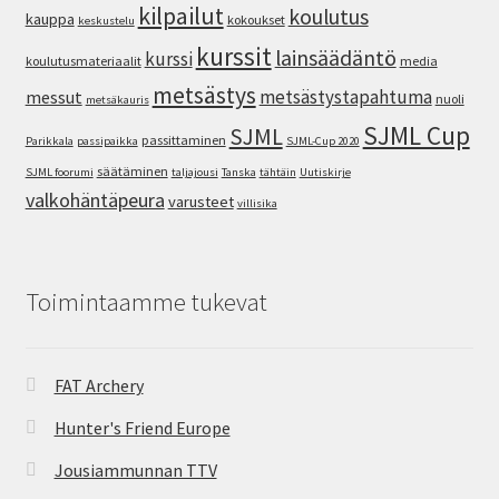
kilpailut
koulutus
kauppa
kokoukset
keskustelu
kurssit
lainsäädäntö
kurssi
koulutusmateriaalit
media
metsästys
metsästystapahtuma
messut
nuoli
metsäkauris
SJML Cup
SJML
passittaminen
Parikkala
passipaikka
SJML-Cup 2020
säätäminen
SJML foorumi
taljajousi
Tanska
tähtäin
Uutiskirje
valkohäntäpeura
varusteet
villisika
Toimintaamme tukevat
FAT Archery
Hunter's Friend Europe
Jousiammunnan TTV