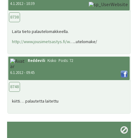
4.1.2012 - 10:39
SV
8738
EN
Laita tieto palautelomakkeella.
http://www.jousimetsastys.fi/w
…..utelomake/
Reddevili
Kisko
Posts: 72
6.1.2012 - 09:45
8748
kiitti… palautetta laitettu