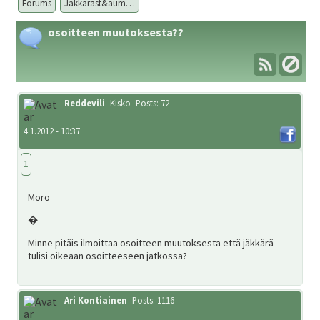
Forums
Jäkkäräst&aum…
osoitteen muutoksesta??
Metsästys
Materiaali
Reddevili
Kisko
Posts: 72
4.1.2012 - 10:37
Forum
1
Linkit
Moro
�
Jäsenyys
Minne pitäis ilmoittaa osoitteen muutoksesta että jäkkärä
tulisi oikeaan osoitteeseen jatkossa?
Palaute
Ari Kontiainen
Posts: 1116