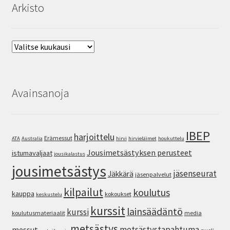
Arkisto
Arkisto
Avainsanoja
IBEP
harjoittelu
Erämessut
ATA
Australia
hirvi
hirvieläimet
houkuttelu
Jousimetsästyksen perusteet
istumavaljaat
jousikalastus
jousimetsästys
jäsenseurat
Jäkkärä
jäsenpalvelut
kilpailut
koulutus
kauppa
kokoukset
keskustelu
kurssit
lainsäädäntö
kurssi
koulutusmateriaalit
media
metsästys
metsästystapahtuma
messut