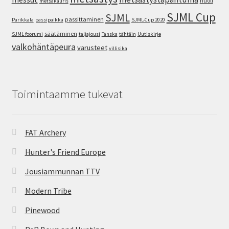
nuoli
metsäkauris
SJML Cup
SJML
passittaminen
Parikkala
passipaikka
SJML-Cup 2020
säätäminen
SJML foorumi
taljajousi
Tanska
tähtäin
Uutiskirje
valkohäntäpeura
varusteet
villisika
Toimintaamme tukevat
FAT Archery
Hunter's Friend Europe
Jousiammunnan TTV
Modern Tribe
Pinewood