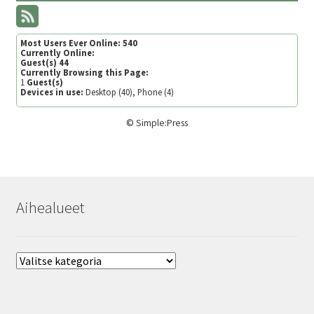
Most Users Ever Online:
540
Currently Online:
Guest(s)
44
Currently Browsing this Page:
1
Guest(s)
Devices in use:
Desktop (40), Phone (4)
©
Simple:Press
Aihealueet
Aihealueet