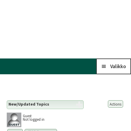
Valikko
Koti
New/Updated Topics
Actions
Kalenteri
Guest
Not logged in
Liitto