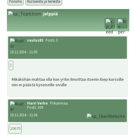
ale
Forums
Kursseista ja leireistä
taso
Laaj
jelppiä
Metsästys
vali
ale
taso
Laaj
Materiaali
saulus83
Posts: 3
vali
ale
19.12.2014 - 11:05
taso
Laaj
Forum
vali
ale
1
taso
Linkit
Mikäköhän mahtaa olla kun yritin ilmoittaa itsenin ibep kurssille
vali
niin ei päästä kyseiselle sivulle
Laaj
Jäsenyys
Harri Verho
Pirkanmaa
ale
Posts: 309
19.12.2014 - 11:36
taso
Palaute
vali
20670