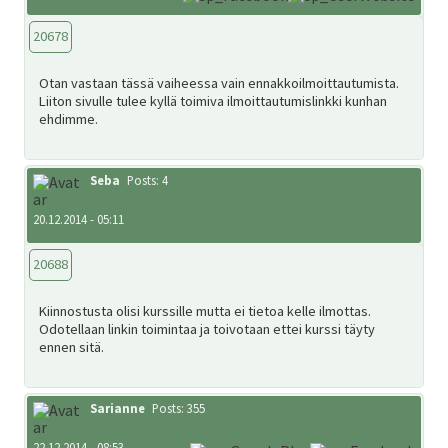
20678
Otan vastaan tässä vaiheessa vain ennakkoilmoittautumista.
Liiton sivulle tulee kyllä toimiva ilmoittautumislinkki kunhan
ehdimme.
Seba
Posts: 4
20.12.2014 - 05:11
20688
Kiinnostusta olisi kurssille mutta ei tietoa kelle ilmottas.
Odotellaan linkin toimintaa ja toivotaan ettei kurssi täyty
ennen sitä.
Sarianne
Posts: 355
22.12.2014 - 08:53