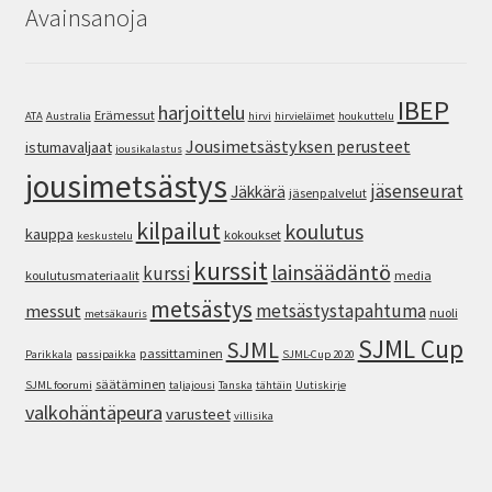
Avainsanoja
IBEP
harjoittelu
Erämessut
ATA
Australia
hirvi
hirvieläimet
houkuttelu
Jousimetsästyksen perusteet
istumavaljaat
jousikalastus
jousimetsästys
jäsenseurat
Jäkkärä
jäsenpalvelut
kilpailut
koulutus
kauppa
kokoukset
keskustelu
kurssit
lainsäädäntö
kurssi
koulutusmateriaalit
media
metsästys
metsästystapahtuma
messut
nuoli
metsäkauris
SJML Cup
SJML
passittaminen
Parikkala
passipaikka
SJML-Cup 2020
säätäminen
SJML foorumi
taljajousi
Tanska
tähtäin
Uutiskirje
valkohäntäpeura
varusteet
villisika