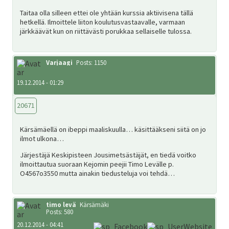
SV
Taitaa olla silleen ettei ole yhtään kurssia aktiivisena tällä
hetkellä. Ilmoittele liiton koulutusvastaavalle, varmaan
järkkäävät kun on riittävästi porukkaa sellaiselle tulossa.
EN
Varjaagi
Posts: 1150
19.12.2014 - 01:29
20671
Kärsämäellä on ibeppi maaliskuulla… käsittääkseni siitä on jo
ilmot ulkona…
Järjestäjä Keskipisteen Jousimetsästäjät, en tiedä voitko
ilmoittautua suoraan Kejomin peejii Timo Levälle p.
O4567o3550 mutta ainakin tiedusteluja voi tehdä…
timo levä
Kärsämäki
Posts: 580
20.12.2014 - 04:41