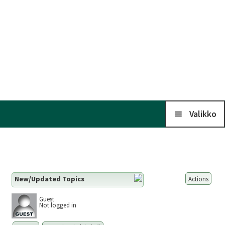
Valikko
Koti
New/Updated Topics
Actions
Kalenteri
Guest
Not logged in
Laaj
Liitto