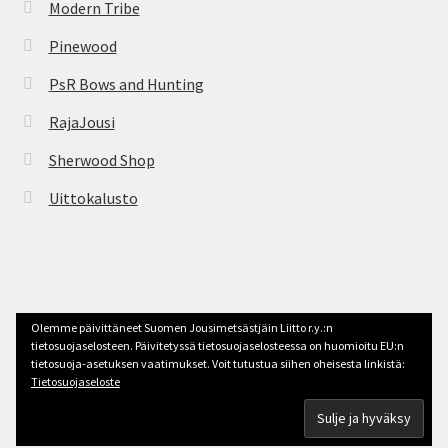
Modern Tribe
Pinewood
PsR Bows and Hunting
RajaJousi
Sherwood Shop
Uittokalusto
© jousimetsastys.fi 2026
Olemme päivittäneet Suomen Jousimetsästjäin Liitto r.y.:n
Tehty Storefront -teemalla
.
tietosuojaselosteen. Päivitetyssä tietosuojaselosteessa on huomioitu EU:n
tietosuoja-asetuksen vaatimukset. Voit tutustua siihen oheisesta linkistä:
Tietosuojaseloste