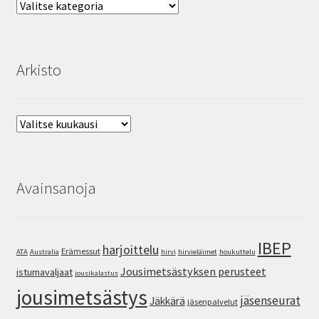
Aihealueet
SV
EN
Arkisto
Arkisto
Avainsanoja
IBEP
harjoittelu
Erämessut
ATA
Australia
hirvi
hirvieläimet
houkuttelu
Jousimetsästyksen perusteet
istumavaljaat
jousikalastus
jousimetsästys
jäsenseurat
Jäkkärä
jäsenpalvelut