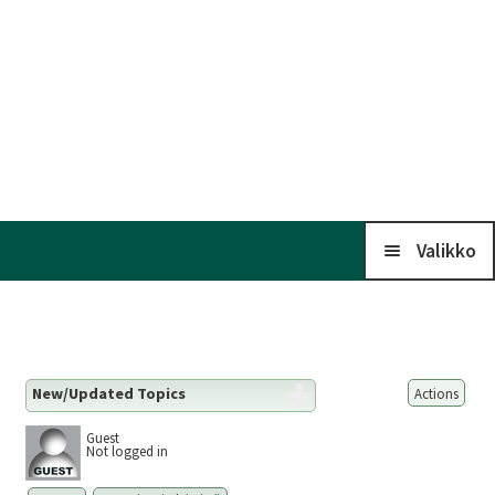
Valikko
Koti
New/Updated Topics
Actions
Kalenteri
Guest
Not logged in
Laaj
Liitto