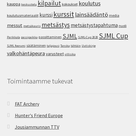
kilpailut
koulutus
kauppa
kokoukset
keskustelu
kurssit
lainsäädäntö
kurssi
koulutusmateriaalit
media
metsästys
metsästystapahtuma
messut
nuoli
metsäkauris
SJML Cup
SJML
passittaminen
Parikkala
passipaikka
SJML-Cup 2020
säätäminen
SJML foorumi
taljajousi
Tanska
tähtäin
Uutiskirje
valkohäntäpeura
varusteet
villisika
Toimintaamme tukevat
FAT Archery
Hunter's Friend Europe
Jousiammunnan TTV