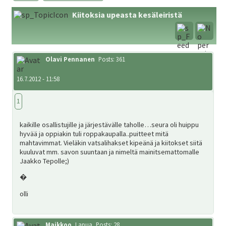
ale
Kiitoksia upeasta kesäleiristä
taso
Laaj
Metsästys
vali
ale
taso
Laaj
Olavi Pennanen
Posts: 361
Materiaali
vali
ale
16.7.2012 - 11:58
taso
Laaj
Forum
1
vali
ale
taso
kaikille osallistujille ja järjestävälle taholle…seura oli huippu
Linkit
hyvää ja oppiakin tuli roppakaupalla..puitteet mitä
vali
mahtavimmat. Vieläkin vatsalihakset kipeänä ja kiitokset siitä
kuuluvat mm. savon suuntaan ja nimeltä mainitsemattomalle
Laaj
Jaakko Tepolle;)
Jäsenyys
ale
�
taso
olli
Palaute
vali
Maikkoo
Lapua
Posts: 28