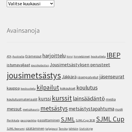
Arkisto
Avainsanoja
IBEP
harjoittelu
Erämessut
ATA
Australia
hirvi
hirvieläimet
houkuttelu
Jousimetsästyksen perusteet
istumavaljaat
jousikalastus
jousimetsästys
jäsenseurat
Jäkkärä
jäsenpalvelut
kilpailut
koulutus
kauppa
kokoukset
keskustelu
kurssit
lainsäädäntö
kurssi
koulutusmateriaalit
media
metsästys
metsästystapahtuma
messut
nuoli
metsäkauris
SJML Cup
SJML
passittaminen
Parikkala
passipaikka
SJML-Cup 2020
säätäminen
SJML foorumi
taljajousi
Tanska
tähtäin
Uutiskirje