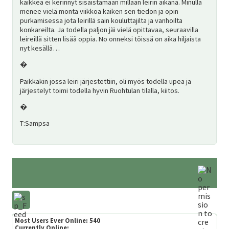
kaikkea ei kerinnyt sisäistämään millään leirin aikana. Minulla
menee vielä monta viikkoa kaiken sen tiedon ja opin
purkamisessa jota leirillä sain kouluttajilta ja vanhoilta
konkareilta. Ja todella paljon jäi vielä opittavaa, seuraavilla
leireillä sitten lisää oppia. No onneksi töissä on aika hiljaista
nyt kesällä…
�
Paikkakin jossa leiri järjestettiin, oli myös todella upea ja
järjestelyt toimi todella hyvin Ruohtulan tilalla, kiitos.
�
T:Sampsa
Most Users Ever Online:
540
Currently Online: