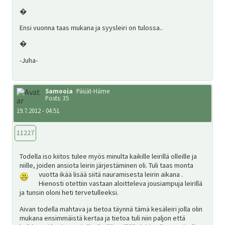
�
Ensi vuonna taas mukana ja syysleiri on tulossa..
�
-Juha-
Samooja
Päijät-Häme
Posts: 35
19.7.2012 - 04:51
11227
Todella iso kiitos tulee myös minulta kaikille leirillä olleille ja
niille, joiden ansiota leirin järjestäminen oli. Tuli taas monta
vuotta ikää lisää siitä nauramisesta leirin aikana
.
Hienosti otettiin vastaan aloitteleva jousiampuja leirillä
ja tunsin oloni heti tervetulleeksi.
Aivan todella mahtava ja tietoa täynnä tämä kesäleiri jolla olin
mukana ensimmäistä kertaa ja tietoa tuli niin paljon että