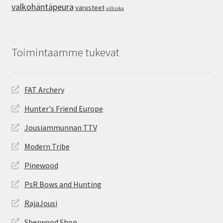
valkohäntäpeura
varusteet
villisika
Toimintaamme tukevat
FAT Archery
Hunter's Friend Europe
Jousiammunnan TTV
Modern Tribe
Pinewood
PsR Bows and Hunting
RajaJousi
Sherwood Shop