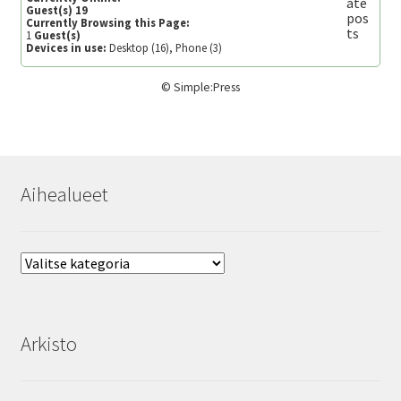
Guest(s)
19
Currently Browsing this Page:
1
Guest(s)
Devices in use:
Desktop (16), Phone (3)
©
Simple:Press
Aihealueet
Aihealueet
Arkisto