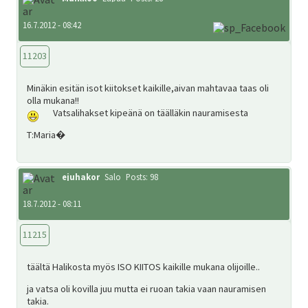
SV
16.7.2012 - 08:42
11203
EN
Minäkin esitän isot kiitokset kaikille,aivan mahtavaa taas oli
olla mukana!!
Vatsalihakset kipeänä on täälläkin nauramisesta
T:Maria�
ejuhakor
Salo
Posts: 98
18.7.2012 - 08:11
11215
täältä Halikosta myös ISO KIITOS kaikille mukana olijoille..
ja vatsa oli kovilla juu mutta ei ruoan takia vaan nauramisen
takia.