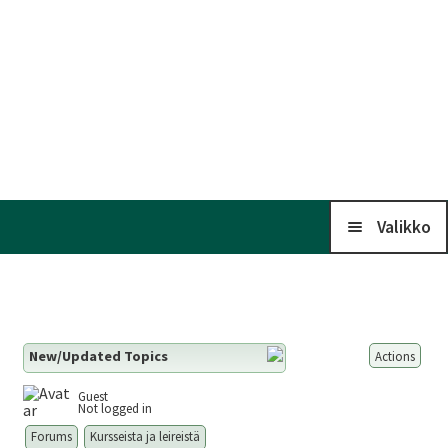
Valikko
Koti
New/Updated Topics
Actions
Kalenteri
Guest
Not logged in
Laaj
Liitto
Forums
Kursseista ja leireistä