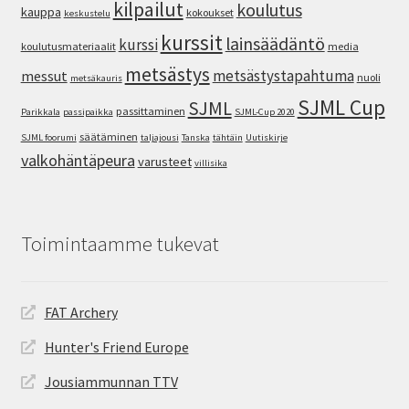
kilpailut
koulutus
kauppa
kokoukset
keskustelu
kurssit
lainsäädäntö
kurssi
koulutusmateriaalit
media
metsästys
metsästystapahtuma
messut
nuoli
metsäkauris
SJML Cup
SJML
passittaminen
Parikkala
passipaikka
SJML-Cup 2020
säätäminen
SJML foorumi
taljajousi
Tanska
tähtäin
Uutiskirje
valkohäntäpeura
varusteet
villisika
Toimintaamme tukevat
FAT Archery
Hunter's Friend Europe
Jousiammunnan TTV