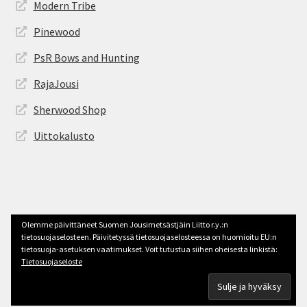
Modern Tribe
Pinewood
PsR Bows and Hunting
RajaJousi
Sherwood Shop
Uittokalusto
© jousimetsastys.fi 2026
Olemme päivittäneet Suomen Jousimetsästjäin Liitto r.y.:n
Tehty Storefront -teemalla
.
tietosuojaselosteen. Päivitetyssä tietosuojaselosteessa on huomioitu EU:n
tietosuoja-asetuksen vaatimukset. Voit tutustua siihen oheisesta linkistä:
Tietosuojaseloste