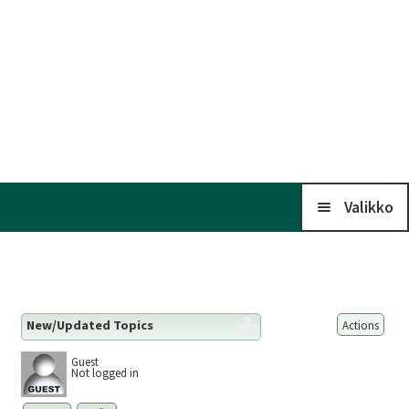
Valikko
Koti
New/Updated Topics
Actions
Kalenteri
Guest
Not logged in
Laaj
Liitto