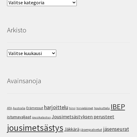
Aihealueet
SV
EN
Arkisto
Arkisto
Avainsanoja
IBEP
harjoittelu
Erämessut
ATA
Australia
hirvi
hirvieläimet
houkuttelu
Jousimetsästyksen perusteet
istumavaljaat
jousikalastus
jousimetsästys
jäsenseurat
Jäkkärä
jäsenpalvelut