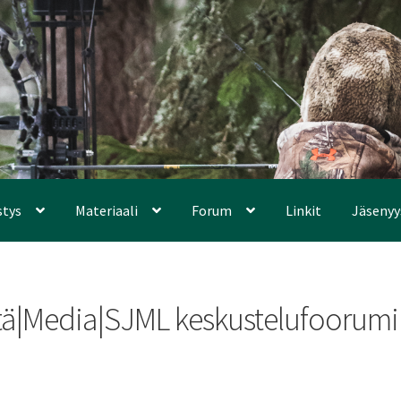
stys
Materiaali
Forum
Linkit
Jäsenyy
tä|Media|SJML keskustelufoorumi|