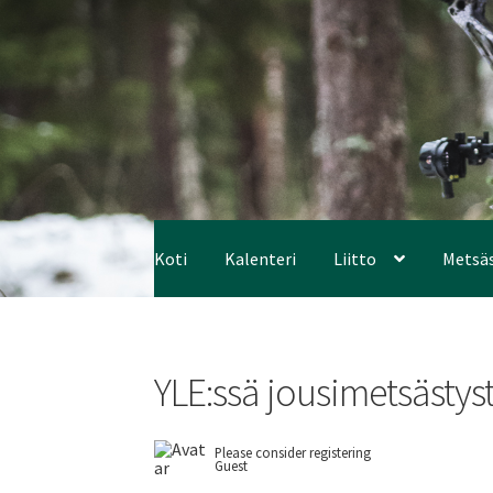
Koti
Kalenteri
Liitto
Metsä
YLE:ssä jousimetsästys
Please consider registering
Guest