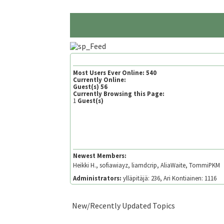
Most Users Ever Online:
540
Currently Online:
Guest(s)
56
Currently Browsing this Page:
1
Guest(s)
Newest Members:
Heikki H., sofiawiayz, liamdcrip, AliaWaite, TommiPKM
Administrators:
ylläpitäjä: 236, Ari Kontiainen: 1116