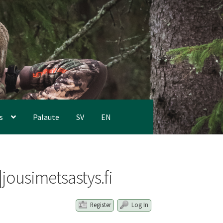
s
Palaute
SV
EN
jousimetsastys.fi
Register
Log In