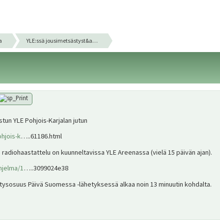
a
YLE:ssä jousimetsästyst&a…
stun YLE Pohjois-Karjalan jutun
ohjois-k
…..61186.html
n radiohaastattelu on kuunneltavissa YLE Areenassa (vielä 15 päivän ajan).
ohjelma/1
…..3099024e38
tysosuus Päivä Suomessa -lähetyksessä alkaa noin 13 minuutin kohdalta.