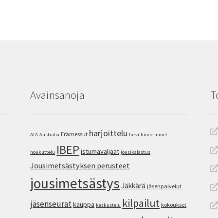
Avainsanoja
T
harjoittelu
Erämessut
ATA
Australia
hirvi
hirvieläimet
IBEP
istumavaljaat
houkuttelu
jousikalastus
Jousimetsästyksen perusteet
jousimetsästys
Jäkkärä
jäsenpalvelut
kilpailut
jäsenseurat
kauppa
kokoukset
keskustelu