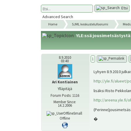
Etsi
Advanced Search
Home
SJML keskustelufoorumi
Medi
YLE:ssä jousimetsästystä
8.9.2010
1
03:40
Lyhyen 8.9.2010 julkai
http://yle.fi/alueet/p
Ari Kontiainen
Ylläpitäjä
lisäksi Risto Pekkola
Forum Posts: 1116
http://areena.yle.fi/
Member Since:
14.2.2006
(Perinne)jousimetsäs
Offline
�