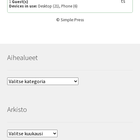
1
Guest(s)
Devices in use:
Desktop (21), Phone (6)
©
Simple:Press
Aihealueet
Aihealueet
Arkisto
Arkisto