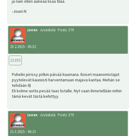
ja näin ollen aukeaa lisää tilaa.
SV
-Jouni N
EN
jonex
Jyväskylä
Posts: 379
23.2.2015 - 05:32
21355
Puhelin pirissy pitkin päivää kuumana. Iloiset maanomistajat
pyytelevät kauniisti harventamaan majava kantaa. Mehän se
tehdään 8)
Eli kolme uutta pesää taas listalle. Nyt vaan ihmetellään mihin
tämä kevät tästä kehittyy.
jonex
Jyväskylä
Posts: 379
31.3.2015 - 06:13