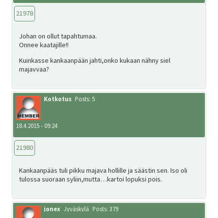
21978
Johan on ollut tapahtumaa.
Onnee kaatajille!!
Kuinkasse kankaanpään jahti,onko kukaan nähny siel
majavvaa?
Kotkotus
Posts: 5
18.4.2015 - 09:24
21980
Kankaanpääs tuli pikku majava hollille ja säästin sen. Iso oli
tulossa suoraan syliin,mutta…kartoi lopuksi pois.
jonex
Jyväskylä
Posts: 379