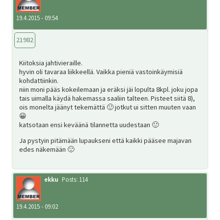
19.4.2015 - 09:54
21982
Kiitoksia jahtivieraille.
hyvin oli tavaraa liikkeellä. Vaikka pieniä vastoinkäymisiä
kohdattiinkin.
niin moni pääs kokeilemaan ja eräksi jäi lopulta 8kpl. joku jopa
tais uimalla käydä hakemassa saaliin talteen. Pisteet siitä 8),
ois monelta jäänyt tekemättä 🙂 jotkut ui sitten muuten vaan
😀
katsotaan ensi keväänä tilannetta uudestaan 🙂
Ja pystyin pitämään lupaukseni että kaikki pääsee majavan
edes näkemään 🙂
ekku
Posts: 114
19.4.2015 - 09:02