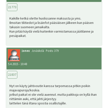
21773
Kaikille ketkä olette huolissanne maksusta ja yms.
Ilmoitan tilitiedot ja lisäinfot pääsiäisen jälkeen kun pääsen
takasin suomeen jamaikalta.
Kun pitää käydä vielä kuitenkin varmistamassa jäätilanne ja
pesäpaikat.
jonex
Jyväskylä
Posts: 379
5.4.2015 - 10:48
21837
Nyt on käyty jahtivoutin kanssa tarpomassa pitkin poikin
majavapuroja/koskia.
jotkut paikat ei ole vielä auennut. mutta paikkoja on kyllä ihan
riittämiin auki, että jahti järjestyy.
laittelen tänä iltana spostia osallistujille.