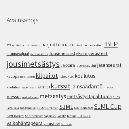
Avainsanoja
IBEP
harjoittelu
Erämessut
ATA
Australia
hirvi
hirvieläimet
houkuttelu
Jousimetsästyksen perusteet
istumavaljaat
jousikalastus
jousimetsästys
jäsenseurat
Jäkkärä
jäsenpalvelut
kilpailut
koulutus
kauppa
kokoukset
keskustelu
kurssit
lainsäädäntö
kurssi
koulutusmateriaalit
media
metsästys
metsästystapahtuma
messut
nuoli
metsäkauris
SJML Cup
SJML
passittaminen
Parikkala
passipaikka
SJML-Cup 2020
säätäminen
SJML foorumi
taljajousi
Tanska
tähtäin
Uutiskirje
valkohäntäpeura
varusteet
villisika