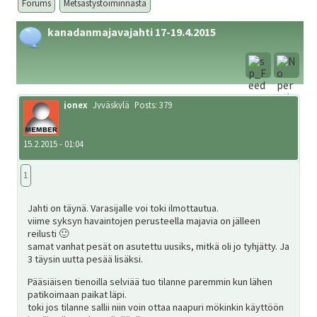
Forums
Metsästystoiminnasta
kanadanmajavajahti 17-19.4.2015
Metsästys
Materiaali
jonex
Jyväskylä
Posts: 379
Forum
15.2.2015 - 01:04
1
Linkit
Jahti on täynä. Varasijalle voi toki ilmottautua.
viime syksyn havaintojen perusteella majavia on jälleen
Jäsenyys
reilusti 🙂
samat vanhat pesät on asutettu uusiks, mitkä oli jo tyhjätty. Ja
3 täysin uutta pesää lisäksi.
Pääsiäisen tienoilla selviää tuo tilanne paremmin kun lähen
Palaute
patikoimaan paikat läpi.
toki jos tilanne sallii niin voin ottaa naapuri mökinkin käyttöön