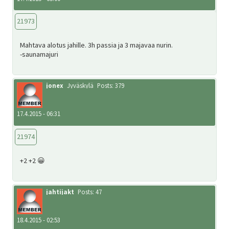
21973
Mahtava alotus jahille. 3h passia ja 3 majavaa nurin.
-saunamajuri
jonex
Jyväskylä
Posts: 379
17.4.2015 - 06:31
21974
+2 +2 😀
jahtijakt
Posts: 47
18.4.2015 - 02:53