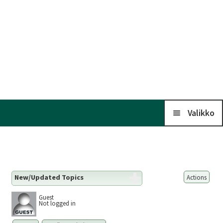
Valikko
Koti
New/Updated Topics
Actions
Kalenteri
Guest
Not logged in
Liitto