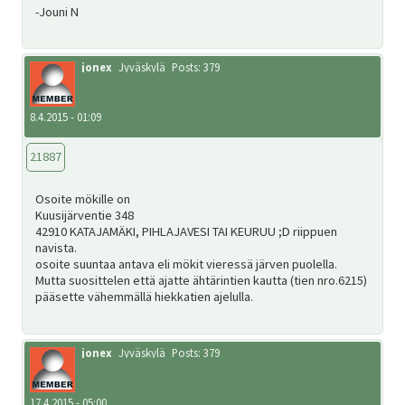
-Jouni N
jonex
Jyväskylä
Posts: 379
8.4.2015 - 01:09
21887
Osoite mökille on
Kuusijärventie 348
42910 KATAJAMÄKI, PIHLAJAVESI TAI KEURUU ;D riippuen
navista.
osoite suuntaa antava eli mökit vieressä järven puolella.
Mutta suosittelen että ajatte ähtärintien kautta (tien nro.6215)
pääsette vähemmällä hiekkatien ajelulla.
jonex
Jyväskylä
Posts: 379
17.4.2015 - 05:00