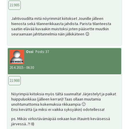
21985
Jahtivoudilta mitä nöyrimmät kiitokset Jounille jälleen
hienosta sekä tilannerikkaasta jahdista. Parista tilanteesta
saatiin elävää kuvaakin muistoksi joten pääsette muutkin
seuraamaan jahtitunnelmia näin jälkikäteen 😉
Ossi
Posts: 37
20.4.2015 - 06:30
21988
Nöyrimpiä kiitoksia myös tältä suunnalta! Järjestelyt ja paikat
huippuluokkaa (jälleen kerran)! Taas ollaan muutamia
unohtumattomia kokemuksia rikkaampia 🙂
Ensi kevättä (ja miksi ei vaikka syksyäkin) odotellessa!
ps. Mikäs virkistävämäpää onkaan kun iltauinti keväisessä
järvessä..?! 8)