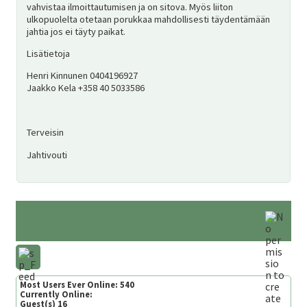
vahvistaa ilmoittautumisen ja on sitova. Myös liiton
ulkopuolelta otetaan porukkaa mahdollisesti täydentämään
jahtia jos ei täyty paikat.
Lisätietoja
Henri Kinnunen 0404196927
Jaakko Kela +358 40 5033586
Terveisin
Jahtivouti
Most Users Ever Online:
540
Currently Online:
Guest(s)
16