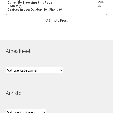
Currently Browsing this Page:
1
Guest(s)
Devices in use:
Desktop (10), Phone (6)
©
Simple:Press
Aihealueet
Aihealueet
Arkisto
Arkisto