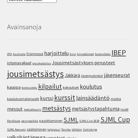
Avainsanoja
IBEP
harjoittelu
Erämessut
ATA
Australia
hirvi
hirvieläimet
houkuttelu
Jousimetsästyksen perusteet
istumavaljaat
jousikalastus
jousimetsästys
jäsenseurat
Jäkkärä
jäsenpalvelut
kilpailut
koulutus
kauppa
kokoukset
keskustelu
kurssit
lainsäädäntö
kurssi
koulutusmateriaalit
media
metsästys
metsästystapahtuma
messut
nuoli
metsäkauris
SJML Cup
SJML
passittaminen
Parikkala
passipaikka
SJML-Cup 2020
säätäminen
SJML foorumi
taljajousi
Tanska
tähtäin
Uutiskirje
valkohäntäpeura
varusteet