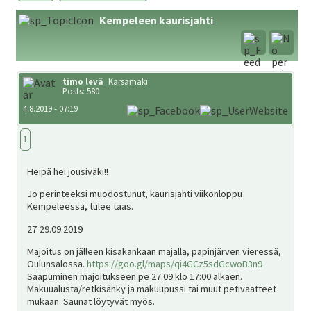
ale
Kempeleen kaurisjahti
taso
Laaj
Metsästys
vali
ale
taso
Laaj
timo levä
Kärsämäki
Materiaali
Posts: 580
vali
ale
4.8.2019 - 07:19
taso
Laaj
Forum
1
vali
ale
taso
Heipä hei jousiväki!!
Linkit
vali
Jo perinteeksi muodostunut, kaurisjahti viikonloppu
Kempeleessä, tulee taas.
Laaj
Jäsenyys
27-29.09.2019
ale
Majoitus on jälleen kisakankaan majalla, papinjärven vieressä,
Oulunsalossa.
https://goo.gl/maps/qi4GCz5sdGcwoB3n9
taso
Saapuminen majoitukseen pe 27.09 klo 17:00 alkaen.
Palaute
vali
Makuualusta/retkisänky ja makuupussi tai muut petivaatteet
mukaan. Saunat löytyvät myös.