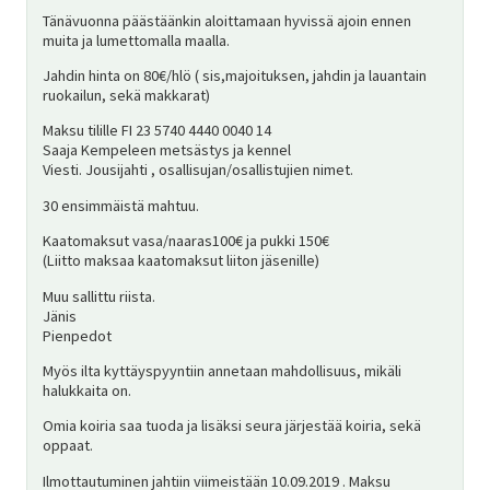
Tänävuonna päästäänkin aloittamaan hyvissä ajoin ennen
SV
muita ja lumettomalla maalla.
Jahdin hinta on 80€/hlö ( sis,majoituksen, jahdin ja lauantain
ruokailun, sekä makkarat)
EN
Maksu tilille FI 23 5740 4440 0040 14
Saaja Kempeleen metsästys ja kennel
Viesti. Jousijahti , osallisujan/osallistujien nimet.
30 ensimmäistä mahtuu.
Kaatomaksut vasa/naaras100€ ja pukki 150€
(Liitto maksaa kaatomaksut liiton jäsenille)
Muu sallittu riista.
Jänis
Pienpedot
Myös ilta kyttäyspyyntiin annetaan mahdollisuus, mikäli
halukkaita on.
Omia koiria saa tuoda ja lisäksi seura järjestää koiria, sekä
oppaat.
Ilmottautuminen jahtiin viimeistään 10.09.2019 . Maksu