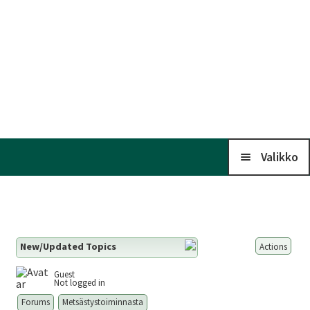
Valikko
Koti
New/Updated Topics
Actions
Kalenteri
Guest
Not logged in
Laaj
Liitto
Forums
Metsästystoiminnasta