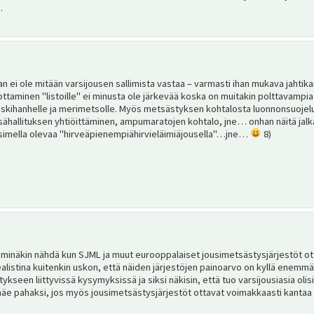
.
i ole mitään varsijousen sallimista vastaa – varmasti ihan mukava jahtik
ttaminen "listoille" ei minusta ole järkevää koska on muitakin polttavampia a
skihanhelle ja merimetsolle. Myös metsästyksen kohtalosta luonnonsuojelua
ähallituksen yhtiöittäminen, ampumaratojen kohtalo, jne… onhan näitä jalk
pasimella olevaa "hirveäpienempiähirvieläimiäjousella"…jne…
8)
 minäkin nähdä kun SJML ja muut eurooppalaiset jousimetsästysjärjestöt otta
ealistina kuitenkin uskon, että näiden järjestöjen painoarvo on kyllä enem
ykseen liittyvissä kysymyksissä ja siksi näkisin, että tuo varsijousiasia olis
e pahaksi, jos myös jousimetsästysjärjestöt ottavat voimakkaasti kantaa no