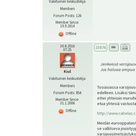
Vakituinen keskustelija
Members
Forum Posts: 126
Member Since:
19.9.2014
Offline
30.8.2016
25876
07:25
Jenkeissä varsijous
Jos haluaa ampua t
Kiul
Vakituinen keskustelija
Members
Tosiasiassa varsijous
edelleen. Lisäksi täm
Forum Posts: 854
ettei yhteisiin muroi
Member Since:
31.1.2006
etua yhtesiä vastusta
Offline
http://www.cabelas.
Meidän eurooppalaiste
se vallitseva jousityy
varsijousimetsästyksen