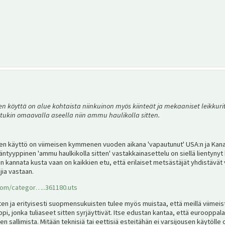
en köyttä on alue kohtaista niinkuinon myös kiinteät ja mekaaniset leikkurit.
ukin omaavalla aseella niin ammu haulikolla sitten.
en käyttö on viimeisen kymmenen vuoden aikana 'vapautunut' USA:n ja Kanad
äntyyppinen 'ammu haulkikolla sitten' vastakkainasettelu on siellä lientyn
hin kannata kusta vaan on kaikkien etu, että erilaiset metsästäjät yhdistäv
jia vastaan.
com/categor…..361180.uts
n ja erityisesti suopmensukuisten tulee myös muistaa, että meillä viimeis
ppi, jonka tuliaseet sitten syrjäyttivät. Itse edustan kantaa, että eurooppal
 sallimista. Mitään teknisiä tai eettisiä esteitähän ei varsijousen käytölle o