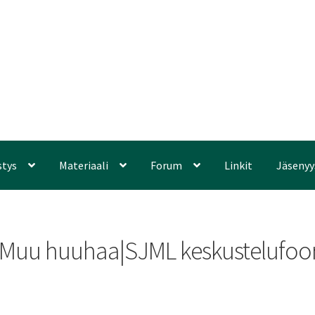
stys
Materiaali
Forum
Linkit
Jäsenyy
t?|Muu huuhaa|SJML keskustelufoor