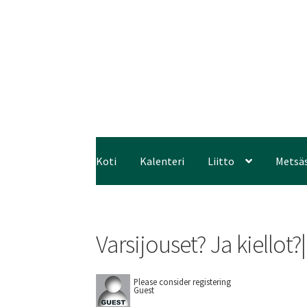
Koti
Kalenteri
Liitto
Metsä
Varsijouset? Ja kiello
Please consider registering
Guest