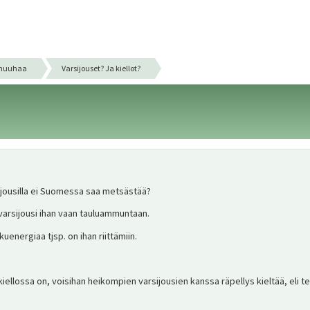
huuhaa
Varsijouset? Ja kiellot?
ijousilla ei Suomessa saa metsästää?
 varsijousi ihan vaan tauluammuntaan.
kuenergiaa tjsp. on ihan riittämiin.
kiellossa on, voisihan heikompien varsijousien kanssa räpellys kieltää, eli t