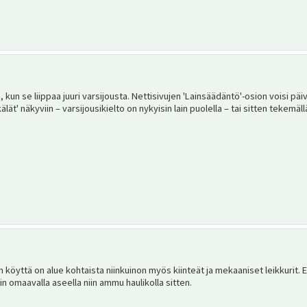
, kun se liippaa juuri varsijousta. Nettisivujen 'Lainsäädäntö'-osion voisi p
älät' näkyviin – varsijousikielto on nykyisin lain puolella – tai sitten tekemällä
köyttä on alue kohtaista niinkuinon myös kiinteät ja mekaaniset leikkurit. El
n omaavalla aseella niin ammu haulikolla sitten.