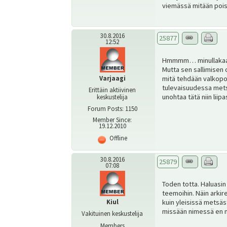
viemässä mitään pois
30.8.2016
25877
12:52
Hmmmm… minullakaan e
Mutta sen sallimisen o
Varjaagi
mitä tehdään valkopo
tulevaisuudessa mets
Erittäin aktiivinen
unohtaa tätä niin lii
keskustelija
Forum Posts: 1150
Member Since:
19.12.2010
Offline
30.8.2016
25879
07:08
Toden totta. Haluasin
teemoihin. Näin arkir
Kiul
kuin yleisissä metsäst
missään nimessä en nä
Vakituinen keskustelija
Members