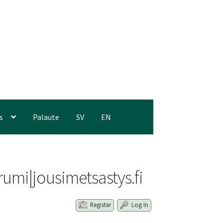
s
Palaute
SV
EN
umi|jousimetsastys.fi
Register
Log In