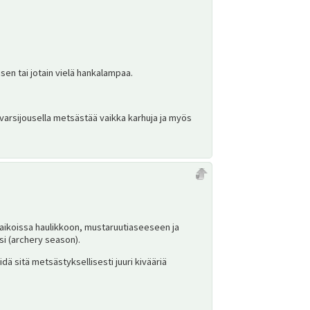
sen tai jotain vielä hankalampaa.
varsijousella metsästää vaikka karhuja ja myös
paikoissa haulikkoon, mustaruutiaseeseen ja
si (archery season).
ä sitä metsästyksellisesti juuri kivääriä