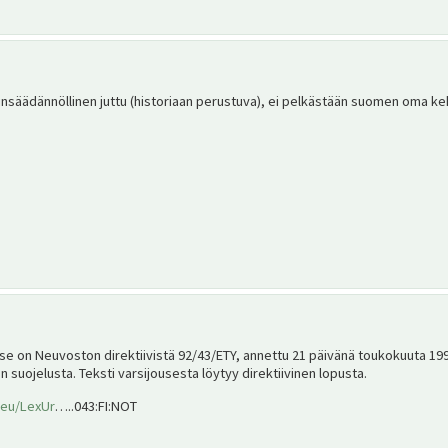
lainsäädännöllinen juttu (historiaan perustuva), ei pelkästään suomen oma kek
yse on Neuvoston direktiivistä 92/43/ETY, annettu 21 päivänä toukokuuta 1
n suojelusta. Teksti varsijousesta löytyy direktiivinen lopusta.
.eu/LexUr
…..043:FI:NOT