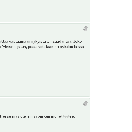
äivittää vastaamaan nykyistä lainsäädäntöä. Joko
 'yleisen' jutun, jossa viitataan eri pykäliin laissa
i ei se maa ole niin avoin kun monet luulee.