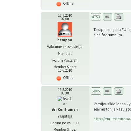
Offline
16.7.2010
4753
07:00
Taisipa olla joku EU-
alan foorumeilta.
hemppa
Vakituinen keskustelija
Members
Forum Posts: 34
Member Since:
16.6.2010
Offline
16.8.2010
5005
05:38
Varsijousikiellossa k
eläimistön ja kasvisto
Ari Kontiainen
Ylläpitäjä
http://eur-lex.europa
Forum Posts: 1116
Member Since: