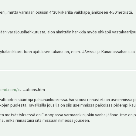
ni, mutta varmaan osuisin 4*20 kiikarilla vaikkapa jänikseen 4-50metristä.
itään varsijousihehkutusta, aion nimittäin hankkia myös ehkäpä vastakaarijou
kälänikkarit tuon ajatuksen takana on, esim. USA:ssa ja Kanadassahan saa 
riend.com/c
…..ations.htm
valtioiden sääntöjä pähkinänkuoressa. Varsijousi rinnastetaan useimmissa 
ojen puolesta. Tavallisilla jousilla on siis useimmissa paikoissa pidempi kau
en metsästyksessä on Euroopassa varmaankin jokin vanha jäänne. Itse en pid
, enkä rinnastaisi sitä missään nimessä jouseen.