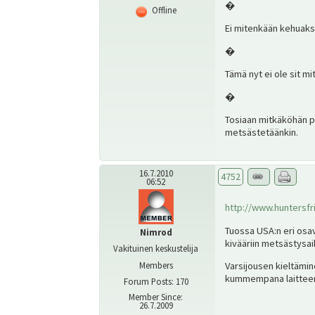
�
Offline
Ei mitenkään kehuakse
�
Tämä nyt ei ole sit m
�
Tosiaan mitkäköhän py
metsästetäänkin.
16.7.2010
4752
06:52
http://www.huntersf
Tuossa USA:n eri osa
Nimrod
kivääriin metsästysaik
Vakituinen keskustelija
Varsijousen kieltämin
Members
kummempana laitteena
Forum Posts: 170
Member Since:
26.7.2009