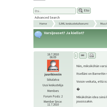
Etsi
Advanced Search
Home
SJML keskustelufoorumi
Muu 
Varsijouset? Ja kiellot?
16.7.2010
1
06:09
Niin, miksiköhän vars
Itselläni on Barnettin
juurikinniin
Siikalatva
Voisin veikata, että is
Uusi keskustelija
�
Members
Forum Posts: 2
Mikäköhän idea siinä 
jousissakin.
Member Since:
11.7.2010