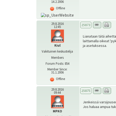
14.2.2006
Offline
29.8.2016
25873
12:45
Lianataan tätä aihetta
laittamalla oikeat 'pyk
Kiul
ja asetuksessa.
Vakituinen keskustelija
Members
Forum Posts: 854
Member Since:
31.1.2006
Offline
29.8.2016
25875
09:44
Jenkeissä varsijousen 
Jos haluaa ampua tuki
MPKO