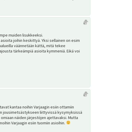
ampe muiden lisukkeeksi.
sioita joihin keskittyä. Yksi sellainen on esim
lueilla väännetään kättä, mitä tekee
ajousta tärkeämpiä asioita kymmeniä. Eikä voi
vat kantaa noihin Varjaagin esiin ottamiin
män jousimetsästykseen liittyvissä kysymyksissä
i omiaan näiden järjestöjen ajettavaksi. Mutta
ihin Varjaagin esiin tuomiin asioihin.