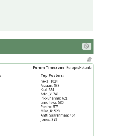
Forum Timezone:
Europe/Helsinki
:
Top Posters:
heka: 1024
Arzaan: 933
Kiul: 854
Arto_Y: 741
Pikkuhannu: 621
timo levä: 580
Piedro: 573
Mika_R: 528
Antti Saarenmaa: 464
jonex: 379