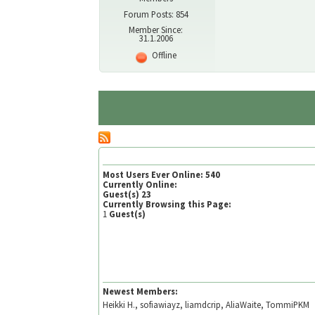
Forum Posts: 854
Member Since:
31.1.2006
Offline
Most Users Ever Online:
540
Currently Online:
Guest(s)
23
Currently Browsing this Page:
1
Guest(s)
Newest Members:
Heikki H., sofiawiayz, liamdcrip, AliaWaite, TommiPKM