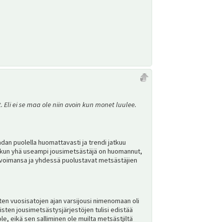
 Eli ei se maa ole niin avoin kun monet luulee.
an puolella huomattavasti ja trendi jatkuu
yt kun yhä useampi jousimetsästäjä on huomannut,
ät voimansa ja yhdessä puolustavat metsästäjien
ten vuosisatojen ajan varsijousi nimenomaan oli
aisten jousimetsästysjärjestöjen tulisi edistää
le, eikä sen salliminen ole muilta metsästjiltä