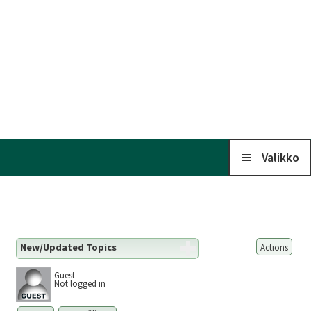
Valikko
Koti
New/Updated Topics
Actions
Kalenteri
Guest
Not logged in
Liitto