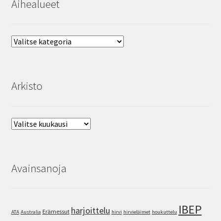
Aihealueet
Aihealueet
Arkisto
Arkisto
Avainsanoja
IBEP
harjoittelu
Erämessut
ATA
Australia
hirvi
hirvieläimet
houkuttelu