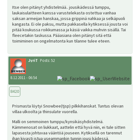
Itse olen pitänyt yhdistelmää.. jousikädessä tumppu,
laukaisulaitteen kanssa varustelekasta ostettua vanhaa
saksan armeijan hanskaa, jossa grippinä nahkaa ja selkäpuoli
kangasta. Ei ole paksu, mutta pakkasella kytiksessä jousta voi
pitää koukussa roikkumassa ja käsiä vaikka muhvin sisällä. Tai
fleecetakin taskussa. Pääasiana olen pitänyt sitä että
toimiminen on ongelmatonta kun tilanne tulee eteen.
JyriT
Posts: 52
8.12.2011 - 06:54
8420
Prismasta löytyi Snowbee(tjsp) pilkkihanskat. Tuntus olevan
villaa ulkoolta ja thinsulate vuorella.
Malli on semmoinen tumppu/kynsikäsyhdistelmä.
Kämmenosat on liukkaat, aattelin että hyvä niin, ei tule sitten
lapasesta johtuvaa vääntöä jouseen. Kytiksellä on tarennut
ihan kivasti istua useammankin tunnin jousi kädessä.