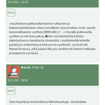
8.12.2011 - 01:38
8432
Jousikäteen pakkasella kunnon rukkanen ja
laukaisulaitekäteen ohut vuorellinen työsormikas esim. wurtin
keinonahkainen synthex (0899 400 17…). Kovalla pakkasella
synthex ei ole liian paksu,�niin voit lämmittää kättäsi
takintaskussa hansikasta riisumatta. Leudoimmilla keleillä
pärjää jos molemmissa käsissä on synthexit. Ja eivät ole
hinnan kiroissa, eikä pääse itku jos unohtuvat kannon nokkaan
ja kaupasta saa lisää…..
Nanuk
Posts: 56
8.12.2011 - 08:50
8439
Olen käyttänyt erimerkkisiä hiihtohanskoja. Jousikäden