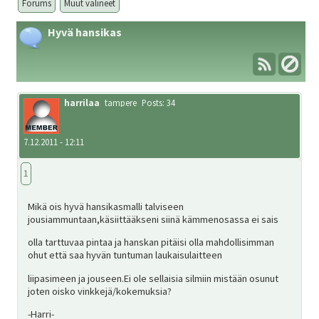
Forums
Muut välineet
Hyvä hansikas
Metsästys
Materiaali
harrilaa
tampere
Posts: 34
Forum
7.12.2011 - 12:11
1
Linkit
Mikä ois hyvä hansikasmalli talviseen
jousiammuntaan,käsiittääkseni siinä kämmenosassa ei sais
Jäsenyys
olla tarttuvaa pintaa ja hanskan pitäisi olla mahdollisimman
ohut että saa hyvän tuntuman laukaisulaitteen
liipasimeen ja jouseen.Ei ole sellaisia silmiin mistään osunut
Palaute
joten oisko vinkkejä/kokemuksia?
-Harri-