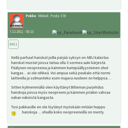
SV
Pekko
Mikkeli
Posts: 378
EN
7.12.2011 - 03:13
8411
Itellä parhaat hanskat joilla pärjää syksyn on ABU kalastus
hanskat mustat joissa taitaa olla 3 sormea auki kärjestä.
Päälynen neopreenia ja kämmen kumipäällyysteinen ohut
kangas…ei ole nihkeä. Voi ampua sekä peukalo että normi
laitteella ja solmunteko esim majava nuoleen on helppoa…
Sitten kylmemmällä olen käyttänyt Bilteman purjehdus
hanskoja joissa myös neopreeni ja kämmen jotakin vahvaa
nahan näköistä kangasta.
Tosi pakkasille en ole löytänyt myöskään mitään huippu
hanskoja… ohuilla koko neopreeneillä on menty.