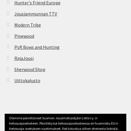
Hunter's Friend Europe
Jousiammunnan TTV
Modern Tribe
Pinewood
PsR Bows and Hunting
RajaJousi
Sherwood Shop
Uittokalusto
© jousimetsastys.fi 2026
Olemme päivittäneet Suomen Jousimetsästjäin Liitto r.y.:n
Tehty Storefront -teemalla
.
tietosuojaselosteen. Päivitetyssä tietosuojaselosteessa on huomioitu EU:n
tietosuoja-asetuksen vaatimukset. Voit tutustua siihen oheisesta linkistä: