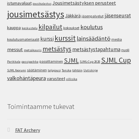
Jousimetsästyksen perusteet
istumavaljaat
jousikalastus
jousimetsästys
jäsenseurat
Jäkkärä
jäsenpalvelut
kilpailut
koulutus
kauppa
kokoukset
keskustelu
kurssit
lainsäädäntö
kurssi
koulutusmateriaalit
media
metsästys
metsästystapahtuma
messut
nuoli
metsäkauris
SJML Cup
SJML
passittaminen
Parikkala
passipaikka
SJML-Cup 2020
säätäminen
SJML foorumi
taljajousi
Tanska
tähtäin
Uutiskirje
valkohäntäpeura
varusteet
villisika
Toimintaamme tukevat
FAT Archery