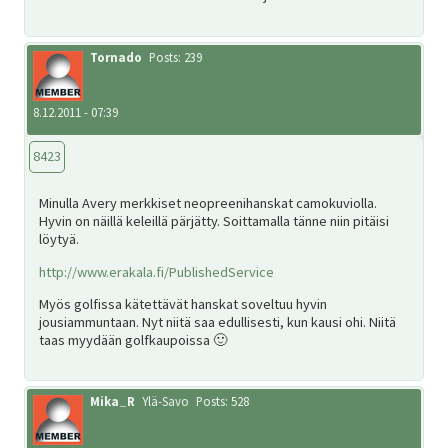
Tornado
Posts: 239
8.12.2011 - 07:39
8423
Minulla Avery merkkiset neopreenihanskat camokuviolla.
Hyvin on näillä keleillä pärjätty. Soittamalla tänne niin pitäisi
löytyä.
http://www.erakala.fi/PublishedService
Myös golfissa kätettävät hanskat soveltuu hyvin
jousiammuntaan. Nyt niitä saa edullisesti, kun kausi ohi. Niitä
taas myydään golfkaupoissa 🙂
Mika_R
Ylä-Savo
Posts: 528