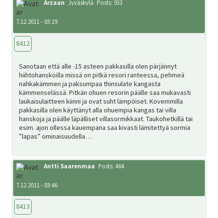
Arzaan
Jyväskylä
Posts: 933
7.12.2011 - 03:19
8412
Sanotaan että alle -15 asteen pakkasilla olen pärjännyt
hiihtohanskoilla missä on pitkä resori ranteessa, pehmeä
nahkakämmen ja paksumpaa thinsulate kangasta
kämmenselässä. Pitkän ohuen resorin päälle saa mukavasti
laukaisulaitteen kiinni ja ovat suht lämpöiset. Kovemmilla
pakkasilla olen käyttänyt alla ohuempia kangas tai villa
hanskoja ja päälle läpälliset villasormikkaat. Taukohetkillä tai
esim. ajon ollessa kauempana saa kivasti lämitettyä sormia
”lapas” ominaisuudella…
Antti Saarenmaa
Posts: 464
7.12.2011 - 03:46
8413