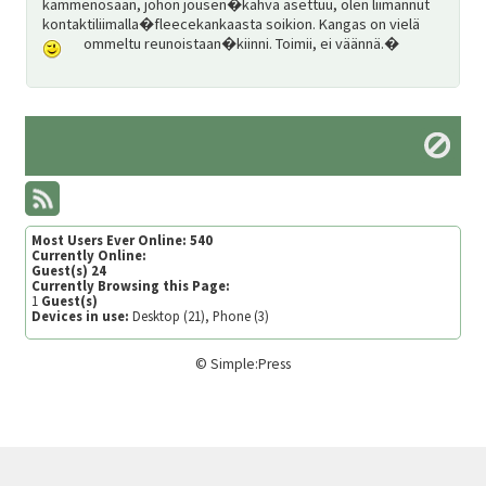
kämmenosaan, johon jousen�kahva asettuu, olen liimannut
kontaktiliimalla�fleecekankaasta soikion. Kangas on vielä
ommeltu reunoistaan�kiinni. Toimii, ei väännä.
�
Most Users Ever Online:
540
Currently Online:
Guest(s)
24
Currently Browsing this Page:
1
Guest(s)
Devices in use:
Desktop (21), Phone (3)
©
Simple:Press