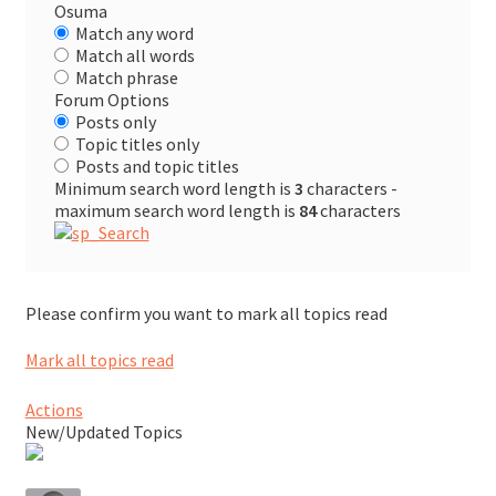
Osuma
SV
Match any word
Match all words
Match phrase
Forum Options
EN
Posts only
Topic titles only
Posts and topic titles
Minimum search word length is
3
characters -
maximum search word length is
84
characters
Please confirm you want to mark all topics read
Mark all topics read
Actions
New/Updated Topics