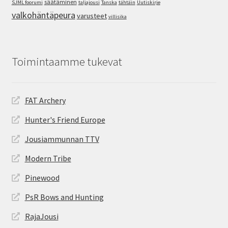
säätäminen
SJML foorumi
taljajousi
Tanska
tähtäin
Uutiskirje
valkohäntäpeura
varusteet
villisika
Toimintaamme tukevat
FAT Archery
Hunter's Friend Europe
Jousiammunnan TTV
Modern Tribe
Pinewood
PsR Bows and Hunting
RajaJousi