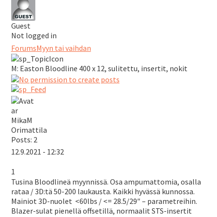
Guest
Not logged in
Forums
Myyn tai vaihdan
M: Easton Bloodline 400 x 12, sulitettu, insertit, nokit
MikaM
Orimattila
Posts: 2
12.9.2021 - 12:32
1
Tusina Bloodlineä myynnissä. Osa ampumattomia, osalla
rataa / 3D:tä 50-200 laukausta. Kaikki hyvässä kunnossa.
Mainiot 3D-nuolet <60lbs / <= 28.5/29″ – parametreihin.
Blazer-sulat pienellä offsetillä, normaalit STS-insertit