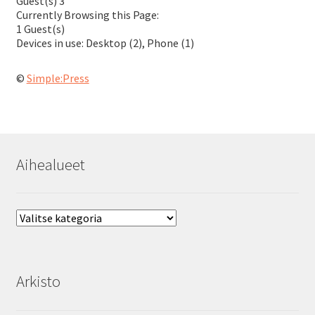
Guest(s)
3
Currently Browsing this Page:
1
Guest(s)
Devices in use:
Desktop (2), Phone (1)
©
Simple:Press
Aihealueet
Aihealueet
Arkisto