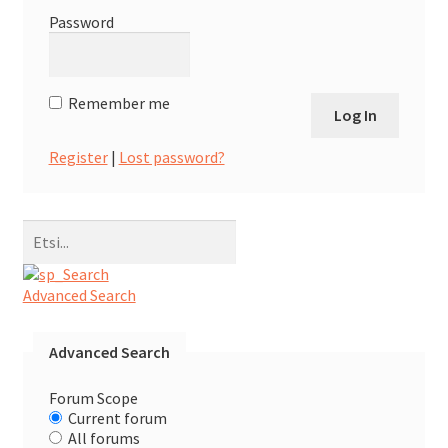
ale
Password
taso
Laaj
Metsästys
vali
ale
Remember me
taso
Laaj
Materiaali
vali
ale
Register
|
Lost password?
taso
Laaj
Forum
vali
ale
taso
Linkit
vali
Advanced Search
Laaj
Jäsenyys
ale
Advanced Search
taso
Forum Scope
Palaute
vali
Current forum
All forums