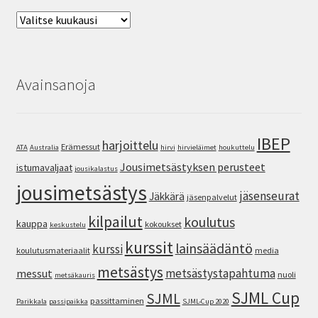
Arkisto
Avainsanoja
IBEP
harjoittelu
Erämessut
ATA
Australia
hirvi
hirvieläimet
houkuttelu
Jousimetsästyksen perusteet
istumavaljaat
jousikalastus
jousimetsästys
jäsenseurat
Jäkkärä
jäsenpalvelut
kilpailut
koulutus
kauppa
kokoukset
keskustelu
kurssit
lainsäädäntö
kurssi
koulutusmateriaalit
media
metsästys
metsästystapahtuma
messut
nuoli
metsäkauris
SJML Cup
SJML
passittaminen
Parikkala
passipaikka
SJML-Cup 2020