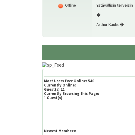
Ystävällisin terveisin
Offline
�
Arthur Kauko�
Most Users Ever Online:
540
Currently Online:
Guest(s)
21
Currently Browsing this Page:
1
Guest(s)
Newest Members: