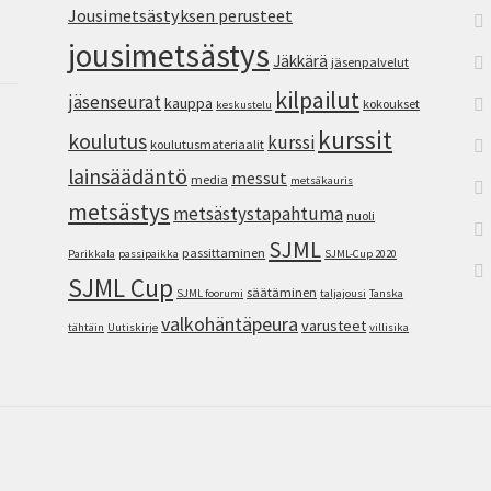
Jousimetsästyksen perusteet
jousimetsästys
Jäkkärä
jäsenpalvelut
kilpailut
jäsenseurat
kauppa
kokoukset
keskustelu
kurssit
koulutus
kurssi
koulutusmateriaalit
lainsäädäntö
messut
media
metsäkauris
metsästys
metsästystapahtuma
nuoli
SJML
passittaminen
Parikkala
passipaikka
SJML-Cup 2020
SJML Cup
säätäminen
SJML foorumi
taljajousi
Tanska
valkohäntäpeura
varusteet
tähtäin
Uutiskirje
villisika