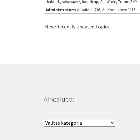
Heikki H., sofiawiayz, liamdcrip, AliaWaite, TommiPKM
Administrators:
ylläpitäjä: 236, Ari Kontiainen: 1116
Aihealueet
Aihealueet