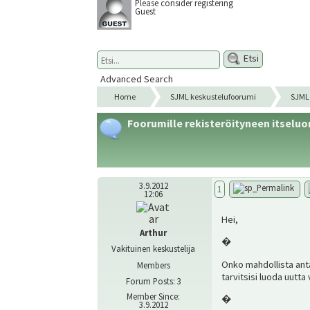
Please consider registering
Guest
Etsi
Advanced Search
Home
SJML keskustelufoorumi
SJML 
Foorumille rekisteröityneen itsel
3.9.2012
1
12:06
Hei,
Arthur
�
Vakituinen keskustelija
Onko mahdollista anta
Members
tarvitsisi luoda uutta
Forum Posts: 3
Member Since:
�
3.9.2012