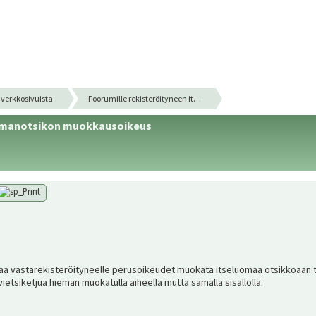
verkkosivuista
Foorumille rekisteröityneen it…
uomanotsikon muokkausoikeus
a vastarekisteröityneelle perusoikeudet muokata itseluomaa otsikkoaan tai
 vietsiketjua hieman muokatulla aiheella mutta samalla sisällöllä.