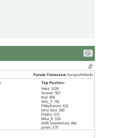
Forum Timezone:
Europe/Helsinki
:
Top Posters:
heka: 1024
Arzaan: 933
Kiul: 854
Arto_Y: 741
Pikkuhannu: 621
timo levä: 580
Piedro: 573
Mika_R: 528
Antti Saarenmaa: 464
jonex: 379