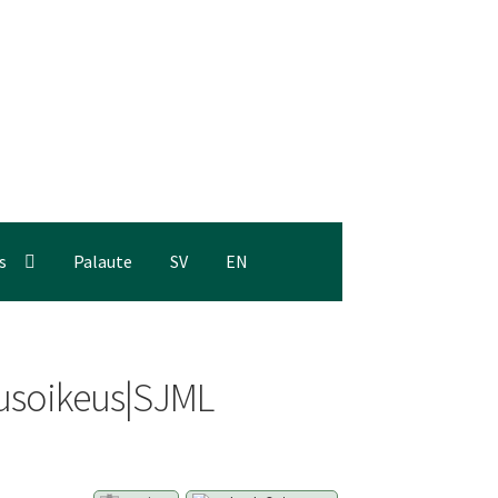
s
Palaute
SV
EN
ausoikeus|SJML