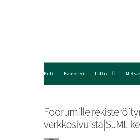
Koti
Kalenteri
Liitto
Metsä
Foorumille rekisteröi
verkkosivuista|SJML ke