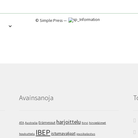
©
Simple:Press
—
Avainsanoja
T
harjoittelu
Erämessut
ATA
Australia
hirvi
hirvieläimet
IBEP
istumavaljaat
houkuttelu
jousikalastus