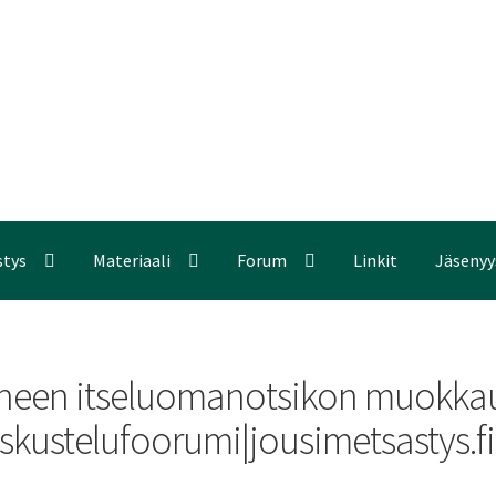
stys
Materiaali
Forum
Linkit
Jäsenyy
tyneen itseluomanotsikon muokk
skustelufoorumi|jousimetsastys.fi