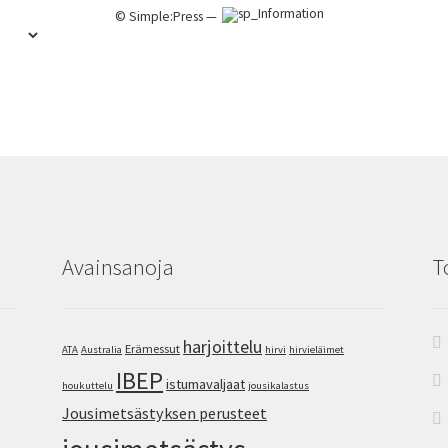
©
Simple:Press
—
Avainsanoja
T
harjoittelu
Erämessut
ATA
Australia
hirvi
hirvieläimet
IBEP
istumavaljaat
houkuttelu
jousikalastus
Jousimetsästyksen perusteet