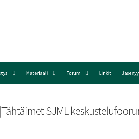
stys
Materiaali
Forum
Linkit
Jäsenyy
|Tähtäimet|SJML keskustelufoorum