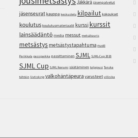
jousimetsästys
Jäkkärä
jäsenpalvelut
kilpailut
jäsenseurat
kauppa
kokoukset
keskustelu
kurssit
koulutus
kurssi
koulutusmateriaalit
lainsäädäntö
messut
media
metsäkauris
metsästys
metsästystapahtuma
nuoli
SJML
passittaminen
Parikkala
passipaikka
SJML-Cup 2020
SJML Cup
säätäminen
SJML foorumi
taljajousi
Tanska
valkohäntäpeura
varusteet
tähtäin
Uutiskirje
villisika