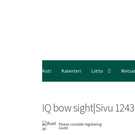
Koti
Kalenteri
Liitto
Metsä
IQ bow sight|Sivu 1243
Please consider registering
Guest