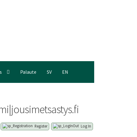
s
Palaute
SV
EN
i|jousimetsastys.fi
Register
Log In