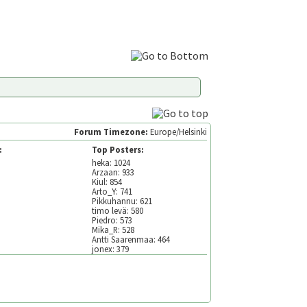
Forum Timezone:
Europe/Helsinki
:
Top Posters:
heka: 1024
Arzaan: 933
Kiul: 854
Arto_Y: 741
Pikkuhannu: 621
timo levä: 580
Piedro: 573
Mika_R: 528
Antti Saarenmaa: 464
jonex: 379