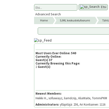
Etsi
Advanced Search
Home
SJML keskustelufoorumi
Täht
Most Users Ever Online:
540
Currently Online:
Guest(s)
37
Currently Browsing this Page:
1
Guest(s)
Newest Members:
Heikki H., sofiawiayz, liamdcrip, AliaWaite, TommiPKM
Administrators:
ylläpitäjä: 236, Ari Kontiainen: 1116