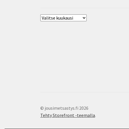
Arkisto
© jousimetsastys.fi 2026
Tehty Storefront -teemalla
.