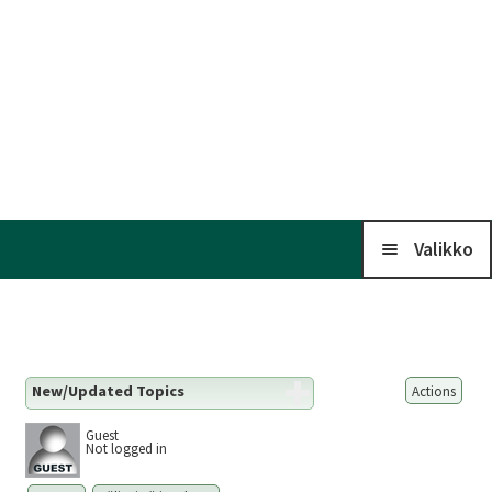
Valikko
Koti
New/Updated Topics
Actions
Kalenteri
Guest
Not logged in
Laaj
Liitto