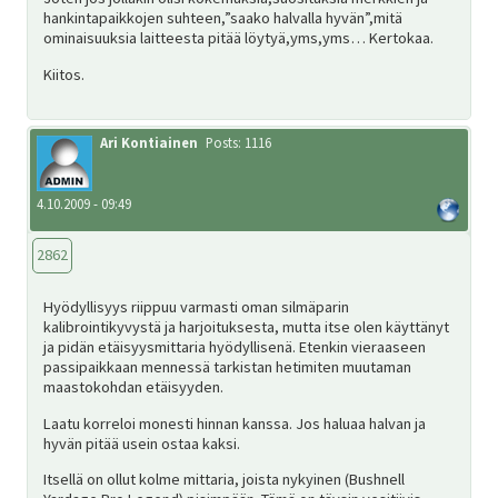
hankintapaikkojen suhteen,”saako halvalla hyvän”,mitä
SV
ominaisuuksia laitteesta pitää löytyä,yms,yms… Kertokaa.
Kiitos.
EN
Ari Kontiainen
Posts: 1116
4.10.2009 - 09:49
2862
Hyödyllisyys riippuu varmasti oman silmäparin
kalibrointikyvystä ja harjoituksesta, mutta itse olen käyttänyt
ja pidän etäisyysmittaria hyödyllisenä. Etenkin vieraaseen
passipaikkaan mennessä tarkistan hetimiten muutaman
maastokohdan etäisyyden.
Laatu korreloi monesti hinnan kanssa. Jos haluaa halvan ja
hyvän pitää usein ostaa kaksi.
Itsellä on ollut kolme mittaria, joista nykyinen (Bushnell