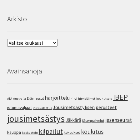
Arkisto
Arkisto
Avainsanoja
IBEP
harjoittelu
Erämessut
ATA
Australia
hirvi
hirvieläimet
houkuttelu
Jousimetsästyksen perusteet
istumavaljaat
jousikalastus
jousimetsästys
jäsenseurat
Jäkkärä
jäsenpalvelut
kilpailut
koulutus
kauppa
kokoukset
keskustelu