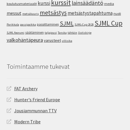
kurssit
lainsäädäntö
kurssi
koulutusmateriaalit
media
metsästys
metsästystapahtuma
messut
nuoli
metsäkauris
SJML Cup
SJML
passittaminen
Parikkala
passipaikka
SJML-Cup 2020
säätäminen
SJML foorumi
taljajousi
Tanska
tähtäin
Uutiskirje
valkohäntäpeura
varusteet
villisika
Toimintaamme tukevat
FAT Archery
Hunter's Friend Europe
Jousiammunnan TTV
Modern Tribe