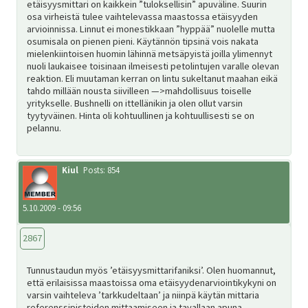
etäisyysmittari on kaikkein ”tuloksellisin” apuväline. Suurin
osa virheistä tulee vaihtelevassa maastossa etäisyyden
arvioinnissa. Linnut ei monestikkaan ”hyppää” nuolelle mutta
osumisala on pienen pieni. Käytännön tipsinä vois nakata
mielenkiintoisen huomin lähinnä metsäpyistä joilla ylimennyt
nuoli laukaisee toisinaan ilmeisesti petolintujen varalle olevan
reaktion. Eli muutaman kerran on lintu sukeltanut maahan eikä
tahdo millään nousta siivilleen —>mahdollisuus toiselle
yritykselle. Bushnelli on ittellänikin ja olen ollut varsin
tyytyväinen. Hinta oli kohtuullinen ja kohtuullisesti se on
pelannu.
Kiul
Posts: 854
5.10.2009 - 09:56
2867
Tunnustaudun myös ’etäisyysmittarifaniksi’. Olen huomannut,
että erilaisissa maastoissa oma etäisyydenarviointikykyni on
varsin vaihteleva ’tarkkudeltaan’ ja niinpä käytän mittaria
referenssipisteiden mittaamiseen ja tavallaan apuna