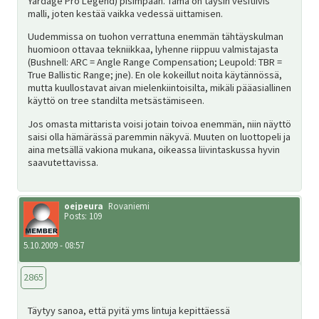
Yardage Pro Legend) pisimpään. Tämä on täysin vesitiivis
malli, joten kestää vaikka vedessä uittamisen.
Uudemmissa on tuohon verrattuna enemmän tähtäyskulman
huomioon ottavaa tekniikkaa, lyhenne riippuu valmistajasta
(Bushnell: ARC = Angle Range Compensation; Leupold: TBR =
True Ballistic Range; jne). En ole kokeillut noita käytännössä,
mutta kuullostavat aivan mielenkiintoisilta, mikäli pääasiallinen
käyttö on tree standilta metsästämiseen.
Jos omasta mittarista voisi jotain toivoa enemmän, niin näyttö
saisi olla hämärässä paremmin näkyvä. Muuten on luottopeli ja
aina metsällä vakiona mukana, oikeassa liivintaskussa hyvin
saavutettavissa.
oejpeura
Rovaniemi
Posts: 109
5.10.2009 - 08:57
2865
Täytyy sanoa, että pyitä yms lintuja kepittäessä