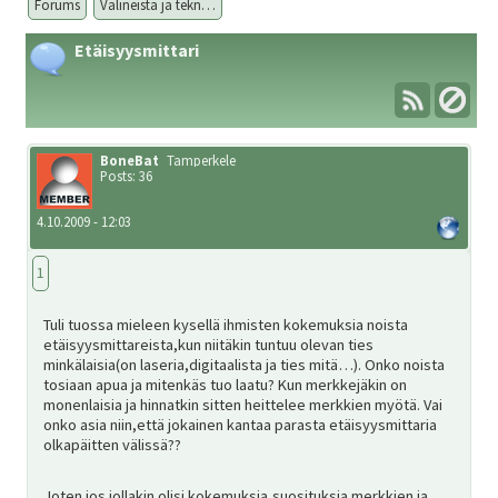
ale
Forums
Välineistä ja tekn…
taso
Laaj
Etäisyysmittari
Metsästys
vali
ale
taso
Laaj
Materiaali
vali
ale
BoneBat
Tamperkele
Posts: 36
taso
Laaj
Forum
4.10.2009 - 12:03
vali
ale
taso
1
Linkit
vali
Tuli tuossa mieleen kysellä ihmisten kokemuksia noista
etäisyysmittareista,kun niitäkin tuntuu olevan ties
Laaj
minkälaisia(on laseria,digitaalista ja ties mitä…). Onko noista
Jäsenyys
tosiaan apua ja mitenkäs tuo laatu? Kun merkkejäkin on
ale
monenlaisia ja hinnatkin sitten heittelee merkkien myötä. Vai
onko asia niin,että jokainen kantaa parasta etäisyysmittaria
taso
Palaute
olkapäitten välissä??
vali
Joten jos jollakin olisi kokemuksia,suosituksia merkkien ja