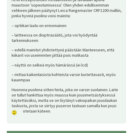
maastoon ’sopeutumisessa’. Olen yhden edullisemman
vehkeen jälkeen päätynyt Leica Rangemaster CRF1200 malliin,
jonka hyvinä puolina voisi mainita:
– optiikan laatu on erinomainen
– laitteessa on dioptriasäätö, jota voi hyödyntää
tarkennukseen
– edellä mainitut yhdistettynä päästään tilanteeseen, että
kiikarit voi useimmiten jättää pois matkasta
– näyttö on selkeä myös hämärässä (ei lcd)
– mittaa kaikenlaisista kohteista varsin luotettavasti, myös
kauempaa
Huonona puolena sitten hinta, joka on varsin suolainen. Laite
on tullut hankittua myös muussa kuin jousimetsästyksessä
käytettäväksi, mutta se on löytänyt vakiopaikan jousilaukun
taskusta, josta se siirtyy puseron taskuun samalla kun jousi
otetaan käteen.