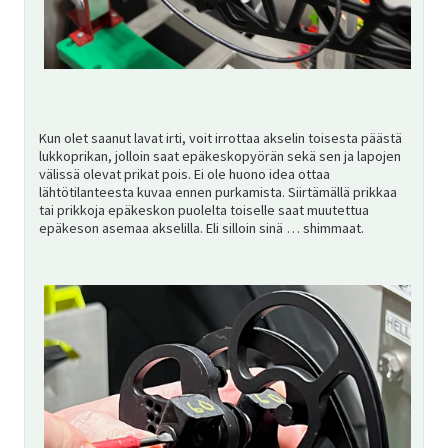
Kun olet saanut lavat irti, voit irrottaa akselin toisesta päästä
lukkoprikan, jolloin saat epäkeskopyörän sekä sen ja lapojen
välissä olevat prikat pois. Ei ole huono idea ottaa
lähtötilanteesta kuvaa ennen purkamista. Siirtämällä prikkaa
tai prikkoja epäkeskon puolelta toiselle saat muutettua
epäkeson asemaa akselilla. Eli silloin sinä … shimmaat.