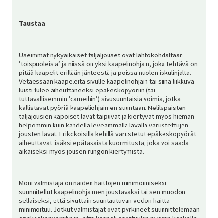
SV
Taustaa
EN
Useimmat nykyaikaiset taljaljouset ovat lähtökohdaltaan
’toispuoleisia’ ja niissä on yksi kaapelinohjain, joka tehtävä on
pitää kaapelit erillään jänteestä ja poissa nuolen iskulinjalta.
Vetäessään kaapeleita sivulle kaapelinohjain tai siinä liikkuva
luisti tulee aiheuttaneeksi epäkeskopyöriin (tai
tuttavallisemmin ’cameihin’) sivusuuntaisia voimia, jotka
kallistavat pyöriä kaapeliohjaimen suuntaan. Nelilapaisten
taljajousien kapoiset lavat taipuvat ja kiertyvät myös hieman
helpommin kuin kahdella leveämmällä lavalla varustettujen
jousten lavat. Erikokoisilla kehillä varustetut epäkeskopyörät
aiheuttavat lisäksi epätasaista kuormitusta, joka voi saada
aikaiseksi myös jousen rungon kiertymistä.
Moni valmistaja on näiden haittojen minimoimiseksi
suunnitellut kaapelinohjaimen joustavaksi tai sen muodon
sellaiseksi, että sivuttain suuntautuvan vedon haitta
minimoituu. Jotkut valmistajat ovat pyrkineet suunnittelemaan
epäkeskopyörät niin, että kaapeli asettuukin pyörän keskelle