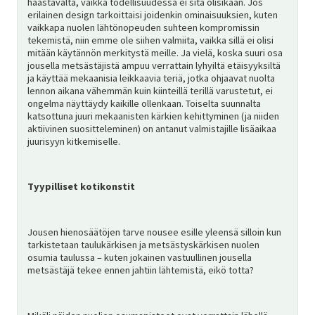
haastavalta, vaikka todellisuudessa ei sitä olisikaan. Jos
erilainen design tarkoittaisi joidenkin ominaisuuksien, kuten
vaikkapa nuolen lähtönopeuden suhteen kompromissin
tekemistä, niin emme ole siihen valmiita, vaikka sillä ei olisi
mitään käytännön merkitystä meille. Ja vielä, koska suuri osa
jousella metsästäjistä ampuu verrattain lyhyiltä etäisyyksiltä
ja käyttää mekaanisia leikkaavia teriä, jotka ohjaavat nuolta
lennon aikana vähemmän kuin kiinteillä terillä varustetut, ei
ongelma näyttäydy kaikille ollenkaan. Toiselta suunnalta
katsottuna juuri mekaanisten kärkien kehittyminen (ja niiden
aktiivinen suositteleminen) on antanut valmistajille lisäaikaa
juurisyyn kitkemiselle.
Tyypilliset kotikonstit
Jousen hienosäätöjen tarve nousee esille yleensä silloin kun
tarkistetaan taulukärkisen ja metsästyskärkisen nuolen
osumia taulussa – kuten jokainen vastuullinen jousella
metsästäjä tekee ennen jahtiin lähtemistä, eikö totta?