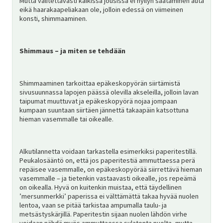
Mutta valitettavasti kaikissa jousissa ei hyllyn säätäminen auta
eikä haarakaapeliakaan ole, jolloin edessä on viimeinen
konsti, shimmaaminen.
Shimmaus – ja miten se tehdään
Shimmaaminen tarkoittaa epäkeskopyörän siirtämistä
sivusuunnassa lapojen päässä olevilla akseleilla, jolloin lavan
taipumat muuttuvat ja epäkeskopyörä nojaa jompaan
kumpaan suuntaan siirtäen jännettä takaapäin katsottuna
hieman vasemmalle tai oikealle.
Alkutilannetta voidaan tarkastella esimerkiksi paperitestillä.
Peukalosääntö on, että jos paperitestiä ammuttaessa perä
repäisee vasemmalle, on epäkeskopyörää siirrettävä hieman
vasemmalle – ja tietenkin vastaavasti oikealle, jos repeämä
on oikealla. Hyvä on kuitenkin muistaa, että täydellinen
’mersunmerkki’ paperissa ei välttämättä takaa hyvää nuolen
lentoa, vaan se pitää tarkistaa ampumalla taulu- ja
metsästyskärjillä. Paperitestin sijaan nuolen lähdön virhe
voidaan nähdä myös ammuttaessa sulatonta nuolta, mutta