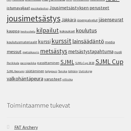
Jousimetsästyksen perusteet
istumavaljaat
jousikalastus
jousimetsästys
jäsenseurat
Jäkkärä
jäsenpalvelut
kilpailut
koulutus
kauppa
kokoukset
keskustelu
kurssit
lainsäädäntö
kurssi
koulutusmateriaalit
media
metsästys
metsästystapahtuma
messut
nuoli
metsäkauris
SJML Cup
SJML
passittaminen
Parikkala
passipaikka
SJML-Cup 2020
säätäminen
SJML foorumi
taljajousi
Tanska
tähtäin
Uutiskirje
valkohäntäpeura
varusteet
villisika
Toimintaamme tukevat
FAT Archery