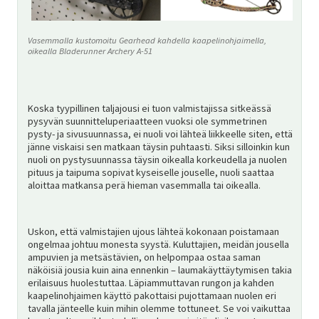
Vasemmalla kustomoitu Gearhead kahdella kaapelinohjaimella,
oikealla Bladerunner Archery A-51
Koska tyypillinen taljajousi ei tuon valmistajissa sitkeässä
pysyvän suunnitteluperiaatteen vuoksi ole symmetrinen
pysty- ja sivusuunnassa, ei nuoli voi lähteä liikkeelle siten, että
jänne viskaisi sen matkaan täysin puhtaasti. Siksi silloinkin kun
nuoli on pystysuunnassa täysin oikealla korkeudella ja nuolen
pituus ja taipuma sopivat kyseiselle jouselle, nuoli saattaa
aloittaa matkansa perä hieman vasemmalla tai oikealla.
Uskon, että valmistajien ujous lähteä kokonaan poistamaan
ongelmaa johtuu monesta syystä. Kuluttajien, meidän jousella
ampuvien ja metsästävien, on helpompaa ostaa saman
näköisiä jousia kuin aina ennenkin – laumakäyttäytymisen takia
erilaisuus huolestuttaa. Läpiammuttavan rungon ja kahden
kaapelinohjaimen käyttö pakottaisi pujottamaan nuolen eri
tavalla jänteelle kuin mihin olemme tottuneet. Se voi vaikuttaa