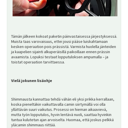
Tämän jälkeen kokoat paketin päinvastaisessa järjestyksessä.
Muista taas varovaisuus, ettei jousi pääse luiskahtamaan
kesken operaation pois prässistä. Varmista huolella jänteiden
ja kaapelien sijainti alkuperäisillä paikoillaan ennen prässin
avaamista. Lopuksi testaat lopputuloksen ampumalla – ja
toistat operaation tarvittaessa.
Vielä jokunen lisäohje
Shimmausta kannattaa tehdä vähän eli yksi prikka kerrallaan,
koska pieneltäkin vaikuttavalla camin siirtymällä voi olla
yllättävän suuri vaikutus. Prosessi on hieman aikaavievä,
mutta työn lopputulos, hyvin lentävä nuoli, saattaa hyvinkin
tuntua kulutetun ajan arvoiselta. Huomaa, että joskus pelkkä
yläcamin shimmaus riittää.