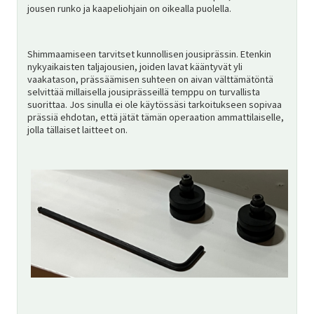
jousen runko ja kaapeliohjain on oikealla puolella.
Shimmaamiseen tarvitset kunnollisen jousiprässin. Etenkin
nykyaikaisten taljajousien, joiden lavat kääntyvät yli
vaakatason, prässäämisen suhteen on aivan välttämätöntä
selvittää millaisella jousiprässeillä temppu on turvallista
suorittaa. Jos sinulla ei ole käytössäsi tarkoitukseen sopivaa
prässiä ehdotan, että jätät tämän operaation ammattilaiselle,
jolla tällaiset laitteet on.