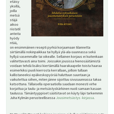
etäisy
yksillä,
joilla
metsä
stäjä
aikoo
riistatil
anteita
hyödy
ntää,
on ensimmäinen resepti pyrkiä korjaamaan tilannetta
siirtämällä nokinpaikkaa tai hyllyä ylä-ala-suunnassa sekä
hyllyä vasemmalle tai oikealle. Sellainen korjaus ei kuitenkaan
valitettavasti aina toimi. Joissakin jousissa hienosäätämistä
voidaan tehdä lisäksi kiertämällä haarakaapelin toista haaraa
esimerkiksi puoli kierrosta kerrallaan, jolloin tullaan
kallistaneeksi epäkeskopyörää haluttuun suuntaan ja
vaikutettua siihen, miten jänne sijoittuu sivusuunnassa takaa
katsottuna. Tällaisella operaatiolla saadaan monesti virhe
korjattua ja taulu- ja metsästyskärkinen nuoli samaan kasaan
taulussa. Tämäntyyppiset säätötavat on käyty läpi tarkemmin
Juha Kylmän perusteellisessa
Jousimetsästys -kirjassa
.