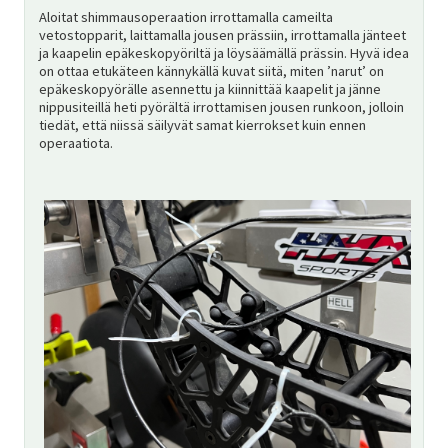
Aloitat shimmausoperaation irrottamalla cameilta
vetostopparit, laittamalla jousen prässiin, irrottamalla jänteet
ja kaapelin epäkeskopyöriltä ja löysäämällä prässin. Hyvä idea
on ottaa etukäteen kännykällä kuvat siitä, miten ’narut’ on
epäkeskopyörälle asennettu ja kiinnittää kaapelit ja jänne
nippusiteillä heti pyörältä irrottamisen jousen runkoon, jolloin
tiedät, että niissä säilyvät samat kierrokset kuin ennen
operaatiota.