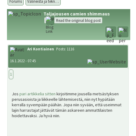
Forums
Välineistä ja tekn…
Taljajousen camien shimmaus
Metsästys
Read the original blog post
Materiaali
Ari Kontiainen
Posts: 1116
Forum
16.1.2022 - 07:45
1
Linkit
Jos
pari artikkelia sitten
kirjoitimme jousella metsästyksen
perusasioista ja liikkeelle lähtemisestä, niin nyt hypätään
Jäsenyys
kerralla syvempään päähän. Jopa niin syvään, että useimmat
lajin harrastajat jättävät tämän askareen ammattilaisten
hoidettavaksi. Ja hyvä niin.
Palaute