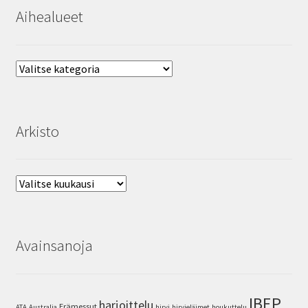
Aihealueet
Aihealueet
Arkisto
Arkisto
Avainsanoja
IBEP
harjoittelu
Erämessut
ATA
Australia
hirvi
hirvieläimet
houkuttelu