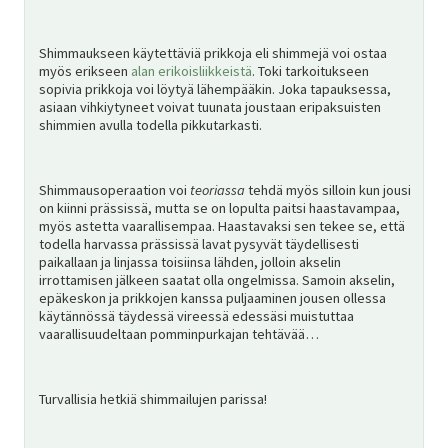
Shimmaukseen käytettäviä prikkoja eli shimmejä voi ostaa
myös erikseen
alan erikoisliikkeistä
. Toki tarkoitukseen
sopivia prikkoja voi löytyä lähempääkin. Joka tapauksessa,
asiaan vihkiytyneet voivat tuunata joustaan eripaksuisten
shimmien avulla todella pikkutarkasti.
Shimmausoperaation voi
teoriassa
tehdä myös silloin kun jousi
on kiinni prässissä, mutta se on lopulta paitsi haastavampaa,
myös astetta vaarallisempaa. Haastavaksi sen tekee se, että
todella harvassa prässissä lavat pysyvät täydellisesti
paikallaan ja linjassa toisiinsa lähden, jolloin akselin
irrottamisen jälkeen saatat olla ongelmissa. Samoin akselin,
epäkeskon ja prikkojen kanssa puljaaminen jousen ollessa
käytännössä täydessä vireessä edessäsi muistuttaa
vaarallisuudeltaan pomminpurkajan tehtävää…
Turvallisia hetkiä shimmailujen parissa!