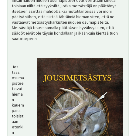
Mikäli näiden nuolien osumapisteet ovat verrattain lähellä
toisiaan niiltä etäisyyksiltä, jotka metsästäjä on päättänyt
itselleen asettaa mahdollisiksi riistatilanteissa voi moni
päätyä siihen, että siirtää tähtäimiä hieman siten, että ne
vastaavat metsästyskärkisten nuolien osumapisteitä.
Metsästäjä tekee samalla päätöksen hyväksyä sen, että
säädöt eivät ole täysin kohdallaan ja ikäänkuin kiertää tuon
säätötarpeen.
Jos
taas
osuma
pistee
t ovat
hiema
n
kauem
pana
toisist
aan
etenki
n