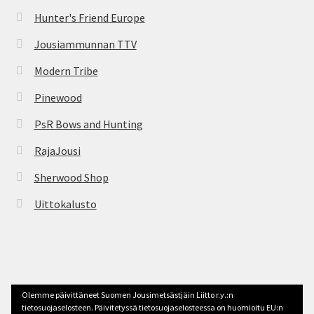
Hunter's Friend Europe
Jousiammunnan TTV
Modern Tribe
Pinewood
PsR Bows and Hunting
RajaJousi
Sherwood Shop
Uittokalusto
© jousimetsastys.fi 2026
Olemme päivittäneet Suomen Jousimetsästjäin Liitto r.y.:n
Tehty Storefront -teemalla
.
tietosuojaselosteen. Päivitetyssä tietosuojaselosteessa on huomioitu EU:n