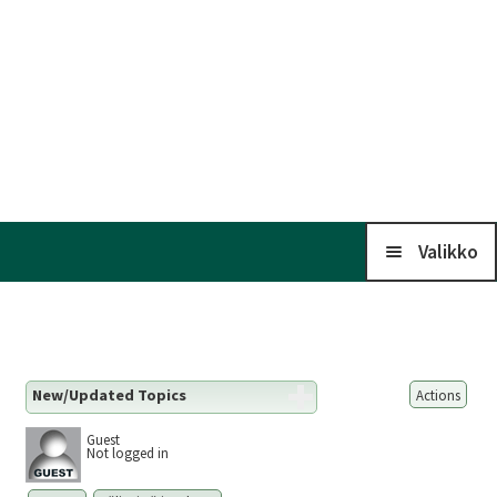
Valikko
Koti
New/Updated Topics
Actions
Kalenteri
Guest
Not logged in
Liitto