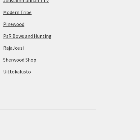
Jousiammunnan TTV
Modern Tribe
Pinewood
PsR Bows and Hunting
RajaJousi
Sherwood Shop
Uittokalusto