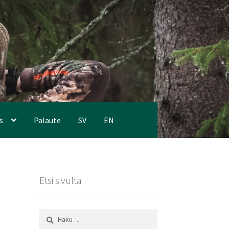
s
Palaute
SV
EN
Etsi sivulta
Haku: