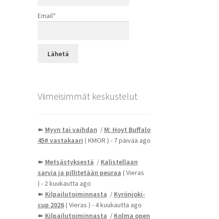
Email*
Viimeisimmät keskustelut
➽
Myyn tai vaihdan
/
M: Hoyt Buffalo
45# vastakaari
( KMOR )
- 7 päivää ago
➽
Metsästyksestä
/
Kalistellaan
sarvia ja pillitetään peuraa
( Vieras
)
- 2 kuukautta ago
➽
Kilpailutoiminnasta
/
Kyrönjoki-
cup 2026
( Vieras )
- 4 kuukautta ago
➽
Kilpailutoiminnasta
/
Kolma open