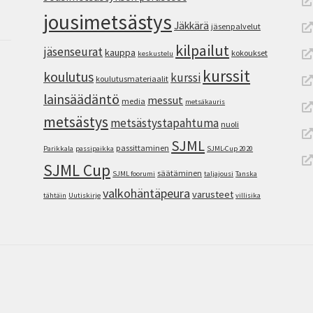
jousimetsästys
Jäkkärä
jäsenpalvelut
kilpailut
jäsenseurat
kauppa
kokoukset
keskustelu
kurssit
koulutus
kurssi
koulutusmateriaalit
lainsäädäntö
messut
media
metsäkauris
metsästys
metsästystapahtuma
nuoli
SJML
passittaminen
Parikkala
passipaikka
SJML-Cup 2020
SJML Cup
säätäminen
SJML foorumi
taljajousi
Tanska
valkohäntäpeura
varusteet
tähtäin
Uutiskirje
villisika