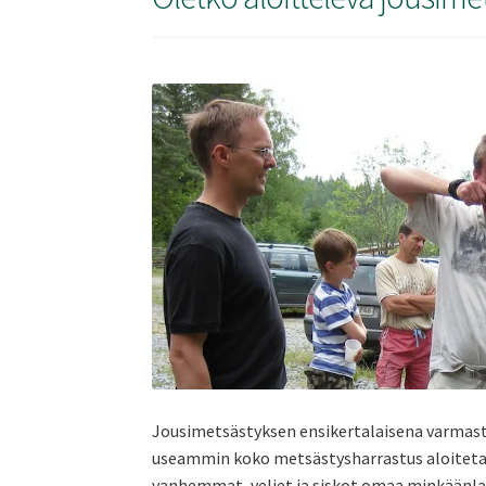
Jousimetsästyksen ensikertalaisena varmasti 
useammin koko metsästysharrastus aloitetaa
vanhemmat, veljet ja siskot omaa minkäänl