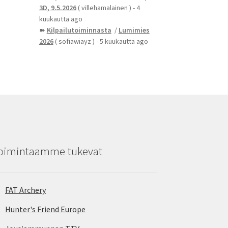
3D, 9.5.2026
( villehamalainen )
- 4
kuukautta ago
➽
Kilpailutoiminnasta
/
Lumimies
2026
( sofiawiayz )
- 5 kuukautta ago
oimintaamme tukevat
FAT Archery
Hunter's Friend Europe