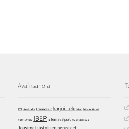
Avainsanoja
T
harjoittelu
Erämessut
ATA
Australia
hirvi
hirvieläimet
IBEP
istumavaljaat
houkuttelu
jousikalastus
Jousimetsästyksen perusteet