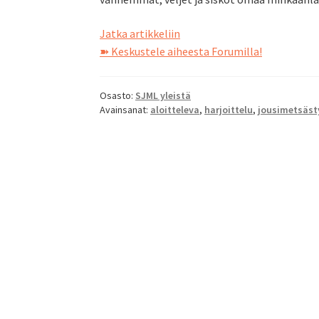
Oletko
Jatka artikkeliin
aloitteleva
➽ Keskustele aiheesta Forumilla!
jousimetsästäjä?
Osasto:
SJML yleistä
Avainsanat:
aloitteleva
,
harjoittelu
,
jousimetsäst