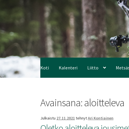
Koti
Kalenteri
Liitto
Metsä
Avainsana:
aloitteleva
Julkaistu
27.11.2021
tehnyt
Ari Kontiainen
Oletko aloitteleva jousime