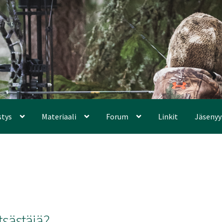
stys
Materiaali
Forum
Linkit
Jäsenyy
tsästäjä?