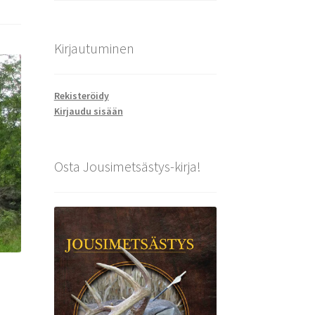
Kirjautuminen
Rekisteröidy
Kirjaudu sisään
Osta Jousimetsästys-kirja!