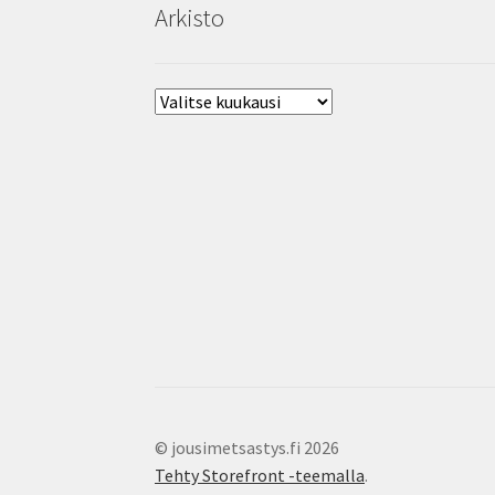
Arkisto
Arkisto
© jousimetsastys.fi 2026
Tehty Storefront -teemalla
.