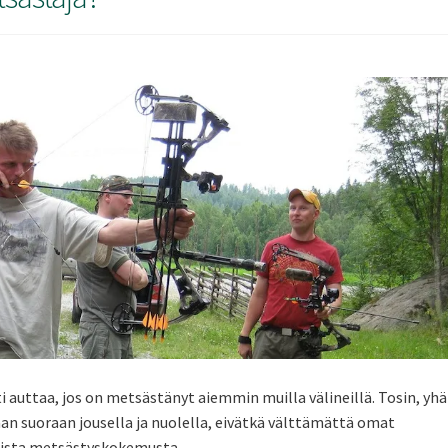
auttaa, jos on metsästänyt aiemmin muilla välineillä. Tosin, yhä
n suoraan jousella ja nuolella, eivätkä välttämättä omat
aista metsästyskokemusta.