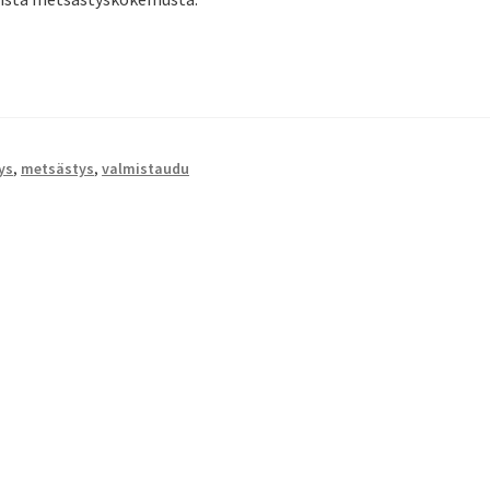
ys
,
metsästys
,
valmistaudu