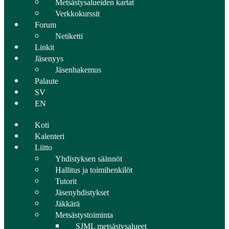
Metsästysalueiden kartat
Verkkokurssit
Forum
Netiketti
Linkit
Jäsenyys
Jäsenhakemus
Palaute
SV
EN
Koti
Kalenteri
Liitto
Yhdistyksen säännöt
Hallitus ja toimihenkilöt
Tutorit
Jäsenyhdistykset
Jäkkärä
Metsästystoiminta
SJML metsästysalueet