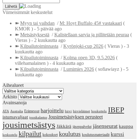
Viimeisimmät keskustelut
➽
Myyn tai vaihdan
/
M: Hoyt Buffalo 45# vastakaari
(
KMOR )
- 5 päivää ago
➽
Metsästyksestä
/
Kalistellaan sarvia ja pillitetään peuraa
(
Vieras )
- 2 kuukautta ago
➽
Kilpailutoiminnasta
/
Kyrönjoki-cup 2026
( Vieras )
- 3
kuukautta ago
➽
Kilpailutoiminnasta
/
Kolma open 3D, 9.5.2026
(
villehamalainen )
- 4 kuukautta ago
➽
Kilpailutoiminnasta
/
Lumimies 2026
( sofiawiayz )
- 5
kuukautta ago
Aihealueet
Aihealueet
Arkisto
Arkisto
Avainsanoja
IBEP
harjoittelu
Erämessut
ATA
Australia
hirvi
hirvieläimet
houkuttelu
Jousimetsästyksen perusteet
istumavaljaat
jousikalastus
jousimetsästys
jäsenseurat
Jäkkärä
kauppa
jäsenpalvelut
kilpailut
koulutus
kurssi
kokoukset
koulutusmateriaalit
keskustelu