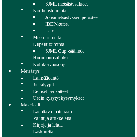
SJML metsästysalueet
Koulutustoiminta
Jousimetsästyksen perusteet
IBEP-kurssi
Leiri
Messutoiminta
Kilpailutoiminta
SJML Cup -säännöt
Huomionosoitukset
Kulukorvausohje
Metsästys
Lainsäädäntö
Jousityypit
Eettiset periaatteet
Usein kysytyt kysymykset
Materiaali
Ladattava materiaali
Valittuja artikkeleita
Kirjoja ja lehtiä
Laskureita