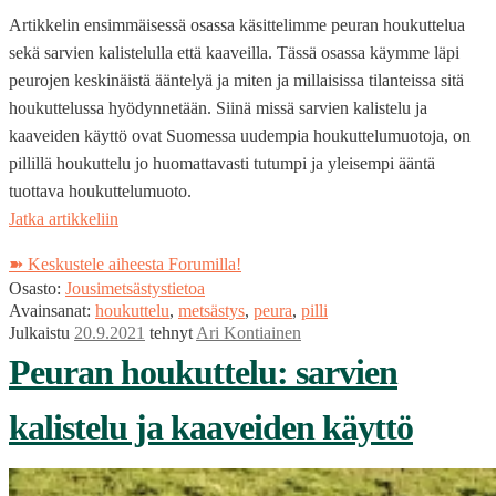
Artikkelin ensimmäisessä osassa käsittelimme peuran houkuttelua
sekä sarvien kalistelulla että kaaveilla. Tässä osassa käymme läpi
peurojen keskinäistä ääntelyä ja miten ja millaisissa tilanteissa sitä
houkuttelussa hyödynnetään. Siinä missä sarvien kalistelu ja
kaaveiden käyttö ovat Suomessa uudempia houkuttelumuotoja, on
pillillä houkuttelu jo huomattavasti tutumpi ja yleisempi ääntä
tuottava houkuttelumuoto.
Peuran
Jatka artikkeliin
houkuttelu:
➽ Keskustele aiheesta Forumilla!
pillitys
Osasto:
Jousimetsästystietoa
Avainsanat:
houkuttelu
,
metsästys
,
peura
,
pilli
Julkaistu
20.9.2021
tehnyt
Ari Kontiainen
Peuran houkuttelu: sarvien
kalistelu ja kaaveiden käyttö