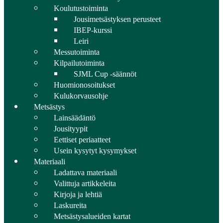
Koulutustoiminta
Jousimetsästyksen perusteet
IBEP-kurssi
Leiri
Messutoiminta
Kilpailutoiminta
SJML Cup -säännöt
Huomionosoitukset
Kulukorvausohje
Metsästys
Lainsäädäntö
Jousityypit
Eettiset periaatteet
Usein kysytyt kysymykset
Materiaali
Ladattava materiaali
Valittuja artikkeleita
Kirjoja ja lehtiä
Laskureita
Metsästysalueiden kartat