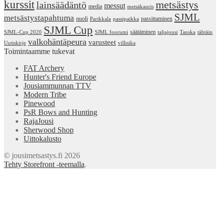
kurssit
metsästys
lainsäädäntö
messut
media
metsäkauris
SJML
metsästystapahtuma
nuoli
passittaminen
Parikkala
passipaikka
SJML Cup
säätäminen
SJML-Cup 2020
SJML foorumi
taljajousi
Tanska
tähtäin
valkohäntäpeura
varusteet
Uutiskirje
villisika
Toimintaamme tukevat
FAT Archery
Hunter's Friend Europe
Jousiammunnan TTV
Modern Tribe
Pinewood
PsR Bows and Hunting
RajaJousi
Sherwood Shop
Uittokalusto
© jousimetsastys.fi 2026
Tehty Storefront -teemalla
.