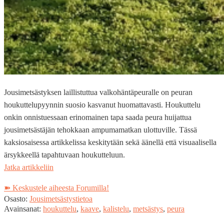
Jousimetsästyksen laillistuttua valkohäntäpeuralle on peuran
houkuttelupyynnin suosio kasvanut huomattavasti. Houkuttelu
onkin onnistuessaan erinomainen tapa saada peura huijattua
jousimetsästäjän tehokkaan ampumamatkan ulottuville. Tässä
kaksiosaisessa artikkelissa keskitytään sekä äänellä että visuaalisella
ärsykkeellä tapahtuvaan houkutteluun.
Peuran
Jatka artikkeliin
houkuttelu:
➽ Keskustele aiheesta Forumilla!
sarvien
Osasto:
Jousimetsästystietoa
kalistelu
Avainsanat:
houkuttelu
,
kaave
,
kalistelu
,
metsästys
,
peura
ja