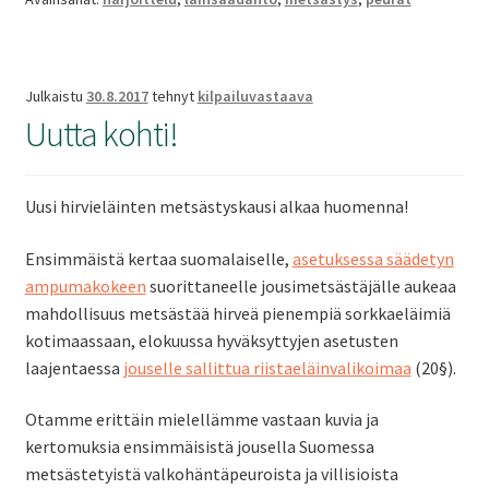
SV
Julkaistu
30.8.2017
tehnyt
kilpailuvastaava
EN
Uutta kohti!
Uusi hirvieläinten metsästyskausi alkaa huomenna!
Ensimmäistä kertaa suomalaiselle,
asetuksessa säädetyn
ampumakokeen
suorittaneelle jousimetsästäjälle aukeaa
mahdollisuus metsästää hirveä pienempiä sorkkaeläimiä
kotimaassaan, elokuussa hyväksyttyjen asetusten
laajentaessa
jouselle sallittua riistaeläinvalikoimaa
(20§).
Otamme erittäin mielellämme vastaan kuvia ja
kertomuksia ensimmäisistä jousella Suomessa
metsästetyistä valkohäntäpeuroista ja villisioista