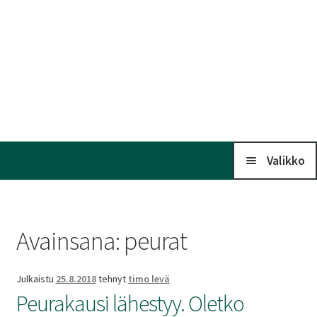
Valikko
Koti
Avainsana:
peurat
Kalenteri
Julkaistu
25.8.2018
tehnyt
timo levä
Laaj
Peurakausi lähestyy. Oletko
Liitto