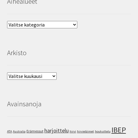
Aihealueet
Aihealueet
Arkisto
Arkisto
Avainsanoja
IBEP
harjoittelu
Erämessut
ATA
Australia
hirvi
hirvieläimet
houkuttelu