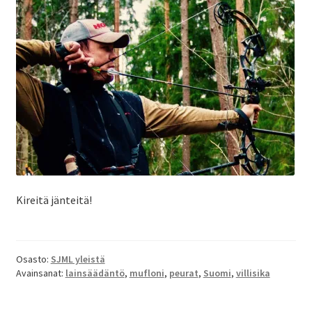
Kireitä jänteitä!
Osasto:
SJML yleistä
Avainsanat:
lainsäädäntö
,
mufloni
,
peurat
,
Suomi
,
villisika