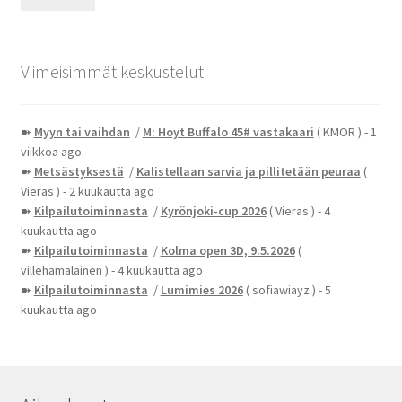
Viimeisimmät keskustelut
➽
Myyn tai vaihdan
/
M: Hoyt Buffalo 45# vastakaari
( KMOR )
- 1
viikkoa ago
➽
Metsästyksestä
/
Kalistellaan sarvia ja pillitetään peuraa
(
Vieras )
- 2 kuukautta ago
➽
Kilpailutoiminnasta
/
Kyrönjoki-cup 2026
( Vieras )
- 4
kuukautta ago
➽
Kilpailutoiminnasta
/
Kolma open 3D, 9.5.2026
(
villehamalainen )
- 4 kuukautta ago
➽
Kilpailutoiminnasta
/
Lumimies 2026
( sofiawiayz )
- 5
kuukautta ago