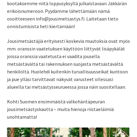
kootaksemme niitä loppusyksyllä julkaistavaan Jäkkärän
erikoisnumeroon. Pyydämme lähettämään nämä
osoitteeseen info@jousimetsastys.fi. Laitetaan tieto
onnistumisista heti kiertämään!
Jousimetsästäjiä erityisesti koskevia muutoksia ovat myös
mm. oranssin vaatetuksen käyttöön liittyvät lisäpykälät
joissa oranssia vaatetusta ei vaadita jousella
metsästävältä tai rakennuksen suojasta metsästävältä
henkilöltä. Huolehdi kuitenkin turvallisuusseikat kuntoon
ja pue ylläsi tarvittavat näkyvät varusteet ollessasi
alueella tai metsästysseurueessa jossa näin suositellaan.
Kohti Suomen ensimmäistä valkohäntäpeuran
jousimetsästyskautta – muita hienoja riistaeläimiä
unohtamatta!