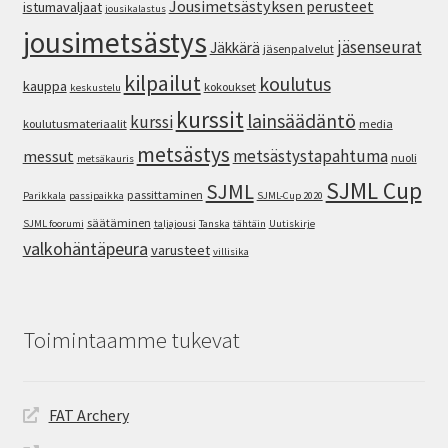
Jousimetsästyksen perusteet
istumavaljaat
jousikalastus
jousimetsästys
jäsenseurat
Jäkkärä
jäsenpalvelut
kilpailut
koulutus
kauppa
kokoukset
keskustelu
kurssit
lainsäädäntö
kurssi
koulutusmateriaalit
media
metsästys
metsästystapahtuma
messut
nuoli
metsäkauris
SJML Cup
SJML
passittaminen
Parikkala
passipaikka
SJML-Cup 2020
säätäminen
SJML foorumi
taljajousi
Tanska
tähtäin
Uutiskirje
valkohäntäpeura
varusteet
villisika
Toimintaamme tukevat
FAT Archery