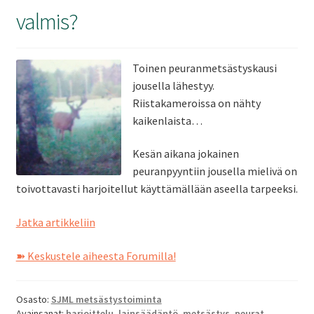
ale
valmis?
taso
Laaj
Metsästys
vali
ale
Toinen peuranmetsästyskausi
taso
Laaj
Materiaali
jousella lähestyy.
vali
ale
Riistakameroissa on nähty
kaikenlaista…
taso
Laaj
Forum
vali
ale
Kesän aikana jokainen
taso
peuranpyyntiin jousella mielivä on
Linkit
toivottavasti harjoitellut käyttämällään aseella tarpeeksi.
vali
Peurakausi
Jatka artikkeliin
Laaj
Jäsenyys
lähestyy.
ale
➽ Keskustele aiheesta Forumilla!
Oletko
taso
valmis?
Palaute
vali
Osasto:
SJML metsästystoiminta
Avainsanat:
harjoittelu
,
lainsäädäntö
,
metsästys
,
peurat