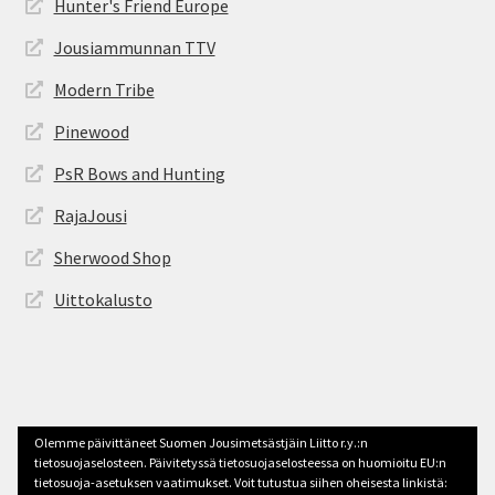
Hunter's Friend Europe
Jousiammunnan TTV
Modern Tribe
Pinewood
PsR Bows and Hunting
RajaJousi
Sherwood Shop
Uittokalusto
© jousimetsastys.fi 2026
Olemme päivittäneet Suomen Jousimetsästjäin Liitto r.y.:n
Tehty Storefront -teemalla
.
tietosuojaselosteen. Päivitetyssä tietosuojaselosteessa on huomioitu EU:n
tietosuoja-asetuksen vaatimukset. Voit tutustua siihen oheisesta linkistä: