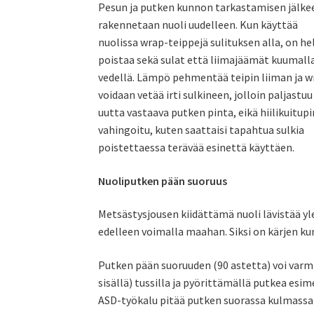
Pesun ja putken kunnon tarkastamisen jälke
rakennetaan nuoli uudelleen. Kun käyttää
nuolissa wrap-teippejä sulituksen alla, on h
poistaa sekä sulat että liimajäämät kuumall
vedellä. Lämpö pehmentää teipin liiman ja w
voidaan vetää irti sulkineen, jolloin paljastuu
uutta vastaava putken pinta, eikä hiilikuitup
vahingoitu, kuten saattaisi tapahtua sulkia
poistettaessa terävää esinettä käyttäen.
Nuoliputken pään suoruus
Metsästysjousen kiidättämä nuoli lävistää yle
edelleen voimalla maahan. Siksi on kärjen kun
Putken pään suoruuden (90 astetta) voi varmi
sisällä) tussilla ja pyörittämällä putkea esi
ASD-työkalu pitää putken suorassa kulmass