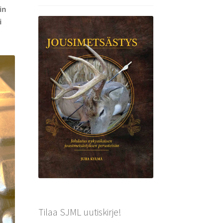
in
i
Tilaa SJML uutiskirje!