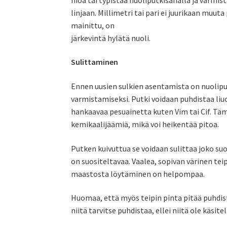
linjaan. Millimetri tai pari ei juurikaan muu
mainittu, on
järkevintä hylätä nuoli.
Sulittaminen
Ennen uusien sulkien asentamista on nuoliput
varmistamiseksi. Putki voidaan puhdistaa liuot
hankaavaa pesuainetta kuten Vim tai Cif. Täm
kemikaalijäämiä, mikä voi heikentää pitoa.
Putken kuivuttua se voidaan sulittaa joko su
on suositeltavaa. Vaalea, sopivan värinen t
maastosta löytäminen on helpompaa.
Huomaa, että myös teipin pinta pitää puhdista
niitä tarvitse puhdistaa, ellei niitä ole käsit