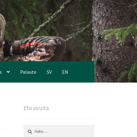
s
Palaute
SV
EN
Etsi sivulta
Haku: