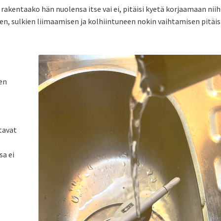
rakentaako hän nuolensa itse vai ei, pitäisi kyetä korjaamaan niih
sen, sulkien liimaamisen ja kolhiintuneen nokin vaihtamisen pitäis
jen
tavat
sa ei