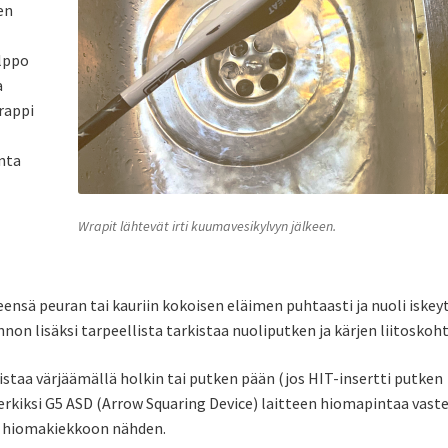
en
elppo
a
rappi
inta
Wrapit lähtevät irti kuumavesikylvyn jälkeen.
ensä peuran tai kauriin kokoisen eläimen puhtaasti ja nuoli iskey
non lisäksi tarpeellista tarkistaa nuoliputken ja kärjen liitoskoht
staa värjäämällä holkin tai putken pään (jos HIT-insertti putken
merkiksi G5 ASD (Arrow Squaring Device) laitteen hiomapintaa vaste
a hiomakiekkoon nähden.