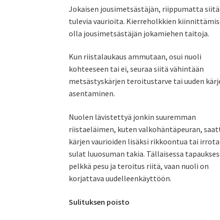
Jokaisen jousimetsästäjän, riippumatta siitä 
tulevia vaurioita. Kierreholkkien kiinnittämi
olla jousimetsästäjän jokamiehen taitoja.
Kun riistalaukaus ammutaan, osui nuoli
kohteeseen tai ei, seuraa siitä vähintään
metsästyskärjen teroitustarve tai uuden kär
asentaminen.
Nuolen lävistettyä jonkin suuremman
riistaeläimen, kuten valkohäntäpeuran, saat
kärjen vaurioiden lisäksi rikkoontua tai irrota
sulat luuosuman takia. Tällaisessa tapaukses
pelkkä pesu ja teroitus riitä, vaan nuoli on
korjattava uudelleenkäyttöön.
Sulituksen poisto