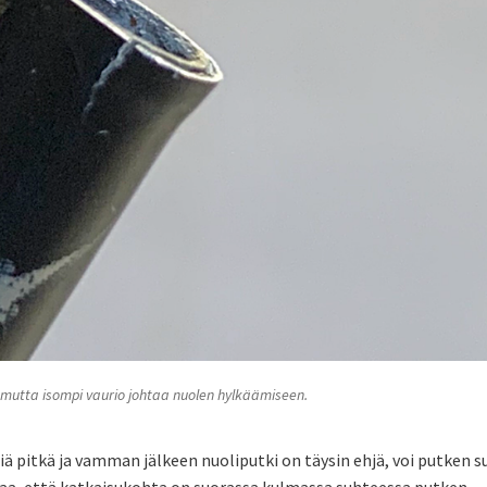
 mutta isompi vaurio johtaa nuolen hylkäämiseen.
iä pitkä ja vamman jälkeen nuoliputki on täysin ehjä, voi putken s
staa, että katkaisukohta on suorassa kulmassa suhteessa putken