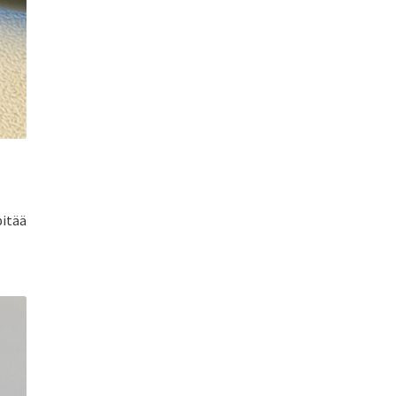
pitää