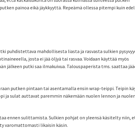
ta putken painoa eikä jäykkyyttä. Repeämä ollessa pitempi kuin edel
ki puhdistettava mahdollisesta liasta ja rasvasta sulkien pysyvy
inaineeella, josta ei jää öljyä tai rasvaa. Voidaan käyttää myös
än jälkeen putki saa ilmakuivua. Talouspaperista tms. saattaa jä
oraan putken pintaan tai asentamalla ensin wrap-teippi. Teipin kä
eippi ja sulat auttavat paremmin näkemään nuolen lennon ja nuole
a ennen sulittamista. Sulkien pohjat on yleensä käsitelty niin, e
elty varomattomasti likaisin käsin.