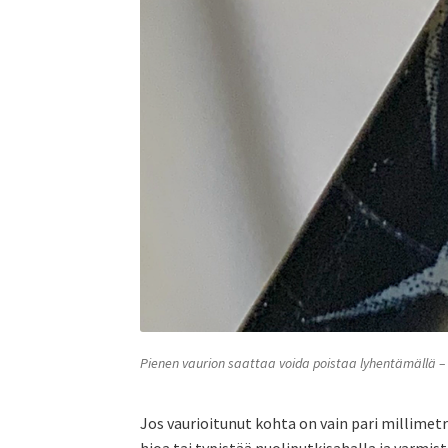
Pienen vaurion saattaa voida poistaa lyhentämällä –
Jos vaurioitunut kohta on vain pari millimetr
hioa tai typistää nuoliputkisahalla ja varmi