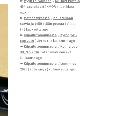
➽
Myyn tai vaihdan
/
M: Hoyt Buffalo
45# vastakaari
( KMOR )
- 1 viikkoa
ago
➽
Metsästyksestä
/
Kalistellaan
sarvia ja pillitetään peuraa
( Vieras
)
- 2 kuukautta ago
➽
Kilpailutoiminnasta
/
Kyrönjoki-
cup 2026
( Vieras )
- 4 kuukautta ago
➽
Kilpailutoiminnasta
/
Kolma open
3D, 9.5.2026
( villehamalainen )
- 4
kuukautta ago
➽
Kilpailutoiminnasta
/
Lumimies
2026
( sofiawiayz )
- 5 kuukautta ago