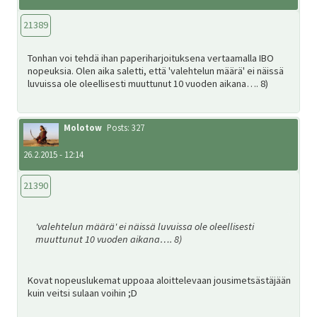
21389
Tonhan voi tehdä ihan paperiharjoituksena vertaamalla IBO
nopeuksia. Olen aika saletti, että 'valehtelun määrä' ei näissä
luvuissa ole oleellisesti muuttunut 10 vuoden aikana…. 8)
Molotow
Posts: 327
26.2.2015 - 12:14
21390
'valehtelun määrä' ei näissä luvuissa ole oleellisesti
muuttunut 10 vuoden aikana…. 8)
Kovat nopeuslukemat uppoaa aloittelevaan jousimetsästäjään
kuin veitsi sulaan voihin ;D