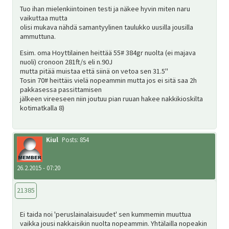
Tuo ihan mielenkiintoinen testi ja näkee hyvin miten naru
vaikuttaa mutta
olisi mukava nähdä samantyylinen taulukko uusilla jousilla
ammuttuna.
Esim. oma Hoyttilainen heittää 55# 384gr nuolta (ei majava
nuoli) cronoon 281ft/s eli n.90J
mutta pitää muistaa että siinä on vetoa sen 31.5"
Tosin 70# heittäis vielä nopeammin mutta jos ei sitä saa 2h
pakkasessa passittamisen
jälkeen vireeseen niin joutuu pian ruuan hakee nakkikioskilta
kotimatkalla 8)
Kiul
Posts: 854
26.2.2015 - 07:20
21385
Ei taida noi 'peruslainalaisuudet' sen kummemin muuttua
vaikka jousi nakkaisikin nuolta nopeammin. Yhtälailla nopeakin