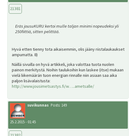
21381
Eräs jousuKURU kertoi mulle taljan minimi nopeudeksi yli
250fiittiä, sitten pelittää.
Hyvä etten tienny tota aikaisemmin, olis jääny riistalaukaukset
ampumatta. 8)
Näillä sivuilla on hyvä artikkeli, joka valottaa tuota nuolen
painon merkitystä. Noihin taulukoihin kun laskee (itse) mukaan
vielä liikemäärän tuon energian rinnalle niin asiaan saa aika
paljon lisävalaistusta:
http://www.jousimetsastys.fi/w…..ametsalle/
suvikunnas
Posts: 149
25.2.2015 - 01:45
21382