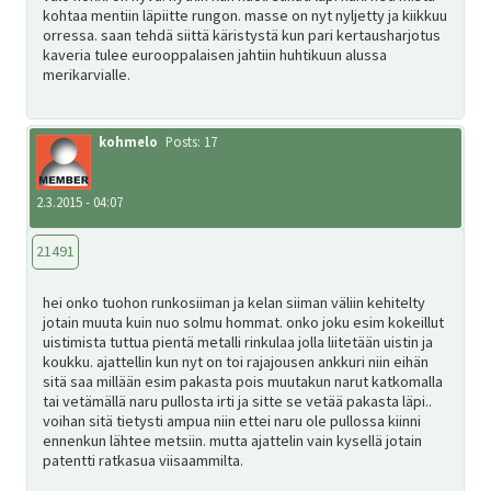
kohtaa mentiin läpiitte rungon. masse on nyt nyljetty ja kiikkuu
orressa. saan tehdä siittä käristystä kun pari kertausharjotus
kaveria tulee eurooppalaisen jahtiin huhtikuun alussa
merikarvialle.
kohmelo
Posts: 17
2.3.2015 - 04:07
21491
hei onko tuohon runkosiiman ja kelan siiman väliin kehitelty
jotain muuta kuin nuo solmu hommat. onko joku esim kokeillut
uistimista tuttua pientä metalli rinkulaa jolla liitetään uistin ja
koukku. ajattellin kun nyt on toi rajajousen ankkuri niin eihän
sitä saa millään esim pakasta pois muutakun narut katkomalla
tai vetämällä naru pullosta irti ja sitte se vetää pakasta läpi..
voihan sitä tietysti ampua niin ettei naru ole pullossa kiinni
ennenkun lähtee metsiin. mutta ajattelin vain kysellä jotain
patentti ratkasua viisaammilta.