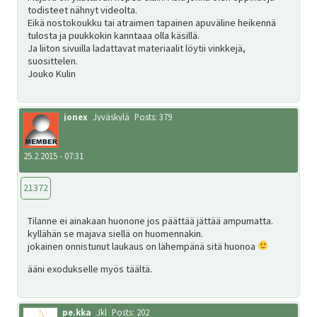
todisteet nähnyt videolta.
Eikä nostokoukku tai atraimen tapainen apuväline heikennä
tulosta ja puukkokin kanntaaa olla käsillä.
Ja liiton sivuilla ladattavat materiaalit löytii vinkkejä,
suosittelen.
Jouko Kulin
jonex
Jyväskylä
Posts: 379
25.2.2015 - 07:31
21372
Tilanne ei ainakaan huonone jos päättää jättää ampumatta.
kyllähän se majava siellä on huomennakin.
jokainen onnistunut laukaus on lähempänä sitä huonoa
ääni exodukselle myös täältä.
pe.kka
Jkl
Posts: 202