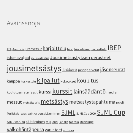
Avainsanoja
IBEP
harjoittelu
Erämessut
ATA
Australia
hirvi
hirvieläimet
houkuttelu
Jousimetsästyksen perusteet
istumavaljaat
jousikalastus
jousimetsästys
jäsenseurat
Jäkkärä
jäsenpalvelut
kilpailut
koulutus
kauppa
kokoukset
keskustelu
kurssit
lainsäädäntö
kurssi
koulutusmateriaalit
media
metsästys
metsästystapahtuma
messut
nuoli
metsäkauris
SJML Cup
SJML
passittaminen
Parikkala
passipaikka
SJML-Cup 2020
säätäminen
SJML foorumi
taljajousi
Tanska
tähtäin
Uutiskirje
valkohäntäpeura
varusteet
villisika