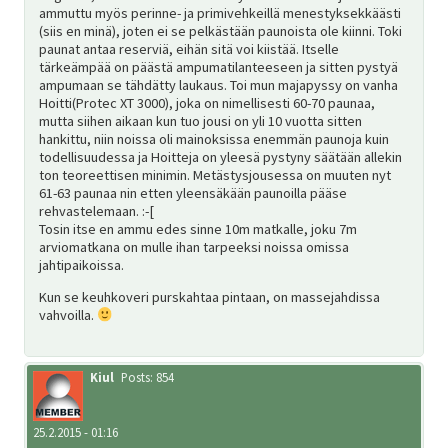
ammuttu myös perinne- ja primivehkeillä menestyksekkäästi
(siis en minä), joten ei se pelkästään paunoista ole kiinni. Toki
paunat antaa reserviä, eihän sitä voi kiistää. Itselle
tärkeämpää on päästä ampumatilanteeseen ja sitten pystyä
ampumaan se tähdätty laukaus. Toi mun majapyssy on vanha
Hoitti(Protec XT 3000), joka on nimellisesti 60-70 paunaa,
mutta siihen aikaan kun tuo jousi on yli 10 vuotta sitten
hankittu, niin noissa oli mainoksissa enemmän paunoja kuin
todellisuudessa ja Hoitteja on yleesä pystyny säätään allekin
ton teoreettisen minimin. Metästysjousessa on muuten nyt
61-63 paunaa nin etten yleensäkään paunoilla pääse
rehvastelemaan. :-[
Tosin itse en ammu edes sinne 10m matkalle, joku 7m
arviomatkana on mulle ihan tarpeeksi noissa omissa
jahtipaikoissa.
Kun se keuhkoveri purskahtaa pintaan, on massejahdissa
vahvoilla.
Kiul
Posts: 854
25.2.2015 - 01:16