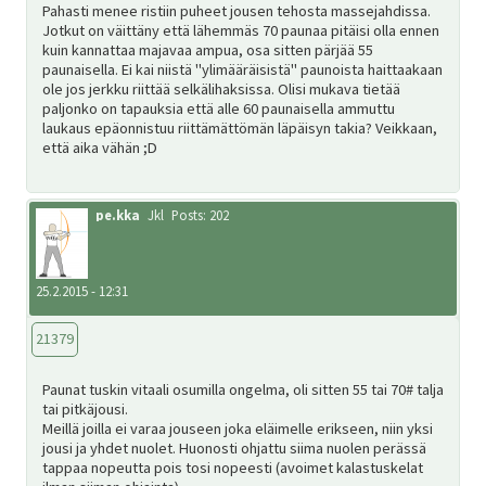
Pahasti menee ristiin puheet jousen tehosta massejahdissa.
Jotkut on väittäny että lähemmäs 70 paunaa pitäisi olla ennen
kuin kannattaa majavaa ampua, osa sitten pärjää 55
paunaisella. Ei kai niistä "ylimääräisistä" paunoista haittaakaan
ole jos jerkku riittää selkälihaksissa. Olisi mukava tietää
paljonko on tapauksia että alle 60 paunaisella ammuttu
laukaus epäonnistuu riittämättömän läpäisyn takia? Veikkaan,
että aika vähän ;D
pe.kka
Jkl
Posts: 202
25.2.2015 - 12:31
21379
Paunat tuskin vitaali osumilla ongelma, oli sitten 55 tai 70# talja
tai pitkäjousi.
Meillä joilla ei varaa jouseen joka eläimelle erikseen, niin yksi
jousi ja yhdet nuolet. Huonosti ohjattu siima nuolen perässä
tappaa nopeutta pois tosi nopeesti (avoimet kalastuskelat