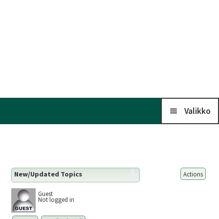
Valikko
Koti
New/Updated Topics
Actions
Kalenteri
Guest
Not logged in
Laaj
Liitto