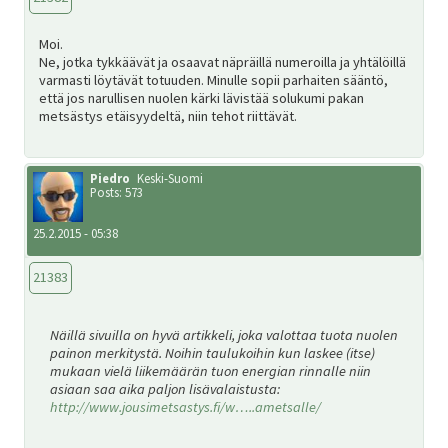
Moi.
Ne, jotka tykkäävät ja osaavat näpräillä numeroilla ja yhtälöillä
varmasti löytävät totuuden. Minulle sopii parhaiten sääntö,
että jos narullisen nuolen kärki lävistää solukumi pakan
metsästys etäisyydeltä, niin tehot riittävät.
Piedro
Keski-Suomi
Posts: 573
25.2.2015 - 05:38
21383
Näillä sivuilla on hyvä artikkeli, joka valottaa tuota nuolen
painon merkitystä. Noihin taulukoihin kun laskee (itse)
mukaan vielä liikemäärän tuon energian rinnalle niin
asiaan saa aika paljon lisävalaistusta:
http://www.jousimetsastys.fi/w…..ametsalle/