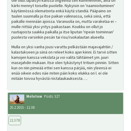
ole ollut läpäisyn kanssa ongelmia sen kummemmin, aina on
kärki mennyt toiselle puolelle. Nykyisin on 'naamioituminen'
käytännössä olematonta enkä käytä standiä. Pääpaino on
tuulen suunnalla ja itse paikan valinnassa, sekä siinä, että
paikalle mennään ajoissa. Varanuolia on, mutta varakelaa ei –
mulle riittää yksi yritys paikastaan. Koukku on ollut jo
ruutiajoista saakka paikalla ja itse liputan 'ripeän toiminnan'
puolesta varsinkin pesän tai risu/ruokalautan alueella.
Mulla on yksi vanha jousi varattu pelkästään majavajahtiin /
kalastukseen ja siinä on releet koko ajan kiinni. Ei tarvii sitten
kamojen kanssa vekslata ja voi valita tähtäimet ym. juuri
masejahdin mukaan. Itse olen tykästynyt tritium pinniin. Sitten
kun on niin pimeää ettei sen kanssa pärjää, niin yleensä ei
enää oikein edes näe miten päin koko elukka on l. ei ole
mitään toivoa hyvästä riistalaukauksesta….
Molotow
Posts: 327
25.2.2015 - 11:38
21378