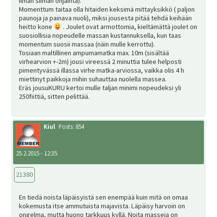
ilman siiman ohjainta).
Momenttum taitaa olla hitaiden keksimä mittayksikkö ( paljon
paunoja ja painava nuoli), miksi jousesta pitää tehdä keihään
heitto kone
. Joulet ovat armottomia, kieltämättä joulet on
suosiollisia nopeudelle massan kustannuksella, kun taas
momentum suosii massaa (näin mulle kerrottu).
Tosiaan maltillinen ampumamatka max. 10m (sisältää
virhearvion +-2m) jousi vireessä 2 minuttia tulee helposti
pimentyvässä illassa virhe matka-arviossa, vaikka olis 4 h
miettinyt paikkoja mihin suhauttaa nuolella massea.
Eräs jousuKURU kertoi mulle taljan minimi nopeudeksi yli
250fiittiä, sitten pelittää.
Kiul
Posts: 854
25.2.2015 - 12:35
21380
En tiedä noista läpäisyistä sen enempää kuin mitä on omaa
kokemusta itse ammutuista majavista. Läpäisy harvoin on
ongelma, mutta huono tarkkuus kyllä. Noita masseja on