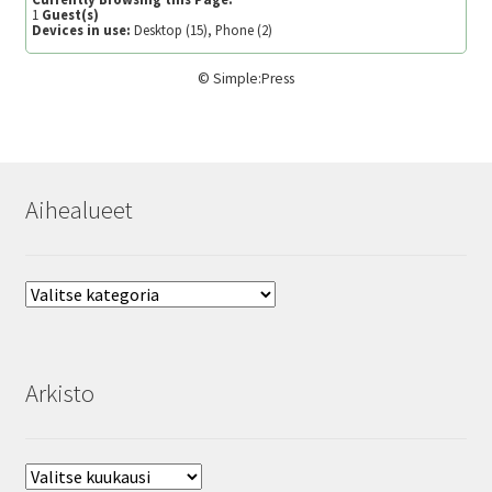
1
Guest(s)
Devices in use:
Desktop (15), Phone (2)
©
Simple:Press
Aihealueet
Aihealueet
Arkisto
Arkisto