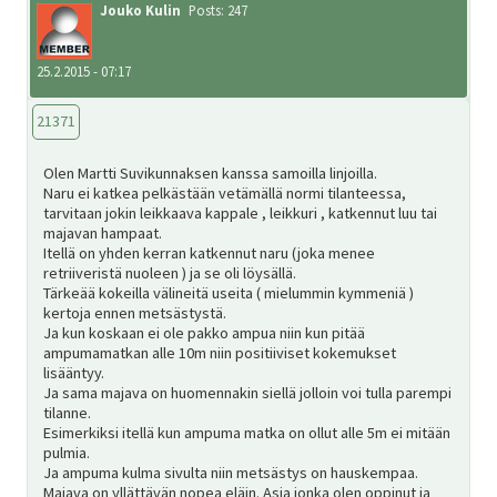
Jouko Kulin
Posts: 247
25.2.2015 - 07:17
21371
Olen Martti Suvikunnaksen kanssa samoilla linjoilla.
Naru ei katkea pelkästään vetämällä normi tilanteessa,
tarvitaan jokin leikkaava kappale , leikkuri , katkennut luu tai
majavan hampaat.
Itellä on yhden kerran katkennut naru (joka menee
retriiveristä nuoleen ) ja se oli löysällä.
Tärkeää kokeilla välineitä useita ( mielummin kymmeniä )
kertoja ennen metsästystä.
Ja kun koskaan ei ole pakko ampua niin kun pitää
ampumamatkan alle 10m niin positiiviset kokemukset
lisääntyy.
Ja sama majava on huomennakin siellä jolloin voi tulla parempi
tilanne.
Esimerkiksi itellä kun ampuma matka on ollut alle 5m ei mitään
pulmia.
Ja ampuma kulma sivulta niin metsästys on hauskempaa.
Majava on yllättävän nopea eläin. Asia jonka olen oppinut ja