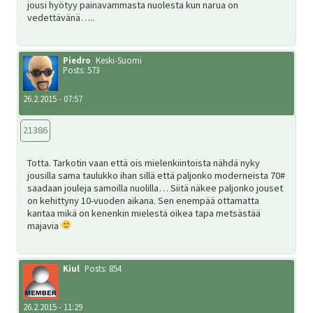
jousi hyötyy painavammasta nuolesta kun narua on
vedettävänä…..
Piedro
Keski-Suomi
Posts: 573
26.2.2015 - 07:57
21386
Totta. Tarkotin vaan että ois mielenkiintoista nähdä nyky
jousilla sama taulukko ihan sillä että paljonko moderneista 70#
saadaan jouleja samoilla nuolilla… Siitä näkee paljonko jouset
on kehittyny 10-vuoden aikana. Sen enempää ottamatta
kantaa mikä on kenenkin mielestä oikea tapa metsästää
majavia
Kiul
Posts: 854
26.2.2015 - 11:29