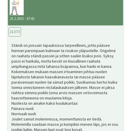
25.2.2015 - 07:43
21373
Ständi on joissain tapauksissa tarpeellinen, jotta pääsee
hieman parempaan kulmaan ta risukon yläpuolelle. Ongelmä
on raahata ständi passiin ja sitten saaliin lisäksi pois. Syksy
passi ei hankala, mutta kevät on kiusallinen raahata
umpihangassa mitä tahansa lisäpainoa, kun hanki ei kanna.
Kokemuksen mukaan massen irtoaminen johtuu nuolen
läpitulosta takaisin haavakanavasta tai masse pääsee
puraisemaan nuolen tai siimat poikki. Suvikunnas kertoi kuika
toimia onnistuneen riistalaukauksen jälkeen. Masse ei jaksa
riuhtoa siimma poikki (oma arvio massen vetovoimasta
haavoittuneena on muutamia kiloja.
Nuolesta on ainakin kaksi koulukuntaa:
Painava nuoli
Normaali nuoli
Joulet samat molemmissa, momenttunista en tiedä.
Molemmilla saadaan masse ja kumpikin menee läpi, jos ei osu
isoihin luihin. Massen luut ovat tosi kovat.