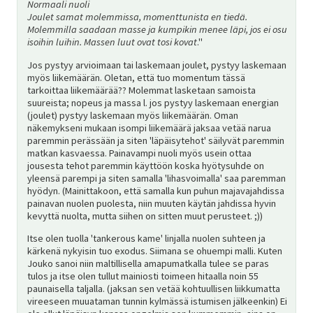
Normaali nuoli
Joulet samat molemmissa, momenttunista en tiedä.
Molemmilla saadaan masse ja kumpikin menee läpi, jos ei osu
isoihin luihin. Massen luut ovat tosi kovat
."
Jos pystyy arvioimaan tai laskemaan joulet, pystyy laskemaan
myös liikemäärän. Oletan, että tuo momentum tässä
tarkoittaa liikemäärää?? Molemmat lasketaan samoista
suureista; nopeus ja massa l. jos pystyy laskemaan energian
(joulet) pystyy laskemaan myös liikemäärän. Oman
näkemykseni mukaan isompi liikemäärä jaksaa vetää narua
paremmin perässään ja siten 'läpäisytehot' säilyvät paremmin
matkan kasvaessa. Painavampi nuoli myös usein ottaa
jousesta tehot paremmin käyttöön koska hyötysuhde on
yleensä parempi ja siten samalla 'lihasvoimalla' saa paremman
hyödyn. (Mainittakoon, että samalla kun puhun majavajahdissa
painavan nuolen puolesta, niin muuten käytän jahdissa hyvin
kevyttä nuolta, mutta siihen on sitten muut perusteet. ;))
Itse olen tuolla 'tankerous kame' linjalla nuolen suhteen ja
kärkenä nykyisin tuo exodus. Siimana se ohuempi malli. Kuten
Jouko sanoi niin maltillisella amapumatkalla tulee se paras
tulos ja itse olen tullut mainiosti toimeen hitaalla noin 55
paunaisella taljalla. (jaksan sen vetää kohtuullisen liikkumatta
vireeseen muuataman tunnin kylmässä istumisen jälkeenkin) Ei