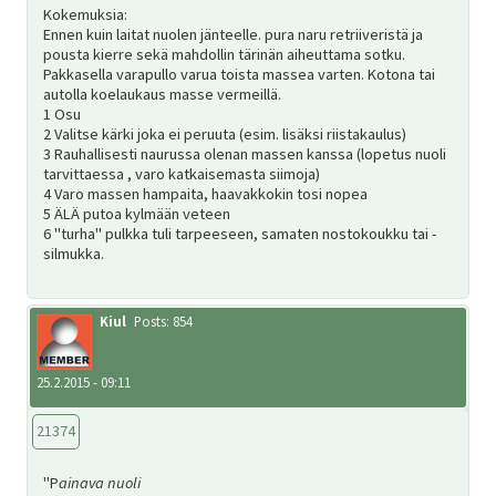
Kokemuksia:
Ennen kuin laitat nuolen jänteelle. pura naru retriiveristä ja
pousta kierre sekä mahdollin tärinän aiheuttama sotku.
Pakkasella varapullo varua toista massea varten. Kotona tai
autolla koelaukaus masse vermeillä.
1 Osu
2 Valitse kärki joka ei peruuta (esim. lisäksi riistakaulus)
3 Rauhallisesti naurussa olenan massen kanssa (lopetus nuoli
tarvittaessa , varo katkaisemasta siimoja)
4 Varo massen hampaita, haavakkokin tosi nopea
5 ÄLÄ putoa kylmään veteen
6 "turha" pulkka tuli tarpeeseen, samaten nostokoukku tai -
silmukka.
Kiul
Posts: 854
25.2.2015 - 09:11
21374
"P
ainava nuoli