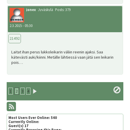
jonex
Jyväskylä
Posts: 379
2.3.2015 - 05:30
21492
Laitat ihan perus lukkoleikarin väliin reenin ajaksi. Saa
kätevästi auki/kiinni. Metälle lähtiessä vaan jätä sen leikarin
pois…
1
2
3
4
Most Users Ever Online:
540
Currently Online:
Guest(s)
17
Currently Browsing this Page: