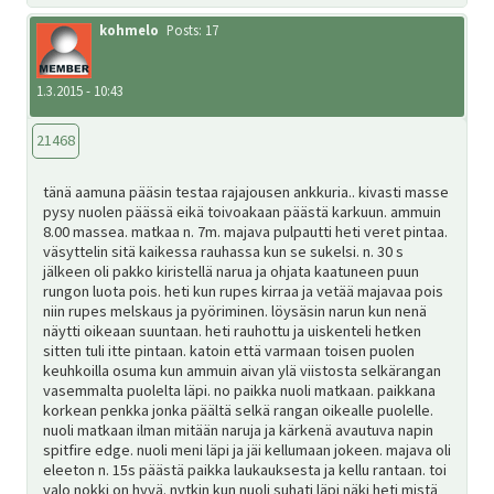
kohmelo
Posts: 17
1.3.2015 - 10:43
21468
tänä aamuna pääsin testaa rajajousen ankkuria.. kivasti masse
pysy nuolen päässä eikä toivoakaan päästä karkuun. ammuin
8.00 massea. matkaa n. 7m. majava pulpautti heti veret pintaa.
väsyttelin sitä kaikessa rauhassa kun se sukelsi. n. 30 s
jälkeen oli pakko kiristellä narua ja ohjata kaatuneen puun
rungon luota pois. heti kun rupes kirraa ja vetää majavaa pois
niin rupes melskaus ja pyöriminen. löysäsin narun kun nenä
näytti oikeaan suuntaan. heti rauhottu ja uiskenteli hetken
sitten tuli itte pintaan. katoin että varmaan toisen puolen
keuhkoilla osuma kun ammuin aivan ylä viistosta selkärangan
vasemmalta puolelta läpi. no paikka nuoli matkaan. paikkana
korkean penkka jonka päältä selkä rangan oikealle puolelle.
nuoli matkaan ilman mitään naruja ja kärkenä avautuva napin
spitfire edge. nuoli meni läpi ja jäi kellumaan jokeen. majava oli
eleeton n. 15s päästä paikka laukauksesta ja kellu rantaan. toi
valo nokki on hyvä. nytkin kun nuoli suhati läpi näki heti mistä