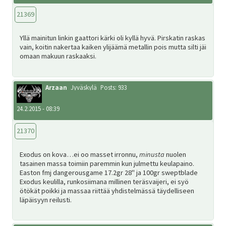
SV
21369
Yllä mainitun linkin gaattori kärki oli kyllä hyvä. Pirskatin raskas
EN
vain, koitin nakertaa kaiken ylijäämä metallin pois mutta silti jäi
omaan makuun raskaaksi.
Arzaan
Jyväskylä
Posts: 933
24.2.2015 - 08:39
21370
Exodus on kova…ei oo masset irronnu,
minusta
nuolen
tasainen massa toimiin paremmin kun julmettu keulapaino.
Easton fmj dangerousgame 17.2gr 28" ja 100gr sweptblade
Exodus keulilla, runkosiimana millinen teräsvaijeri, ei syö
ötökät poikki ja massaa riittää yhdistelmässä täydelliseen
läpäisyyn reilusti.