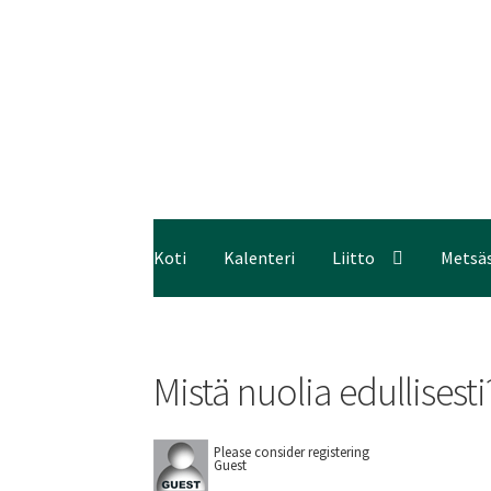
Koti
Kalenteri
Liitto
Metsä
Mistä nuolia edullises
Please consider registering
Guest