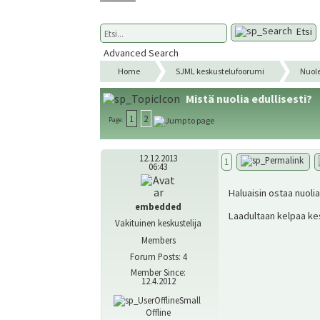
Etsi
Advanced Search
Home
SJML keskustelufoorumi
Nuol
Mistä nuolia edullisesti?
1
2
Page:
12.12.2013
1
06:43
Haluaisin ostaa nuolia
embedded
Laadultaan kelpaa kesk
Vakituinen keskustelija
Members
Forum Posts: 4
Member Since:
12.4.2012
Offline