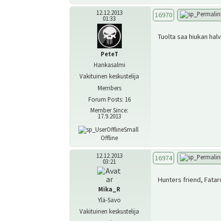
12.12.2013
16970
01:33
Tuolta saa hiukan h
PeteT
Hankasalmi
Vakituinen keskustelija
Members
Forum Posts: 16
Member Since:
17.9.2013
Offline
12.12.2013
16974
03:21
Hunters friend, Fat
Mika_R
Ylä-Savo
Vakituinen keskustelija