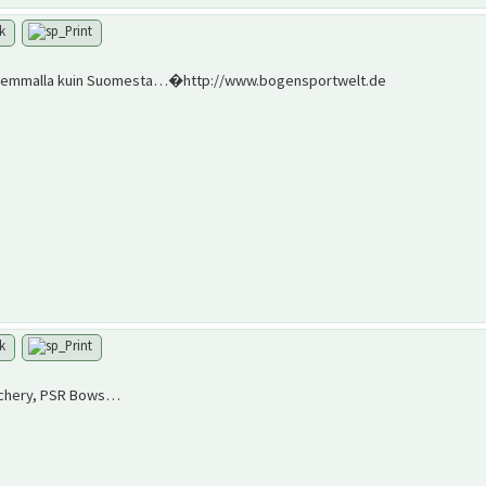
alvemmalla kuin Suomesta…�http://www.bogensportwelt.de
archery, PSR Bows…