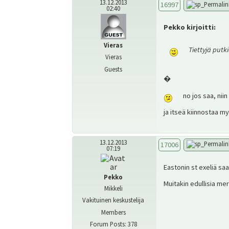
13.12.2013
16997
02:40
Pekko kirjoitti:
Vieras
Tiettyjä putk
Vieras
Guests
�
no jos saa, niin
ja itseä kiinnostaa m
13.12.2013
17006
07:19
Eastonin st exeliä sa
Pekko
Muitakin edullisia me
Mikkeli
Vakituinen keskustelija
Members
Forum Posts: 378