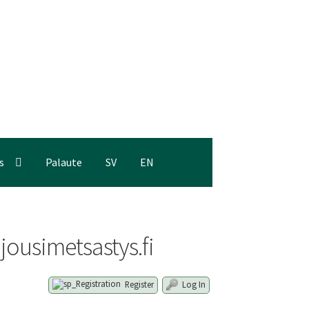
s
Palaute
SV
EN
jousimetsastys.fi
Register
Log In