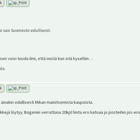
ia saa Suomesta edullisesti.
 sen voisi tuoda ilmi, että mistä kun sitä kyseltiin…
yös.
a ainakin edullisesti Mikan mainitsemista kaupoista.
rkkejä löytyy. Bogeniin verrattuna 20kpl hinta ero katoaa jo posteihin jos er