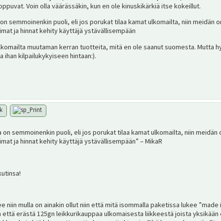
oppuvat. Voin olla väärässäkin, kun en ole kinuskikärkiä itse kokeillut.
on semmoinenkin puoli, eli jos porukat tilaa kamat ulkomailta, niin meidän o
imat ja hinnat kehity käyttäjä ystävällisempään
 ulkomailta muutaman kerran tuotteita, mitä en ole saanut suomesta. Mutta hy
a ihan kilpailukykyiseen hintaan:).
 on semmoinenkin puoli, eli jos porukat tilaa kamat ulkomailta, niin meidän 
imat ja hinnat kehity käyttäjä ystävällisempään” – MikaR
kutinsa!
lee niin mulla on ainakin ollut niin että mitä isommalla paketissa lukee ”made 
en että erästä 125gn leikkurikauppaa ulkomaisesta liikkeestä joista yksikään 