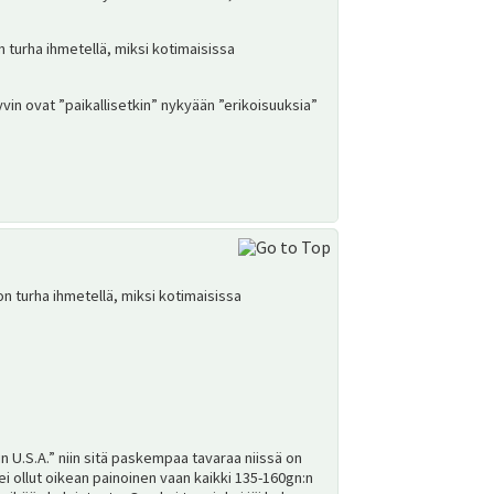
n turha ihmetellä, miksi kotimaisissa
vin ovat ”paikallisetkin” nykyään ”erikoisuuksia”
on turha ihmetellä, miksi kotimaisissa
in U.S.A.” niin sitä paskempaa tavaraa niissä on
ei ollut oikean painoinen vaan kaikki 135-160gn:n