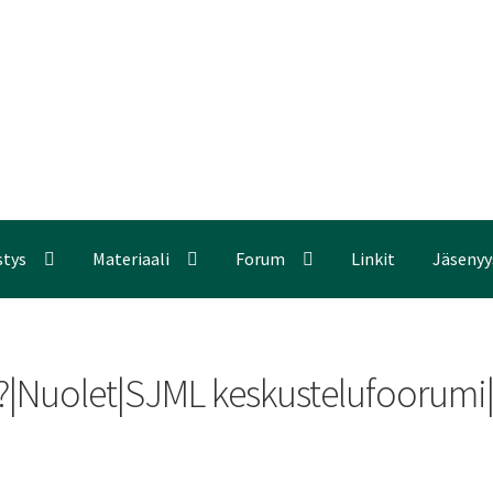
stys
Materiaali
Forum
Linkit
Jäsenyy
ti?|Nuolet|SJML keskustelufoorumi|