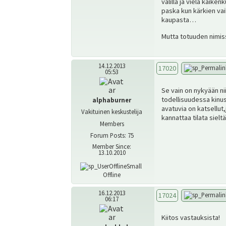
välillä ja vielä kaik
paska kun kärkien vai
kaupasta…
Mutta totuuden nimissä
14.12.2013
17020
05:53
Se vain on nykyään ni
todellisuudessa kinus
alphaburner
avatuvia on katsellut
Vakituinen keskustelija
kannattaa tilata sielt
Members
Forum Posts: 75
Member Since:
13.10.2010
Offline
16.12.2013
17024
06:17
Kiitos vastauksista!