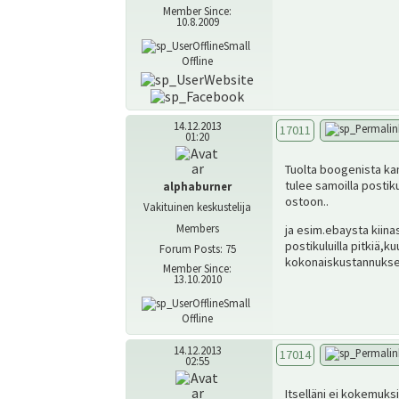
Member Since:
10.8.2009
Offline
14.12.2013
17011
01:20
Tuolta boogenista ka
tulee samoilla posti
alphaburner
ostoon..
Vakituinen keskustelija
Members
ja esim.ebaysta kiina
postikuluilla pitkiä,k
Forum Posts: 75
kokonaiskustannuks
Member Since:
13.10.2010
Offline
14.12.2013
17014
02:55
Itselläni ei kokemuksi