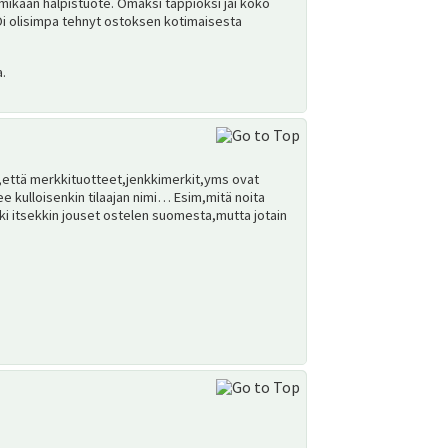
 mikään halpistuote. Omaksi tappioksi jäi koko
 Oi olisimpa tehnyt ostoksen kotimaisesta
.
s,että merkkituotteet,jenkkimerkit,yms ovat
e kulloisenkin tilaajan nimi… Esim,mitä noita
ki itsekkin jouset ostelen suomesta,mutta jotain