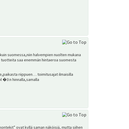
a kuin suomessa,niin halvempien nuolten mukana
män tuotteita saa enemmän hintaeroa suomesta
,paikasta riippuen… toimitusajat ilmaisilla
pl �3:n hinnalla,samalla
”montekit” ovat kyllä saman näköisiä, mutta siihen