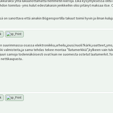
enkukkuraksi yhtä lukuunottamatta hemmetin kieroja. Eikä kysymyksessä olltu
hdon toimitus- yms kulut edestakaisin jenkkeihin olisi pitänyt maksaa itse.
 on sanottava että ainakin Bögensportilla takuut toimii hyvin ja ilman kuluja
in suurimmassa osassa elektroniikka,urheilu,jousi/nuoli7kärki,vaatteet,ym
ki valmisteita,ja sama tehdas tekee montaa ”llatumerkkiä”,kylkeen vain tule
,juuri samoja todennäköisesti ovat kuin ne suomesta ostetut laatumerkit..To
ä nettikaupasta..