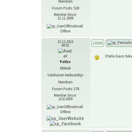
Members
Forum Posts: 528
Member Since:
21.11.2008
Offline
13.12.2013
16995
08:53
Etelä-Savo tuk
Pekko
Mikkeli
Vakituinen keskustelija
Members
Forum Posts: 378
Member Since:
10.8.2009
Offline