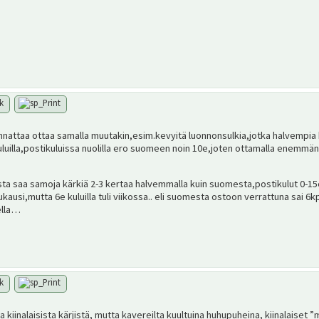
nnattaa ottaa samalla muutakin,esim.kevyitä luonnonsulkia,jotka halvempi
kuluilla,postikuluissa nuolilla ero suomeen noin 10e,joten ottamalla enem
sta saa samoja kärkiä 2-3 kertaa halvemmalla kuin suomesta,postikulut 0-15e
uukausi,mutta 6e kuluilla tuli viikossa.. eli suomesta ostoon verrattuna sai 6k
ella…
a kiinalaisista kärjistä, mutta kavereilta kuultuina huhupuheina, kiinalaiset 