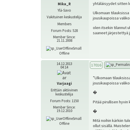
yhtäläisyydet sitten l
Mika_R
Ylä-Savo
Ulkomaan tilauksissa 
Vakituinen keskustelija
jousikaupoissa valiko
Members
olen itsekin tilannut
Forum Posts: 528
saaneet järjestettyä j
Member Since:
21.11.2008
Offline
14.12.2013
17016
04:14
”Ulkomaan tilauksissa
jousikaupoissa valiko
Varjaagi
Erittäin aktiivinen
�
keskustelija
Forum Posts: 1150
Pitää pirullisen hyvin 
Member Since:
19.12.2010
�
Mitä noihin kärkiin tu
Offline
ollut sisällä. Muistel