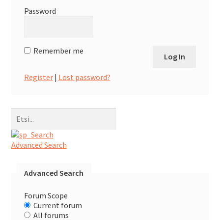
ale
Password
taso
Laaj
Metsästys
vali
ale
Remember me
taso
Laaj
Materiaali
vali
ale
Register
|
Lost password?
taso
Laaj
Forum
vali
ale
taso
Linkit
vali
Advanced Search
Laaj
Jäsenyys
ale
Advanced Search
taso
Forum Scope
Palaute
vali
Current forum
All forums