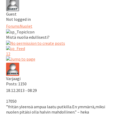
Guest
Not logged in
Forums
Nuolet
Mistä nuolia edullisesti?
1
2
Varjaagi
Posts: 1150
18.12.2013 - 08:29
17050
”Yritän yleensä ampua laatu putkilla.En ymmärrä,miksi
nuolen pitäisi olla halvin mahdollinen.” – heka