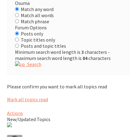
Osuma
SV
Match any word
Match all words
Match phrase
Forum Options
EN
Posts only
Topic titles only
Posts and topic titles
Minimum search word length is
3
characters -
maximum search word length is
84
characters
Please confirm you want to mark all topics read
Mark all topics read
Actions
New/Updated Topics