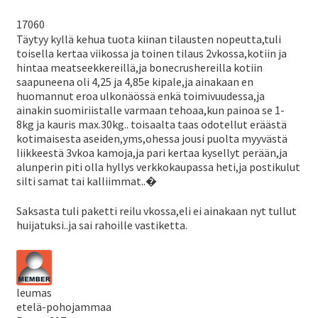
17060
Täytyy kyllä kehua tuota kiinan tilausten nopeutta,tuli
toisella kertaa viikossa ja toinen tilaus 2vkossa,kotiin ja
hintaa meatseekkereillä,ja bonecrushereilla kotiin
saapuneena oli 4,25 ja 4,85e kipale,ja ainakaan en
huomannut eroa ulkonäössä enkä toimivuudessa,ja
ainakin suomiriistalle varmaan tehoaa,kun painoa se 1-
8kg ja kauris max.30kg.. toisaalta taas odotellut eräästä
kotimaisesta aseiden,yms,ohessa jousi puolta myyvästä
liikkeestä 3vkoa kamoja,ja pari kertaa kysellyt perään,ja
alunperin piti olla hyllys verkkokaupassa heti,ja postikulut
silti samat tai kalliimmat..�
Saksasta tuli paketti reilu vkossa,eli ei ainakaan nyt tullut
huijatuksi..ja sai rahoille vastiketta.
leumas
etelä-pohojammaa