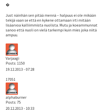
�
Just näinhän sen pitää mennä – halpuus ei ole mikään
tekijä vaan se että en kykene ottamaan irti mitään
lisäarvoa kalliimmista nuolista. Mutu ja koeammunnat
sanoo että nuoli on vielä tarkempi kuin mies joka niitä
ampuu.
Varjaagi
Posts: 1150
19.12.2013 - 07:28
17051
alphaburner
Posts: 75
20.12.2013 - 10:33