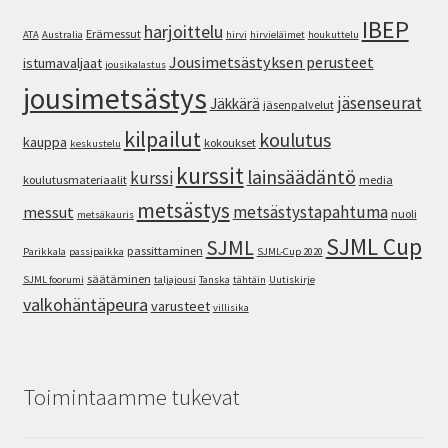
IBEP
harjoittelu
Erämessut
ATA
Australia
hirvi
hirvieläimet
houkuttelu
Jousimetsästyksen perusteet
istumavaljaat
jousikalastus
jousimetsästys
jäsenseurat
Jäkkärä
jäsenpalvelut
kilpailut
koulutus
kauppa
kokoukset
keskustelu
kurssit
lainsäädäntö
kurssi
koulutusmateriaalit
media
metsästys
metsästystapahtuma
messut
nuoli
metsäkauris
SJML Cup
SJML
passittaminen
Parikkala
passipaikka
SJML-Cup 2020
säätäminen
SJML foorumi
taljajousi
Tanska
tähtäin
Uutiskirje
valkohäntäpeura
varusteet
villisika
Toimintaamme tukevat