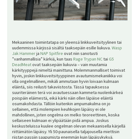
Mekaaninen toimintatapa on yleensä linkkuveitsityylinen tai
uudemmissa kärjissä sisältä taaksepäin esille liukuva.
Wasp
Jak Hammer
ja
NAP Spitfire
ovat niin sanotusti
”vanhanmallisia” kärkiä, kun taas
Rage Trypan NC
tai
G5
DeadMeat
ovat taaksepäin liukuvia – vain muutamia
kärkityyppejä nimeltä mainittuna. Molemmanmalliset toimivat
hyvin, joskin linkkuveitsityyppinen avautumismekaniikka voi
olla ongelmallinen, mikäli ammutaan hyvin loivaan kulmaan
eläintä, siis reilusti takaviistosta. Tässä tapauksessa
suuriteräinen terä voi avautuessaan kammeta nuolenkärkeä
poispäin eläimestä, eikä kärki näin ollen läpäise eläintä
osumakohdasta. Tällöin kuitenkin ampumakulma on jo
sellainen, että molempien keuhkojen läpäisy ei ole
mahdollinen, joten ongelma on melko teoreettinen, koska
sellaiseen kulmaan ei ylipäätään pidä ampua. Joskus
keskusteluissa kuulee ongelman olevan mekaanisella kärjellä
riittämätön läpäisy. Yli 50-paunaisella taljajousella miettisin
riistan passiin saapumista enemmän kuin läpäisykykyä.