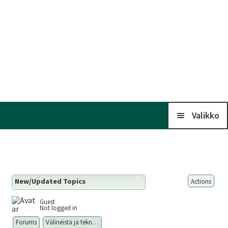
Valikko
Koti
New/Updated Topics
Actions
Kalenteri
Guest
Not logged in
Liitto
Forums
Välineistä ja tekn…