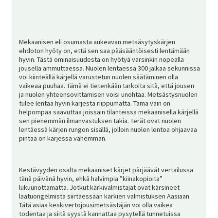
SV
Mekaanisen eli osumasta aukeavan metsäsytyskärjen
EN
ehdoton hyöty on, että sen saa pääsääntöisesti lentämään
hyvin. Tästä ominaisuudesta on hyötyä varsinkin nopealla
jousella ammuttaessa. Nuolen lentäessä 300 jalkaa sekunnissa
voi kiinteällä kärjellä varustetun nuolen säätäminen olla
vaikeaa puuhaa. Tämä ei tietenkään tarkoita sitä, että jousen
ja nuolen yhteensovittamisen voisi unohtaa. Metsästysnuolen
tulee lentää hyvin kärjestä riippumatta. Tämä vain on
helpompaa saavuttaa joissain tilanteissa mekaanisella kärjellä
sen pienemmän ilmanvastuksen takia. Terät ovat nuolen
lentäessä kärjen rungon sisällä, jolloin nuolen lentoa ohjaavaa
pintaa on kärjessä vähemmän.
Kestävyyden osalta mekaaniset kärjet pärjäävät vertailussa
tänä päivänä hyvin, ehkä halvimpia ”kiinakopioita”
lukuunottamatta. Jotkut kärkivalmistajat ovat kärsineet
laatuongelmista siirtäessään kärkien valmistuksen Aasiaan.
Tätä asiaa keskivertojousimetsästäjän voi olla vaikea
todentaa ja siitä syystä kannattaa pysytellä tunnetuissa