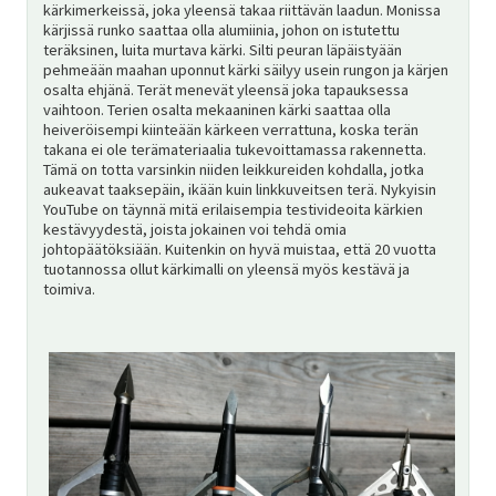
kärkimerkeissä, joka yleensä takaa riittävän laadun. Monissa
kärjissä runko saattaa olla alumiinia, johon on istutettu
teräksinen, luita murtava kärki. Silti peuran läpäistyään
pehmeään maahan uponnut kärki säilyy usein rungon ja kärjen
osalta ehjänä. Terät menevät yleensä joka tapauksessa
vaihtoon. Terien osalta mekaaninen kärki saattaa olla
heiveröisempi kiinteään kärkeen verrattuna, koska terän
takana ei ole terämateriaalia tukevoittamassa rakennetta.
Tämä on totta varsinkin niiden leikkureiden kohdalla, jotka
aukeavat taaksepäin, ikään kuin linkkuveitsen terä. Nykyisin
YouTube on täynnä mitä erilaisempia testivideoita kärkien
kestävyydestä, joista jokainen voi tehdä omia
johtopäätöksiään. Kuitenkin on hyvä muistaa, että 20 vuotta
tuotannossa ollut kärkimalli on yleensä myös kestävä ja
toimiva.