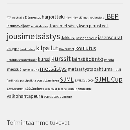
IBEP
harjoittelu
Erämessut
ATA
Australia
hirvi
hirvieläimet
houkuttelu
Jousimetsästyksen perusteet
istumavaljaat
jousikalastus
jousimetsästys
jäsenseurat
Jäkkärä
jäsenpalvelut
kilpailut
koulutus
kauppa
kokoukset
keskustelu
kurssit
lainsäädäntö
kurssi
koulutusmateriaalit
media
metsästys
metsästystapahtuma
messut
nuoli
metsäkauris
SJML Cup
SJML
passittaminen
Parikkala
passipaikka
SJML-Cup 2020
säätäminen
SJML foorumi
taljajousi
Tanska
tähtäin
Uutiskirje
valkohäntäpeura
varusteet
villisika
Toimintaamme tukevat