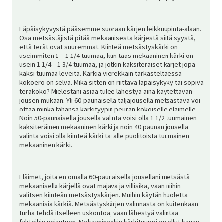
Läpäisykyvystä pääsemme suoraan kärjen leikkuupinta-alaan.
Osa metsästäjistä pitää mekaanisesta kärjestä siitä syystä,
että terät ovat suuremmat. Kiinteä metsästyskärki on
useimmiten 1 – 1 1/4 tuumaa, kun taas mekaaninen kärki on
usein 1 1/4 – 1 3/4 tuumaa, ja jotkin kaksiteräiset kärjet jopa
kaksi tuumaa leveitä. Kärkiä vierekkäin tarkasteltaessa
kokoero on selvä. Mikä sitten on riittävä läpäisykyky tai sopiva
teräkoko? Mielestäni asiaa tulee lähestyä aina käytettävän
jousen mukaan. Yli 60-paunaisella taljajousella metsästävä voi
ottaa minkä tahansa kärkityypin peuran kokoiselle eläimelle.
Noin 50-paunaisella jousella valinta voisi olla 1 1/2 tuumainen
kaksiteräinen mekaaninen kärki ja noin 40 paunan jousella
valinta voisi olla kiinteä kärki tai alle puolitoista tuumainen
mekaaninen kärki.
Eläimet, joita en omalla 60-paunaisella jousellani metsästä
mekaanisella kärjellä ovat majava ja villisika, vaan niihin
valitsen kiinteän metsästyskärjen. Muihin käytän huoletta
mekaanisia kärkiä. Metsästyskärjen valinnasta on kuitenkaan
turha tehdä itselleen uskontoa, vaan lähestyä valintaa
faktoihin nojautuen. Mekaaninenkin kärkityyppi on ollut kauan