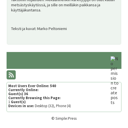
metsästyskäytössä, ja sille on meilläkin paikkansa ja
käyttäjäkuntansa.
Teksti ja kuvat: Marko Peltoniemi
Most Users Ever Online:
540
Currently Online:
Guest(s)
36
Currently Browsing this Page:
1
Guest(s)
Devices in use:
Desktop (32), Phone (4)
©
Simple:Press