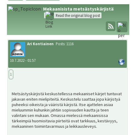
Mekaanisista metsästyskärjistä
Metsästys
Read the original blog post
Materiaali
Ari Kontiainen
Posts: 1116
Forum
10.7.2022 - 01:57
1
Linkit
Metsästyskärjistä keskustellessa mekaaniset kärjet tuntuvat
jakavan eniten mielipiteitä. Keskustelu saattaa jopa kärjistyä
Jäsenyys
puheeksi oikeista ja vääristä kärjistä. Itse ajattelen asiaa
mieluummin kuhunkin jahtiin sopivuuden kautta ja teen
valintani sen mukaan. Omassa mielessä mekaanisissa
Palaute
tärkeimpiä huomioitavia piirteitä ovat tarkkuus, kestävyys,
mekaaninen toimintavarmuus ja leikkausleveys.