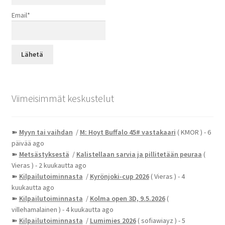
Email*
Viimeisimmät keskustelut
➽
Myyn tai vaihdan
/
M: Hoyt Buffalo 45# vastakaari
( KMOR )
- 6
päivää ago
➽
Metsästyksestä
/
Kalistellaan sarvia ja pillitetään peuraa
(
Vieras )
- 2 kuukautta ago
➽
Kilpailutoiminnasta
/
Kyrönjoki-cup 2026
( Vieras )
- 4
kuukautta ago
➽
Kilpailutoiminnasta
/
Kolma open 3D, 9.5.2026
(
villehamalainen )
- 4 kuukautta ago
➽
Kilpailutoiminnasta
/
Lumimies 2026
( sofiawiayz )
- 5