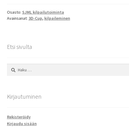
SV
Osasto:
SJML kilpailutoiminta
Avainsanat:
3D-Cup
,
kilpaileminen
EN
Etsi sivulta
Haku:
Kirjautuminen
Rekisteröidy
Kirjaudu sisään