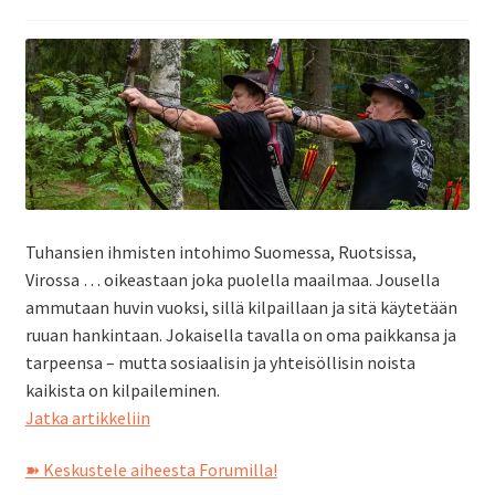
ale
taso
Laaj
Metsästys
vali
ale
taso
Laaj
Materiaali
vali
ale
taso
Laaj
Forum
vali
ale
Tuhansien ihmisten intohimo Suomessa, Ruotsissa,
taso
Virossa … oikeastaan joka puolella maailmaa. Jousella
Linkit
vali
ammutaan huvin vuoksi, sillä kilpaillaan ja sitä käytetään
ruuan hankintaan. Jokaisella tavalla on oma paikkansa ja
Laaj
tarpeensa – mutta sosiaalisin ja yhteisöllisin noista
Jäsenyys
ale
kaikista on kilpaileminen.
Kilpailemisen
Jatka artikkeliin
taso
Palaute
motiivi
vali
➽ Keskustele aiheesta Forumilla!