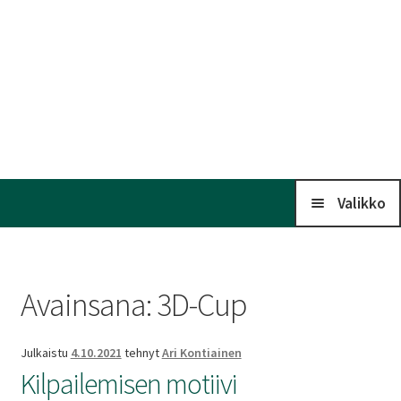
Valikko
Koti
Avainsana:
3D-Cup
Kalenteri
Julkaistu
4.10.2021
tehnyt
Ari Kontiainen
Laaj
Kilpailemisen motiivi
Liitto