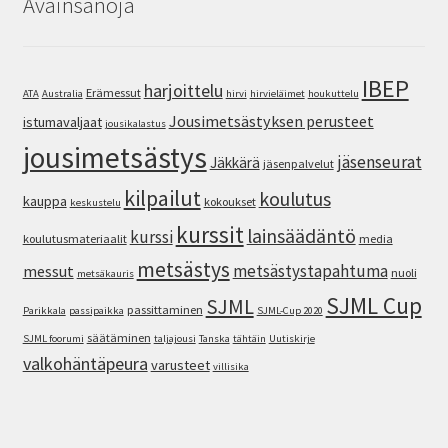
Avainsanoja
IBEP
harjoittelu
Erämessut
ATA
Australia
hirvi
hirvieläimet
houkuttelu
Jousimetsästyksen perusteet
istumavaljaat
jousikalastus
jousimetsästys
jäsenseurat
Jäkkärä
jäsenpalvelut
kilpailut
koulutus
kauppa
kokoukset
keskustelu
kurssit
lainsäädäntö
kurssi
koulutusmateriaalit
media
metsästys
metsästystapahtuma
messut
nuoli
metsäkauris
SJML Cup
SJML
passittaminen
Parikkala
passipaikka
SJML-Cup 2020
säätäminen
SJML foorumi
taljajousi
Tanska
tähtäin
Uutiskirje
valkohäntäpeura
varusteet
villisika