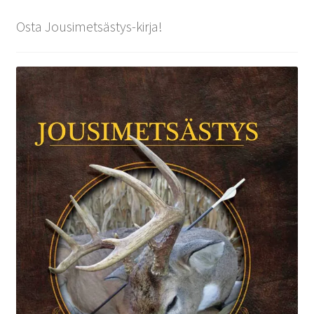
Osta Jousimetsästys-kirja!