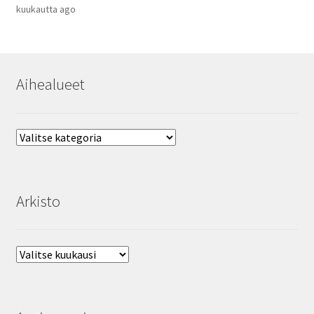
kuukautta ago
Aihealueet
Aihealueet
Arkisto
Arkisto