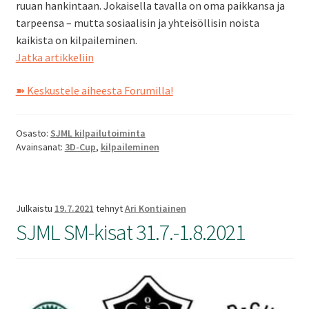
ruuan hankintaan. Jokaisella tavalla on oma paikkansa ja
tarpeensa – mutta sosiaalisin ja yhteisöllisin noista
kaikista on kilpaileminen.
Kilpailemisen
Jatka artikkeliin
motiivi
➽ Keskustele aiheesta Forumilla!
Osasto:
SJML kilpailutoiminta
Avainsanat:
3D-Cup
,
kilpaileminen
Julkaistu
19.7.2021
tehnyt
Ari Kontiainen
SJML SM-kisat 31.7.-1.8.2021