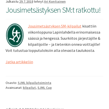
Julkaistu
29.7.2018
tehnyt
Ari Kontiainen
Jousimetsästyksen SM:t ratkottu!
Jousimetsästyksen SM-kilpailut
kisattiin
viikonloppuna Lapinlahdella erinomaisessa
säässä ja hengessä. Suurkiitos järjestäjille &
kilpailijoille – ja tietenkin onnea voittajille!
Voit tutustua lopputuloksiin alla olevasta taulukosta.
Jousimetsästyksen
Jatka artikkeliin
SM:t
ratkottu!
Osasto:
SJML kilpailutoiminta
Avainsanat:
kilpailut
,
SJML Cup