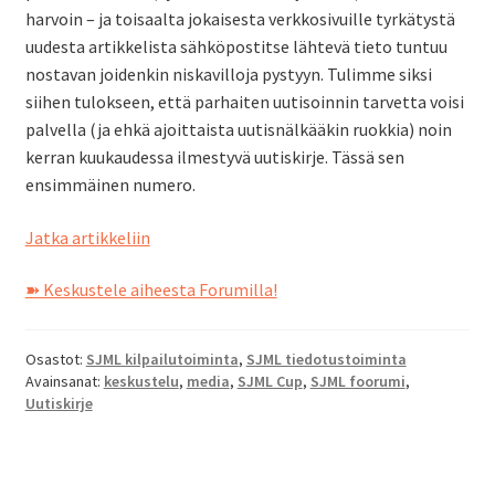
harvoin – ja toisaalta jokaisesta verkkosivuille tyrkätystä
uudesta artikkelista sähköpostitse lähtevä tieto tuntuu
nostavan joidenkin niskavilloja pystyyn. Tulimme siksi
siihen tulokseen, että parhaiten uutisoinnin tarvetta voisi
palvella (ja ehkä ajoittaista uutisnälkääkin ruokkia) noin
kerran kuukaudessa ilmestyvä uutiskirje. Tässä sen
ensimmäinen numero.
SJML
Jatka artikkeliin
Uutiskirje
➽ Keskustele aiheesta Forumilla!
1/2018
Osastot:
SJML kilpailutoiminta
,
SJML tiedotustoiminta
Avainsanat:
keskustelu
,
media
,
SJML Cup
,
SJML foorumi
,
Uutiskirje