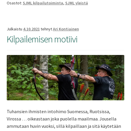
Osastot:
SJML kilpailutoiminta
,
SJML yleistä
haku
on
auki
Julkaistu
4.10.2021
tehnyt
Ari Kontiainen
Kilpailemisen motiivi
Tuhansien ihmisten intohimo Suomessa, Ruotsissa,
Virossa … oikeastaan joka puolella maailmaa. Jousella
ammutaan huvin vuoksi, sillä kilpaillaan ja sitä käytetään