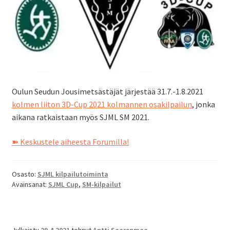
Oulun Seudun Jousimetsästäjät järjestää 31.7.-1.8.2021
kolmen liiton 3D-Cup 2021 kolmannen osakilpailun
, jonka
aikana ratkaistaan myös SJML SM 2021.
➽ Keskustele aiheesta Forumilla!
Osasto:
SJML kilpailutoiminta
Avainsanat:
SJML Cup
,
SM-kilpailut
Julkaistu
29.4.2021
tehnyt
Antti Saarenmaa