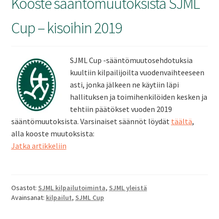
Kooste sääntömuutoksista SJML
Cup – kisoihin 2019
SJML Cup -sääntömuutosehdotuksia
kuultiin kilpailijoilta vuodenvaihteeseen
asti, jonka jälkeen ne käytiin läpi
hallituksen ja toimihenkilöiden kesken ja
tehtiin päätökset vuoden 2019
sääntömuutoksista. Varsinaiset säännöt löydät
täältä
,
alla kooste muutoksista:
Kooste
Jatka artikkeliin
sääntömuutoksista
SJML
Cup
Osastot:
SJML kilpailutoiminta
,
SJML yleistä
–
Avainsanat:
kilpailut
,
SJML Cup
kisoihin
2019