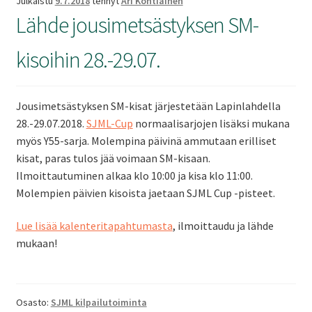
Julkaistu
9.7.2018
tehnyt
Ari Kontiainen
Lähde jousimetsästyksen SM-
kisoihin 28.-29.07.
Jousimetsästyksen SM-kisat järjestetään Lapinlahdella
28.-29.07.2018.
SJML-Cup
normaalisarjojen lisäksi mukana
myös Y55-sarja. Molempina päivinä ammutaan erilliset
kisat, paras tulos jää voimaan SM-kisaan.
Ilmoittautuminen alkaa klo 10:00 ja kisa klo 11:00.
Molempien päivien kisoista jaetaan SJML Cup -pisteet.
Lue lisää kalenteritapahtumasta
, ilmoittaudu ja lähde
mukaan!
Osasto:
SJML kilpailutoiminta