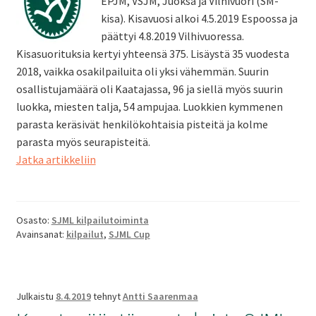
EPJM, VSJM, Juoksa ja Vilhivuori (SM-
kisa). Kisavuosi alkoi 4.5.2019 Espoossa ja
päättyi 4.8.2019 Vilhivuoressa.
Kisasuorituksia kertyi yhteensä 375. Lisäystä 35 vuodesta
2018, vaikka osakilpailuita oli yksi vähemmän. Suurin
osallistujamäärä oli Kaatajassa, 96 ja siellä myös suurin
luokka, miesten talja, 54 ampujaa. Luokkien kymmenen
parasta keräsivät henkilökohtaisia pisteitä ja kolme
parasta myös seurapisteitä.
SJML
Jatka artikkeliin
Cup
2019
Osasto:
SJML kilpailutoiminta
Avainsanat:
kilpailut
,
SJML Cup
Julkaistu
8.4.2019
tehnyt
Antti Saarenmaa