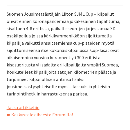
Suomen Jousimetsästäjäin Liiton SJML Cup – kilpailut
olivat ennen koronapandemiaa jokakesäinen tapahtuma,
sisältäen 4-8 erillistä, paikallisseurojen järjestämää 3D-
osakilpailua joissa kärkikymmenikköön sijoittumalla
kilpailija vaikutti ansaitsemiensa cup-pisteiden myötä
sijoittumiseensa itse kokonaiskilpailussa. Cup-kisat ovat
aikaisempina vuosina keränneet yli 300 erillistä
kisasuoritusta yli sadalta eri kilpailijalta ympäri Suomea,
houkutelleet kilpailijoita satojen kilometrien päästä ja
tarjonneet kilpailullisen antinsa lisäksi
jousimetsästysyhteisölle myös tilaisuuksia yhteisiin
tarinointihetkiin harrastuksensa parissa.
SJML
Jatka artikkeliin
Cup
➽ Keskustele aiheesta Forumilla!
–
kisojen