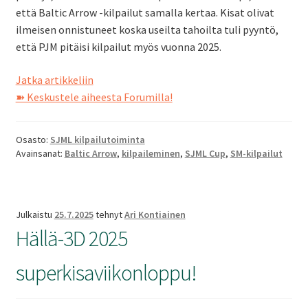
että Baltic Arrow -kilpailut samalla kertaa. Kisat olivat
SV
ilmeisen onnistuneet koska useilta tahoilta tuli pyyntö,
että PJM pitäisi kilpailut myös vuonna 2025.
EN
Hällä
Jatka artikkeliin
2025
➽ Keskustele aiheesta Forumilla!
Osasto:
SJML kilpailutoiminta
Avainsanat:
Baltic Arrow
,
kilpaileminen
,
SJML Cup
,
SM-kilpailut
Julkaistu
25.7.2025
tehnyt
Ari Kontiainen
Hällä-3D 2025
superkisaviikonloppu!