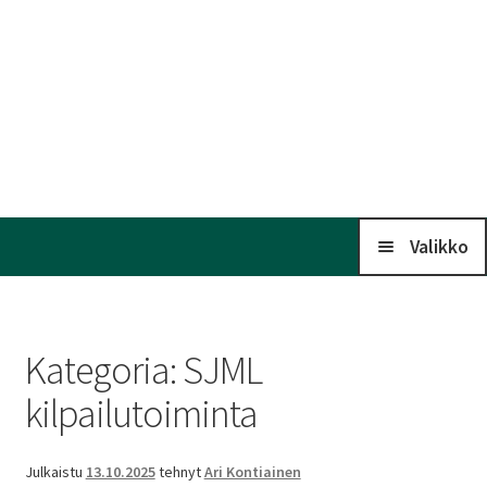
Valikko
Koti
Kategoria:
SJML
Kalenteri
kilpailutoiminta
Laaj
Liitto
Julkaistu
13.10.2025
tehnyt
Ari Kontiainen