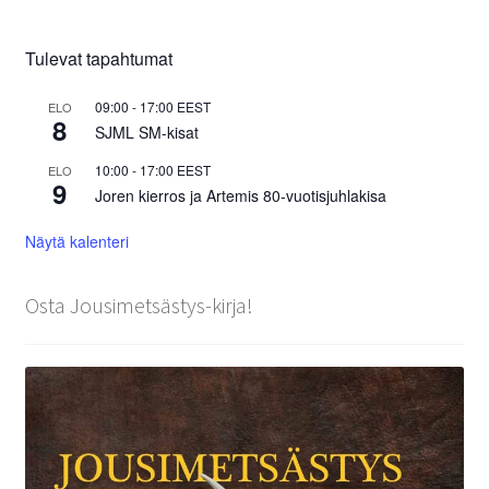
Tulevat tapahtumat
09:00
-
17:00
EEST
ELO
8
SJML SM-kisat
10:00
-
17:00
EEST
ELO
9
Joren kierros ja Artemis 80-vuotisjuhlakisa
Näytä kalenteri
Osta Jousimetsästys-kirja!