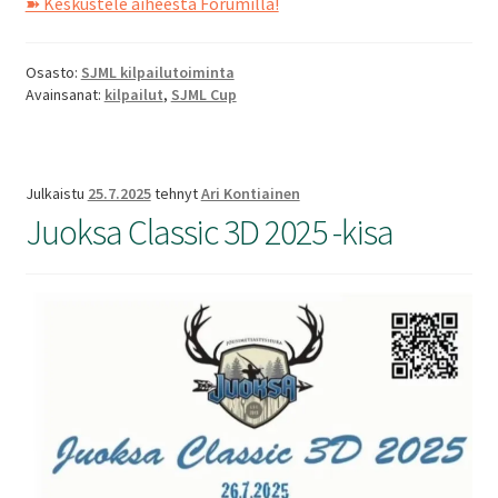
➽ Keskustele aiheesta Forumilla!
Osasto:
SJML kilpailutoiminta
Avainsanat:
kilpailut
,
SJML Cup
Julkaistu
25.7.2025
tehnyt
Ari Kontiainen
Juoksa Classic 3D 2025 -kisa