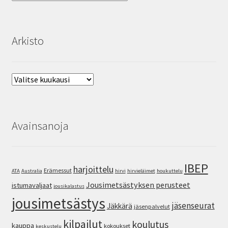
Arkisto
Arkisto
Avainsanoja
IBEP
harjoittelu
Erämessut
ATA
Australia
hirvi
hirvieläimet
houkuttelu
Jousimetsästyksen perusteet
istumavaljaat
jousikalastus
jousimetsästys
jäsenseurat
Jäkkärä
jäsenpalvelut
kilpailut
koulutus
kauppa
kokoukset
keskustelu