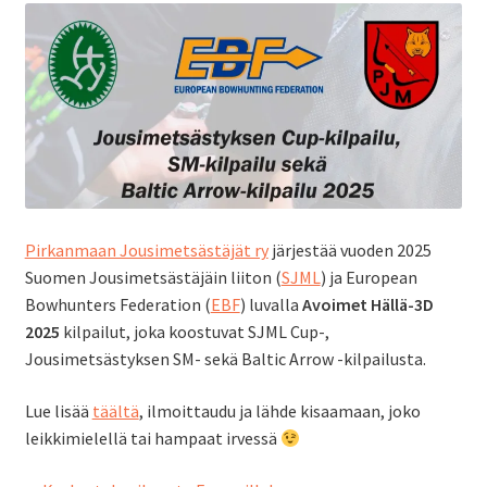
Pirkanmaan Jousimetsästäjät ry
järjestää vuoden 2025
Suomen Jousimetsästäjäin liiton (
SJML
) ja European
Bowhunters Federation (
EBF
) luvalla
Avoimet Hällä-3D
2025
kilpailut, joka koostuvat SJML Cup-,
Jousimetsästyksen SM- sekä Baltic Arrow -kilpailusta.
Lue lisää
täältä
, ilmoittaudu ja lähde kisaamaan, joko
leikkimielellä tai hampaat irvessä