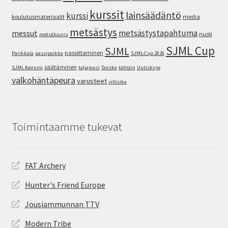
kurssit
lainsäädäntö
kurssi
koulutusmateriaalit
media
metsästys
metsästystapahtuma
messut
nuoli
metsäkauris
SJML Cup
SJML
passittaminen
Parikkala
passipaikka
SJML-Cup 2020
säätäminen
SJML foorumi
taljajousi
Tanska
tähtäin
Uutiskirje
valkohäntäpeura
varusteet
villisika
Toimintaamme tukevat
FAT Archery
Hunter's Friend Europe
Jousiammunnan TTV
Modern Tribe