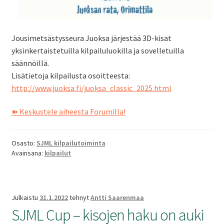
Jousimetsästysseura Juoksa järjestää 3D-kisat
yksinkertaistetuilla kilpailuluokilla ja sovelletuilla
säännöillä.
Lisätietoja kilpailusta osoitteesta:
http://www.juoksa.fi/juoksa_classic_2025.html
➽ Keskustele aiheesta Forumilla!
Osasto:
SJML kilpailutoiminta
Avainsana:
kilpailut
Julkaistu
31.1.2022
tehnyt
Antti Saarenmaa
SJML Cup – kisojen haku on auki