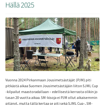
ale
Hällä 2025
taso
Laaj
Metsästys
vali
ale
taso
Laaj
Materiaali
vali
ale
taso
Laaj
Forum
vali
ale
taso
Linkit
vali
Laaj
Jäsenyys
Vuonna 2024 Pirkanmaan Jousimetsästäjät (PJM) piti
ale
pitkästä aikaa Suomen Jousimetsästäjäin liiton SJML Cup
taso
-kilpailut maastoradallaan – edellisestä kerrasta olikin jo
Palaute
vali
tasan 20 vuotta aikaa. SM-kisoja ei PJM ollut aikaisemmin
pitänyt, mutta tällä kertaa se piti sekä SJML Cup-, SM-