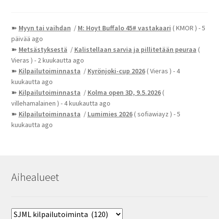
➽
Myyn tai vaihdan
/
M: Hoyt Buffalo 45# vastakaari
( KMOR )
- 5
päivää ago
➽
Metsästyksestä
/
Kalistellaan sarvia ja pillitetään peuraa
(
Vieras )
- 2 kuukautta ago
➽
Kilpailutoiminnasta
/
Kyrönjoki-cup 2026
( Vieras )
- 4
kuukautta ago
➽
Kilpailutoiminnasta
/
Kolma open 3D, 9.5.2026
(
villehamalainen )
- 4 kuukautta ago
➽
Kilpailutoiminnasta
/
Lumimies 2026
( sofiawiayz )
- 5
kuukautta ago
Aihealueet
Aihealueet