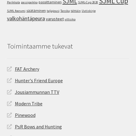
SJML Cup
SJML
passittaminen
Parikkala
passipaikka
SJML-Cup 2020
säätäminen
SJML foorumi
taljajousi
Tanska
tähtäin
Uutiskirje
valkohäntäpeura
varusteet
villisika
Toimintaamme tukevat
FAT Archery
Hunter's Friend Europe
Jousiammunnan TTV
Modern Tribe
Pinewood
PsR Bows and Hunting