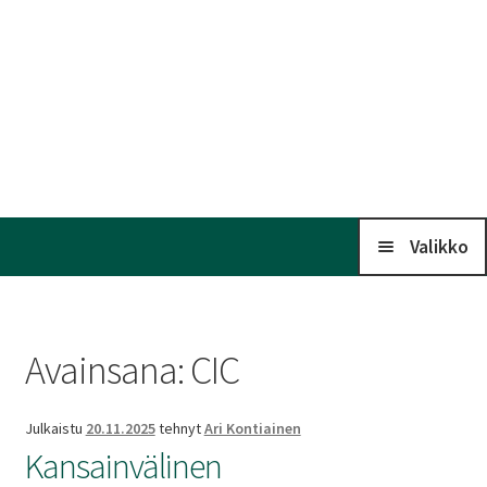
Valikko
Koti
Avainsana:
CIC
Kalenteri
Julkaistu
20.11.2025
tehnyt
Ari Kontiainen
Laaj
Kansainvälinen
Liitto