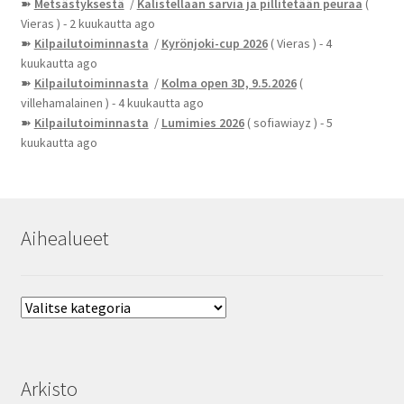
➽
Metsästyksestä
/
Kalistellaan sarvia ja pillitetään peuraa
(
Vieras )
- 2 kuukautta ago
➽
Kilpailutoiminnasta
/
Kyrönjoki-cup 2026
( Vieras )
- 4
kuukautta ago
➽
Kilpailutoiminnasta
/
Kolma open 3D, 9.5.2026
(
villehamalainen )
- 4 kuukautta ago
➽
Kilpailutoiminnasta
/
Lumimies 2026
( sofiawiayz )
- 5
kuukautta ago
Aihealueet
Aihealueet
Arkisto