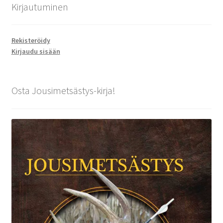
Kirjautuminen
Rekisteröidy
Kirjaudu sisään
Osta Jousimetsästys-kirja!