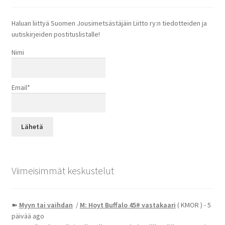
Haluan liittyä Suomen Jousimetsästäjäin Liitto ry:n tiedotteiden ja
uutiskirjeiden postituslistalle!
Nimi
Email*
Viimeisimmät keskustelut
➽
Myyn tai vaihdan
/
M: Hoyt Buffalo 45# vastakaari
( KMOR )
- 5
päivää ago