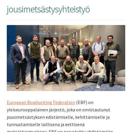
ale
jousimetsästysyhteistyö
taso
Laaj
Metsästys
vali
ale
taso
Laaj
Materiaali
vali
ale
taso
Laaj
Forum
vali
ale
taso
Linkit
vali
Laaj
Jäsenyys
European Bowhunting Federation
(EBF) on
ale
yleiseurooppalainen järjestö, joka on omistautunut
taso
jousimetsästyksen edistämiselle, kehittämiselle ja
Palaute
vali
tunnustamiselle laillisena ja eettisenä
metsästysmuotona. EBF on perustettu yhdistämään