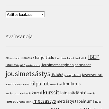
Arkisto
Avainsanoja
IBEP
harjoittelu
Erämessut
ATA
Australia
hirvi
hirvieläimet
houkuttelu
Jousimetsästyksen perusteet
istumavaljaat
jousikalastus
jousimetsästys
jäsenseurat
Jäkkärä
jäsenpalvelut
kilpailut
koulutus
kauppa
kokoukset
keskustelu
kurssit
lainsäädäntö
kurssi
koulutusmateriaalit
media
metsästys
metsästystapahtuma
messut
nuoli
metsäkauris