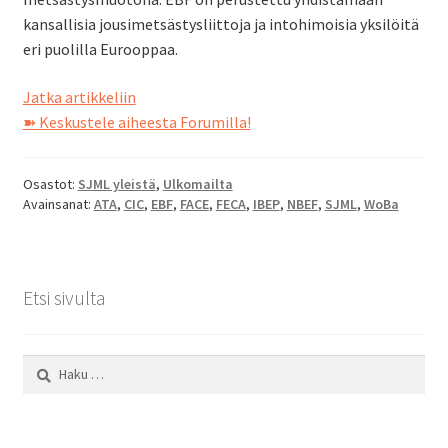
SV
kansallisia jousimetsästysliittoja ja intohimoisia yksilöitä
eri puolilla Eurooppaa.
EN
Kansainvälinen
Jatka artikkeliin
jousimetsästysyhteistyö
➽ Keskustele aiheesta Forumilla!
Osastot:
SJML yleistä
,
Ulkomailta
Avainsanat:
ATA
,
CIC
,
EBF
,
FACE
,
FECA
,
IBEP
,
NBEF
,
SJML
,
WoBa
Etsi sivulta
Haku: