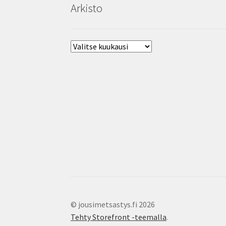
Arkisto
Arkisto
© jousimetsastys.fi 2026
Tehty Storefront -teemalla
.