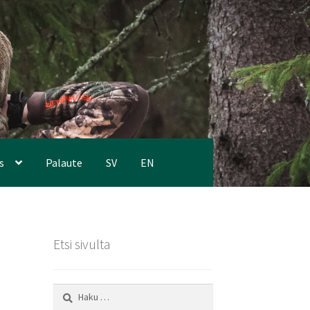
s
Palaute
SV
EN
Etsi sivulta
Haku: