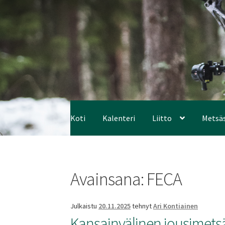
Koti
Kalenteri
Liitto
Metsä
Avainsana:
FECA
Julkaistu
20.11.2025
tehnyt
Ari Kontiainen
Kansainvälinen jousimetsä