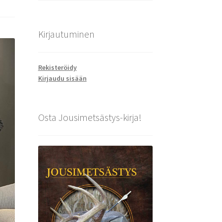
Kirjautuminen
Rekisteröidy
Kirjaudu sisään
Osta Jousimetsästys-kirja!