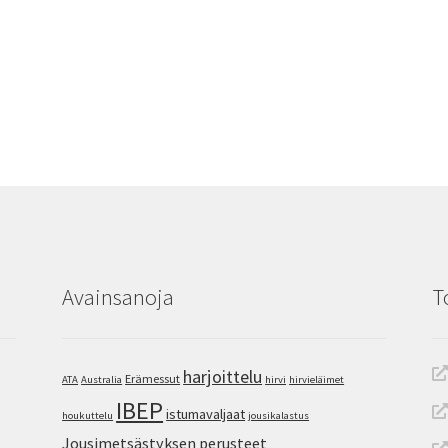
Avainsanoja
T
harjoittelu
Erämessut
ATA
Australia
hirvi
hirvieläimet
IBEP
istumavaljaat
houkuttelu
jousikalastus
Jousimetsästyksen perusteet