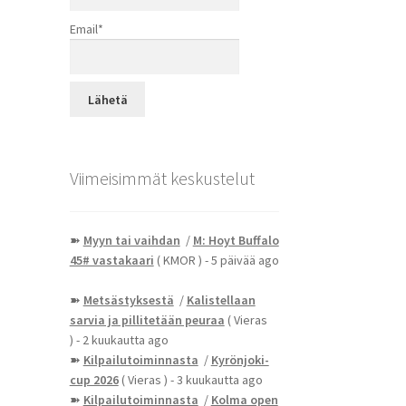
Email*
Viimeisimmät keskustelut
➽
Myyn tai vaihdan
/
M: Hoyt Buffalo
45# vastakaari
( KMOR )
- 5 päivää ago
➽
Metsästyksestä
/
Kalistellaan
sarvia ja pillitetään peuraa
( Vieras
)
- 2 kuukautta ago
➽
Kilpailutoiminnasta
/
Kyrönjoki-
cup 2026
( Vieras )
- 3 kuukautta ago
➽
Kilpailutoiminnasta
/
Kolma open