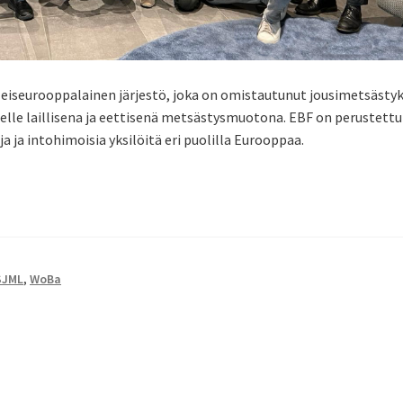
leiseurooppalainen järjestö, joka on omistautunut jousimetsästy
elle laillisena ja eettisenä metsästysmuotona. EBF on perustettu
a ja intohimoisia yksilöitä eri puolilla Eurooppaa.
SJML
,
WoBa