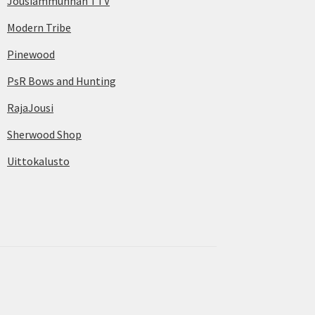
Jousiammunnan TTV
Modern Tribe
Pinewood
PsR Bows and Hunting
RajaJousi
Sherwood Shop
Uittokalusto