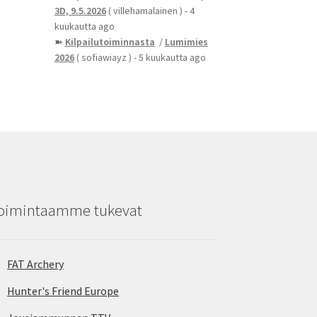
3D, 9.5.2026
( villehamalainen )
- 4
kuukautta ago
➽
Kilpailutoiminnasta
/
Lumimies
2026
( sofiawiayz )
- 5 kuukautta ago
oimintaamme tukevat
FAT Archery
Hunter's Friend Europe