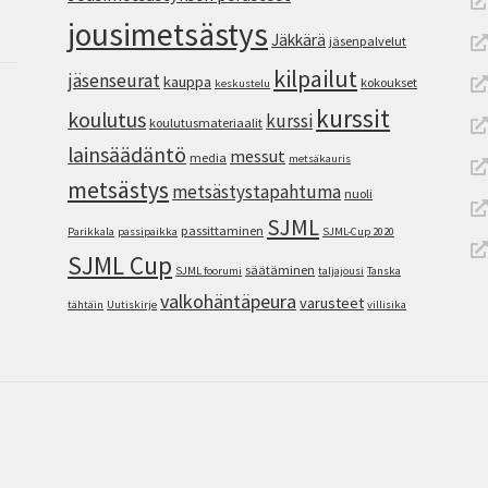
jousimetsästys
Jäkkärä
jäsenpalvelut
kilpailut
jäsenseurat
kauppa
kokoukset
keskustelu
kurssit
koulutus
kurssi
koulutusmateriaalit
lainsäädäntö
messut
media
metsäkauris
metsästys
metsästystapahtuma
nuoli
SJML
passittaminen
Parikkala
passipaikka
SJML-Cup 2020
SJML Cup
säätäminen
SJML foorumi
taljajousi
Tanska
valkohäntäpeura
varusteet
tähtäin
Uutiskirje
villisika