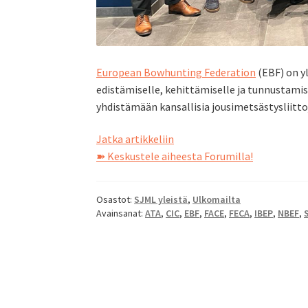
European Bowhunting Federation
(EBF) on y
edistämiselle, kehittämiselle ja tunnustamis
yhdistämään kansallisia jousimetsästysliittoj
Kansainvälinen
Jatka artikkeliin
jousimetsästysyhteistyö
➽ Keskustele aiheesta Forumilla!
Osastot:
SJML yleistä
,
Ulkomailta
Avainsanat:
ATA
,
CIC
,
EBF
,
FACE
,
FECA
,
IBEP
,
NBEF
,