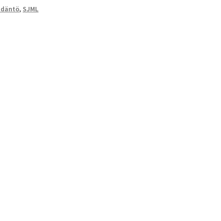
ädäntö
,
SJML