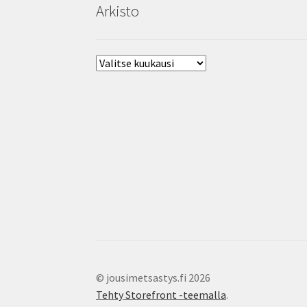
Arkisto
Arkisto
© jousimetsastys.fi 2026
Tehty Storefront -teemalla
.