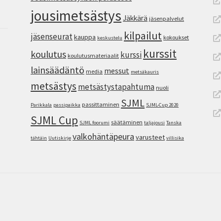
jousimetsästys
Jäkkärä
jäsenpalvelut
kilpailut
jäsenseurat
kauppa
kokoukset
keskustelu
kurssit
koulutus
kurssi
koulutusmateriaalit
lainsäädäntö
messut
media
metsäkauris
metsästys
metsästystapahtuma
nuoli
SJML
passittaminen
Parikkala
passipaikka
SJML-Cup 2020
SJML Cup
säätäminen
SJML foorumi
taljajousi
Tanska
valkohäntäpeura
varusteet
tähtäin
Uutiskirje
villisika