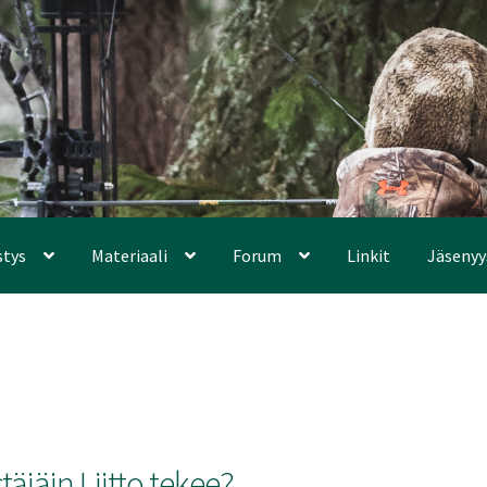
stys
Materiaali
Forum
Linkit
Jäsenyy
jäin Liitto tekee?