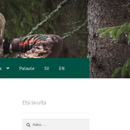
s
Palaute
SV
EN
Etsi sivulta
Haku: