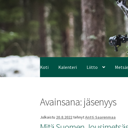
Koti
Kalenteri
Liitto
Metsä
Avainsana:
jäsenyys
Julkaistu
20.8.2022
tehnyt
Antti Saarenmaa
Mitä Suomen Jousimetsästä