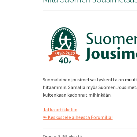
Suomalainen jousimetsästyskenttä on muutt
hitaammin. Samalla myös Suomen Jousimetsäs
kuitenkaan kadonnut mihinkään.
Mitä
Jatka artikkeliin
Suomen
➽ Keskustele aiheesta Forumilla!
Jousimetsästäjäin
Liitto
Osasto:
SJML yleistä