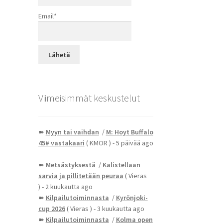
Email*
Viimeisimmät keskustelut
➽
Myyn tai vaihdan
/
M: Hoyt Buffalo
45# vastakaari
( KMOR )
- 5 päivää ago
➽
Metsästyksestä
/
Kalistellaan
sarvia ja pillitetään peuraa
( Vieras
)
- 2 kuukautta ago
➽
Kilpailutoiminnasta
/
Kyrönjoki-
cup 2026
( Vieras )
- 3 kuukautta ago
➽
Kilpailutoiminnasta
/
Kolma open