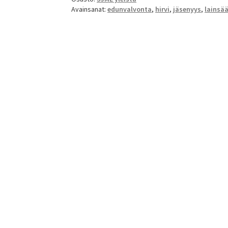
tekee?
Avainsanat:
edunvalvonta
,
hirvi
,
jäsenyys
,
lainsä