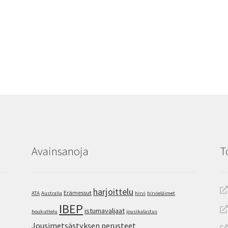
Avainsanoja
T
harjoittelu
Erämessut
ATA
Australia
hirvi
hirvieläimet
IBEP
istumavaljaat
houkuttelu
jousikalastus
Jousimetsästyksen perusteet