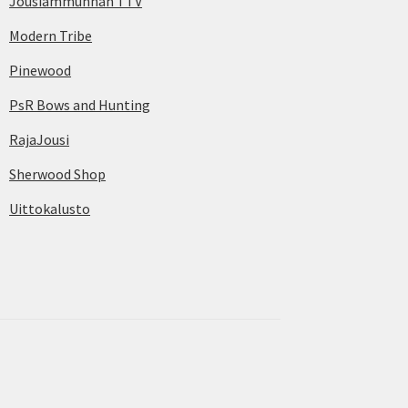
Jousiammunnan TTV
Modern Tribe
Pinewood
PsR Bows and Hunting
RajaJousi
Sherwood Shop
Uittokalusto