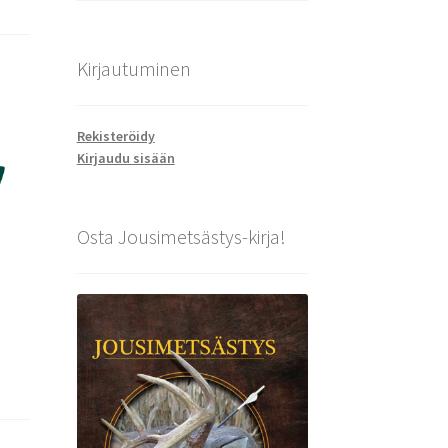
Kirjautuminen
Rekisteröidy
Kirjaudu sisään
Osta Jousimetsästys-kirja!