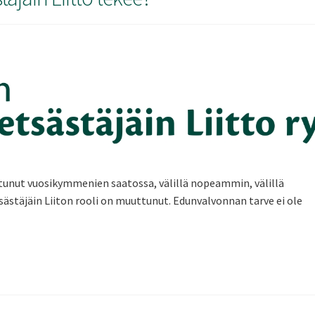
unut vuosikymmenien saatossa, välillä nopeammin, välillä
täjäin Liiton rooli on muuttunut. Edunvalvonnan tarve ei ole