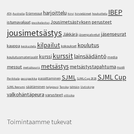
IBEP
harjoittelu
Erämessut
ATA
Australia
hirvi
hirvieläimet
houkuttelu
Jousimetsästyksen perusteet
istumavaljaat
jousikalastus
jousimetsästys
jäsenseurat
Jäkkärä
jäsenpalvelut
kilpailut
koulutus
kauppa
kokoukset
keskustelu
kurssit
lainsäädäntö
kurssi
koulutusmateriaalit
media
metsästys
metsästystapahtuma
messut
nuoli
metsäkauris
SJML Cup
SJML
passittaminen
Parikkala
passipaikka
SJML-Cup 2020
säätäminen
SJML foorumi
taljajousi
Tanska
tähtäin
Uutiskirje
valkohäntäpeura
varusteet
villisika
Toimintaamme tukevat