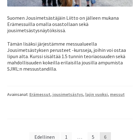
Suomen Jousimetsästäjäin Liitto on jälleen mukana
Erämessuilla omalla osastollaan sekä
jousimetsästysnäytöksissä.
Tämän lisäksi järjestämme messualueella
Jousimetsästyksen perusteet -kursseja, joihin voi ostaa
lipun alta. Kurssi sisältää 1.5 tunnin teoriaosuuden sekä
mahdollisuuden kokeilla erilaisilla jousilla ampumista
SJML:n messustandilla.
Avainsanat:
Erämessut
,
jousimetsästys
,
lajin vuoksi
,
messut
Artikkelien
Edellinen
1
…
5
6