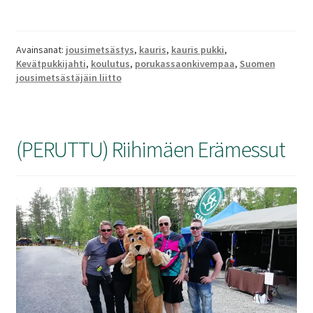
SV
Avainsanat:
jousimetsästys
,
kauris
,
kauris pukki
,
Kevätpukkijahti
,
koulutus
,
porukassaonkivempaa
,
Suomen
EN
jousimetsästäjäin liitto
(PERUTTU) Riihimäen Erämessut