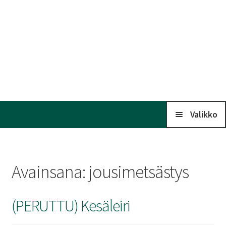
Valikko
Koti
Avainsana:
jousimetsästys
Kalenteri
(PERUTTU) Kesäleiri
Laaj
Liitto