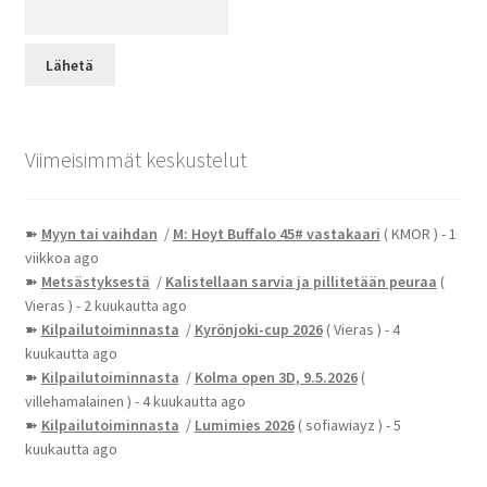
Viimeisimmät keskustelut
➽
Myyn tai vaihdan
/
M: Hoyt Buffalo 45# vastakaari
( KMOR )
- 1
viikkoa ago
➽
Metsästyksestä
/
Kalistellaan sarvia ja pillitetään peuraa
(
Vieras )
- 2 kuukautta ago
➽
Kilpailutoiminnasta
/
Kyrönjoki-cup 2026
( Vieras )
- 4
kuukautta ago
➽
Kilpailutoiminnasta
/
Kolma open 3D, 9.5.2026
(
villehamalainen )
- 4 kuukautta ago
➽
Kilpailutoiminnasta
/
Lumimies 2026
( sofiawiayz )
- 5
kuukautta ago