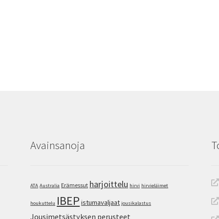
Avainsanoja
T
harjoittelu
Erämessut
ATA
Australia
hirvi
hirvieläimet
IBEP
istumavaljaat
houkuttelu
jousikalastus
Jousimetsästyksen perusteet