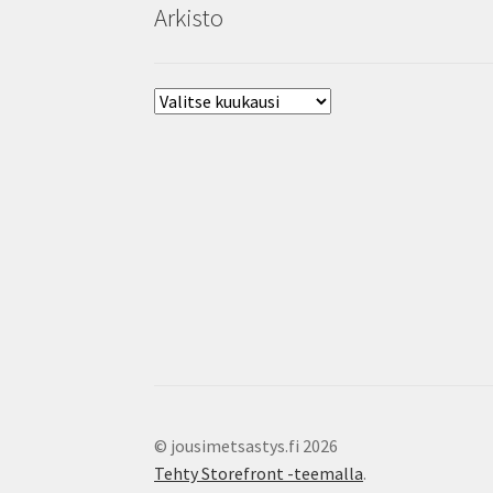
Arkisto
Arkisto
© jousimetsastys.fi 2026
Tehty Storefront -teemalla
.