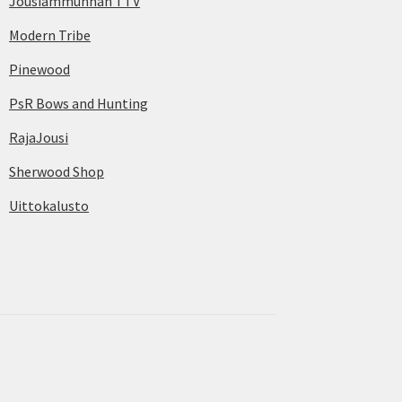
Jousiammunnan TTV
Modern Tribe
Pinewood
PsR Bows and Hunting
RajaJousi
Sherwood Shop
Uittokalusto