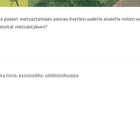
tä pääset metsästämään peuraa itsellesi uudelle alueelle miten vo
n aloitat metsästyksen?
a riista
,
passipaikka
,
valekiimakuoppa