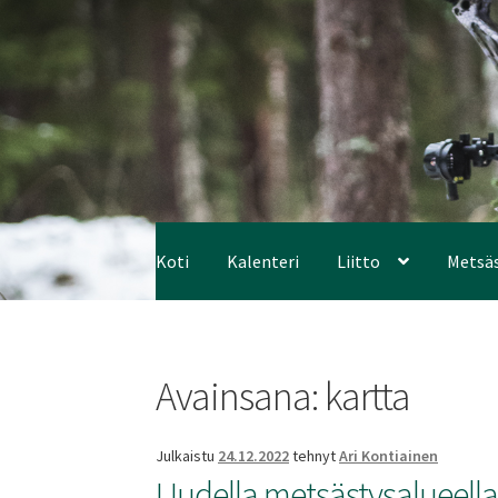
Koti
Kalenteri
Liitto
Metsä
Avainsana:
kartta
Julkaistu
24.12.2022
tehnyt
Ari Kontiainen
Uudella metsästysalueell