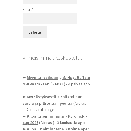
Email*
Viimeisimmät keskustelut
➽
Myyn tai vaihdan
/
M: Hoyt Buffalo
45# vastakaari
( KMOR )
- 4 päivää ago
➽
Metsästyksestä
/
Kalistellaan
sarvia ja pillitetään peuraa
( Vieras
)
- 2 kuukautta ago
➽
Kilpailutoiminnasta
/
Kyrönjoki-
cup 2026
( Vieras )
- 3 kuukautta ago
➽
Kilpailutoiminnasta
/
Kolma open