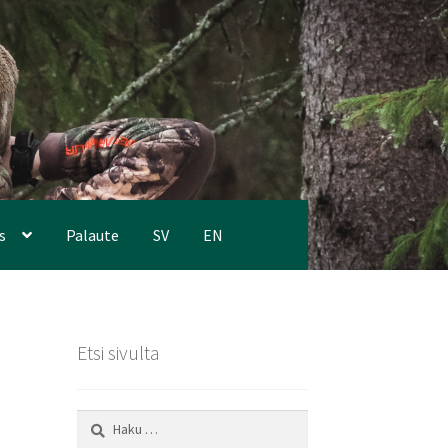
s
Palaute
SV
EN
Etsi sivulta
Haku: