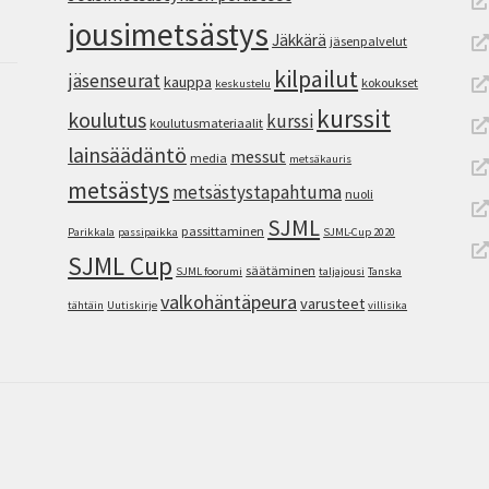
jousimetsästys
Jäkkärä
jäsenpalvelut
kilpailut
jäsenseurat
kauppa
kokoukset
keskustelu
kurssit
koulutus
kurssi
koulutusmateriaalit
lainsäädäntö
messut
media
metsäkauris
metsästys
metsästystapahtuma
nuoli
SJML
passittaminen
Parikkala
passipaikka
SJML-Cup 2020
SJML Cup
säätäminen
SJML foorumi
taljajousi
Tanska
valkohäntäpeura
varusteet
tähtäin
Uutiskirje
villisika