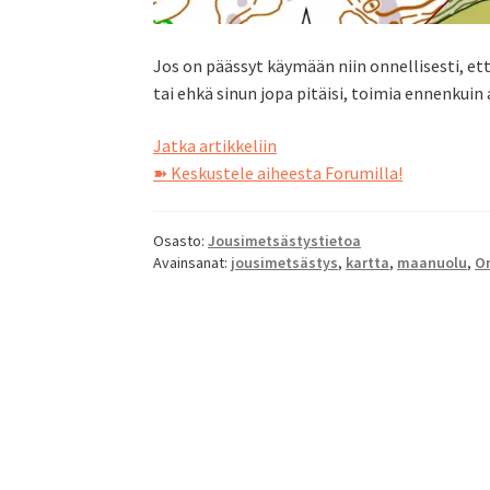
Jos on päässyt käymään niin onnellisesti, et
tai ehkä sinun jopa pitäisi, toimia ennenkui
Uudella
Jatka artikkeliin
metsästysalueella
➽ Keskustele aiheesta Forumilla!
Osasto:
Jousimetsästystietoa
Avainsanat:
jousimetsästys
,
kartta
,
maanuolu
,
Om