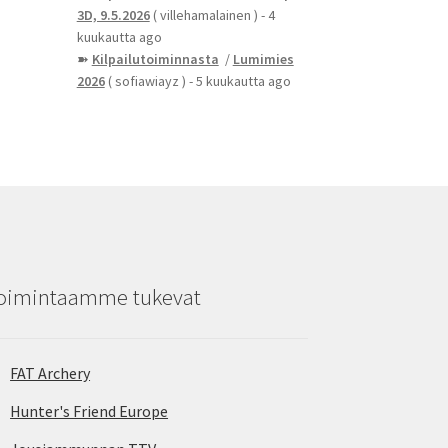
3D, 9.5.2026
( villehamalainen )
- 4
kuukautta ago
➽
Kilpailutoiminnasta
/
Lumimies
2026
( sofiawiayz )
- 5 kuukautta ago
oimintaamme tukevat
FAT Archery
Hunter's Friend Europe