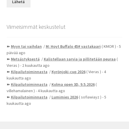
Viimeisimmät keskustelut
➽
Myyn tai vaihdan
/
M: Hoyt Buffalo 45# vastakaari
( KMOR )
- 5
päivää ago
➽
Metsästyksestä
/
Kalistellaan sarvia ja pillitetään peuraa
(
Vieras )
- 2 kuukautta ago
➽
Kilpailutoiminnasta
/
Kyrönjoki-cup 2026
( Vieras )
- 4
kuukautta ago
➽
Kilpailutoiminnasta
/
Kolma open 3D, 9.5.2026
(
villehamalainen )
- 4 kuukautta ago
➽
Kilpailutoiminnasta
/
Lumimies 2026
( sofiawiayz )
- 5
kuukautta ago