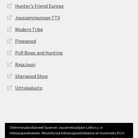
Hunter's Friend Europe
Jousiammunnan TTV
Modern Tribe
Pinewood
PsR Bows and Hunting
RajaJousi
Sherwood Shop
Uittokalusto
© jousimetsastys.fi 2026
Olemme päivittäneet Suomen Jousimetsästjäin Liitto r.y.:n
Tehty Storefront -teemalla
.
tietosuojaselosteen. Päivitetyssä tietosuojaselosteessa on huomioitu EU:n