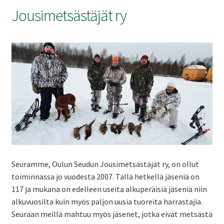
ale
Jousimetsästäjät ry
taso
Laaj
Metsästys
vali
ale
taso
Laaj
Materiaali
vali
ale
taso
Laaj
Forum
vali
ale
taso
Linkit
vali
Laaj
Seuramme, Oulun Seudun Jousimetsästäjät ry, on ollut
Jäsenyys
ale
toiminnassa jo vuodesta 2007. Tällä hetkellä jäseniä on
117 ja mukana on edelleen useita alkuperäisiä jäseniä niin
taso
Palaute
alkuvuosilta kuin myös paljon uusia tuoreita harrastajia.
vali
Seuraan meillä mahtuu myös jäsenet, jotka eivät metsästä