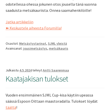
odotellessa ohessa jokunen otos jousella tänä vuonna
saaduista metsäkauriista. Onnea saamahenkilöille!
Kaurissaaliita
Jatka artikkeliin
➽ Keskustele aiheesta Forumilla!
Osastot:
Metsästystarinat
,
SJML yleistä
Avainsanat:
jousimetsästys
,
metsäkauris
Julkaistu
4.5.2024
tehnyt
Antti Saarenmaa
Kaatajakisan tulokset
Vuoden ensimmäinen SJML Cup-kisa käytiin upeassa
säässä Espoon Oittaan maastoradalla. Tulokset löydät
täältä
!