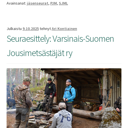
ry
Avainsanat:
jäsenseurat
,
PJM
,
SJML
Julkaistu
9.10.2025
tehnyt
Ari Kontiainen
Seuraesittely: Varsinais-Suomen
Jousimetsästäjät ry