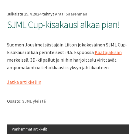
Julkaistu
25.4.2024
tehnyt
Antti Saarenmaa
SJML Cup-kisakausi alkaa pian!
Suomen Jousimetsästäjäin Liiton jokakesäinen SJML Cup-
kisakausi alkaa perinteisesti 4.5. Espoossa
Kaatajakisan
merkeissä. 3D-kilpailut ja niihin harjoittelu virittävät
ampumakuntoa tehokkaasti syksyn jahtikauteen.
SJML
Jatka artikkeliin
Cup-
kisakausi
Osasto:
SJML yleistä
alkaa
pian!
Vanhemmat artikkelit