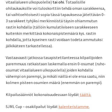
vitaalialueen ulkopuolelle)
tai ohi
. Totaalisille
ohilaukauksille voi tuloskorttiin tehdä oman sarakkeensa,
tai vaihtoehtoisesti sopia tässä tapauksessa jätettävän 0-
3 sarakkeet tyhjiksi merkinnöistä täysin ohiammutun
rastin kohdalla (tällöin kumulatiiviseen sarakkeeseen
kuitenkin merkittävä kokonaispistemäärä kys. rastin
kohdalla, jotta kyseinen rasti voidaan todeta ammutuksi
jälkikäteen tarkastellessa).
Vastaavaasti jatkossa tasapistetilanteessa kilpailijoiden
paremmuus ratkaistaan laskemalla ensin 0-osumat (ruho-
osumat vitaalialueen ulkopuolella) joiden kohdalla
vähempi on parempi, ja mikäli näillä ei ole eroa saatu, niin
kolmen pisteen osumien määrä (enemmän on parempi).
Kilpailusäännöt kokonaisuudessaan löydät
täältä.
SJML Cup – osakilpailut löydät
kalenteristamme.