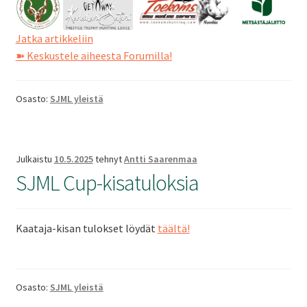
Kiinnostaako
Jatka artikkeliin
metsästys
➽ Keskustele aiheesta Forumilla!
Afrikassa?
Osasto:
SJML yleistä
Julkaistu
10.5.2025
tehnyt
Antti Saarenmaa
SJML Cup-kisatuloksia
Kaataja-kisan tulokset löydät
täältä!
Osasto:
SJML yleistä