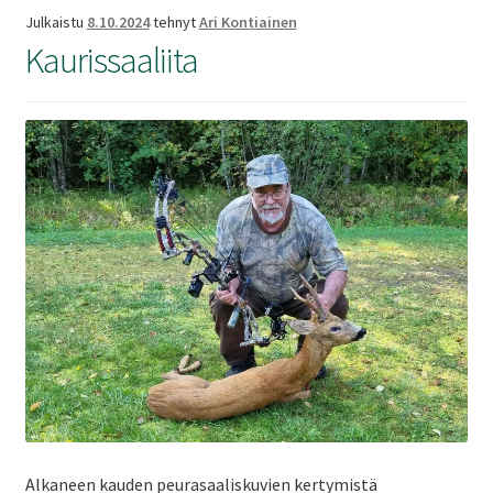
Julkaistu
8.10.2024
tehnyt
Ari Kontiainen
Kaurissaaliita
Alkaneen kauden peurasaaliskuvien kertymistä