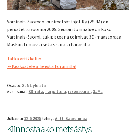
Varsinais-Suomen jousimetsästäjät Ry (VSJM) on
perustettu vuonna 2009. Seuran toimialue on koko
Varsinais-Suomi, tukipisteenä toimivat 3D-maastorata
Maskun Lemussa sekä sisärata Paraisilla.
Seuraesittely:
Jatka artikkeliin
Varsinais-
➽ Keskustele aiheesta Forumilla!
Suomen
Jousimetsästäjät
Osasto:
SJML yleistä
ry
Avainsanat:
3D-rata
,
harjoittelu
,
jäsenseurat
,
SJML
Julkaistu
12.6.2025
tehnyt
Antti Saarenmaa
Kiinnostaako metsästys