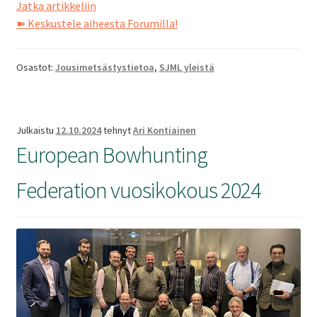
Miten
Jatka artikkeliin
pysyä
➽ Keskustele aiheesta Forumilla!
rauhallisena
riistatilanteessa?
Osastot:
Jousimetsästystietoa
,
SJML yleistä
Julkaistu
12.10.2024
tehnyt
Ari Kontiainen
European Bowhunting
Federation vuosikokous 2024