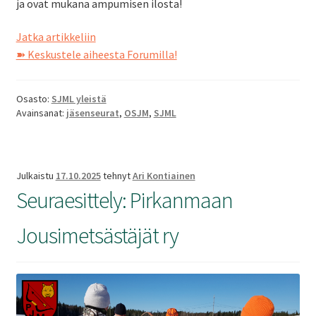
ja ovat mukana ampumisen ilosta!
SV
Seuraesittely:
Jatka artikkeliin
Oulun
➽ Keskustele aiheesta Forumilla!
EN
Seudun
Jousimetsästäjät
Osasto:
SJML yleistä
ry
Avainsanat:
jäsenseurat
,
OSJM
,
SJML
Julkaistu
17.10.2025
tehnyt
Ari Kontiainen
Seuraesittely: Pirkanmaan
Jousimetsästäjät ry