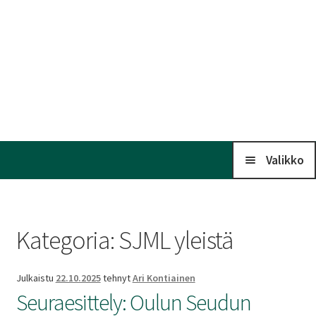
Valikko
Koti
Kategoria:
SJML yleistä
Kalenteri
Julkaistu
22.10.2025
tehnyt
Ari Kontiainen
Laaj
Seuraesittely: Oulun Seudun
Liitto