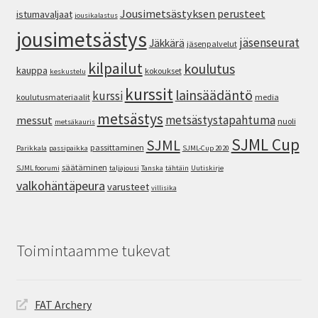
Jousimetsästyksen perusteet
istumavaljaat
jousikalastus
jousimetsästys
jäsenseurat
Jäkkärä
jäsenpalvelut
kilpailut
koulutus
kauppa
kokoukset
keskustelu
kurssit
lainsäädäntö
kurssi
koulutusmateriaalit
media
metsästys
metsästystapahtuma
messut
nuoli
metsäkauris
SJML Cup
SJML
passittaminen
Parikkala
passipaikka
SJML-Cup 2020
säätäminen
SJML foorumi
taljajousi
Tanska
tähtäin
Uutiskirje
valkohäntäpeura
varusteet
villisika
Toimintaamme tukevat
FAT Archery