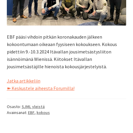
EBF pääsi vihdoin pitkän koronakauden jälkeen
kokoontumaan oikeaan fyysiseen kokoukseen. Kokous
pidettiin 9.-10.3.2024 Itävallan jousimetsästysliiton
isännöimänä Wienissä. Kiitokset Itävallan
jousimetsästäjille hienoista kokousjärjestelyistä.
European
Jatka artikkeliin
Bowhunting
➽ Keskustele aiheesta Forumilla!
Federation
vuosikokous
Osasto:
SJML yleistä
2024
Avainsanat:
EBF
,
kokous