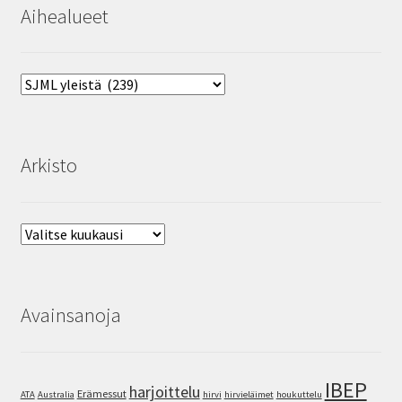
Aihealueet
Aihealueet
Arkisto
Arkisto
Avainsanoja
IBEP
harjoittelu
Erämessut
ATA
Australia
hirvi
hirvieläimet
houkuttelu