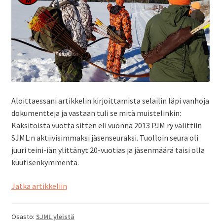
Aloittaessani artikkelin kirjoittamista selailin läpi vanhoja
dokumentteja ja vastaan tuli se mitä muistelinkin:
Kaksitoista vuotta sitten eli vuonna 2013 PJM ry valittiin
SJML:n aktiivisimmaksi jäsenseuraksi. Tuolloin seura oli
juuri teini-iän ylittänyt 20-vuotias ja jäsenmäärä taisi olla
kuutisenkymmentä.
Seuraesittely:
Jatka artikkeliin
Pirkanmaan
Jousimetsästäjät
Osasto:
SJML yleistä