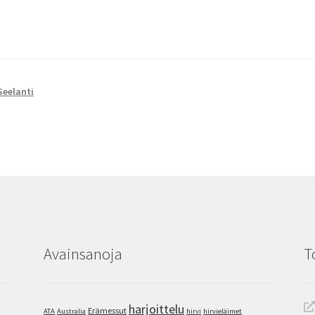
Seelanti
Avainsanoja
T
harjoittelu
Erämessut
ATA
Australia
hirvi
hirvieläimet