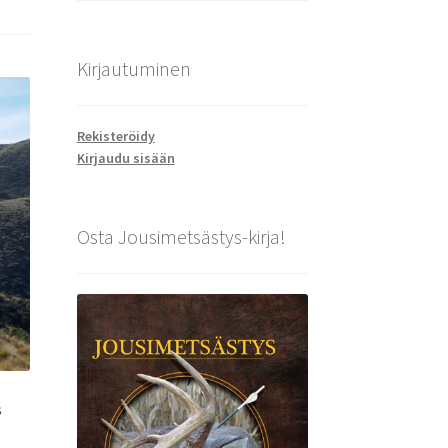
Kirjautuminen
Rekisteröidy
Kirjaudu sisään
Osta Jousimetsästys-kirja!
s