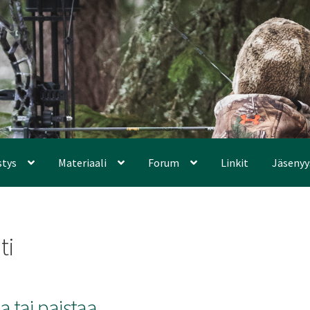
stys
Materiaali
Forum
Linkit
Jäsenyy
ti
 tai paistaa