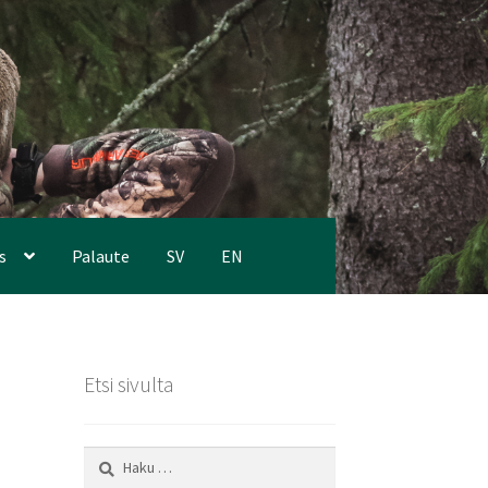
s
Palaute
SV
EN
Etsi sivulta
Haku: