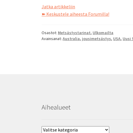
Viisi
Jatka artikkeliin
oppia
➽ Keskustele aiheesta Forumilla!
ulkomaan
jahdeista
Osastot:
Metsästystarinat
,
Ulkomailta
Avainsanat:
Australia
,
jousimetsästys
,
USA
,
Uusi 
Aihealueet
Aihealueet