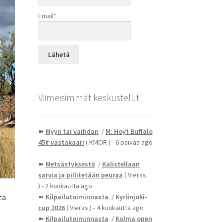
Email*
Viimeisimmät keskustelut
➽
Myyn tai vaihdan
/
M: Hoyt Buffalo
45# vastakaari
( KMOR )
- 6 päivää ago
➽
Metsästyksestä
/
Kalistellaan
sarvia ja pillitetään peuraa
( Vieras
)
- 2 kuukautta ago
tä
➽
Kilpailutoiminnasta
/
Kyrönjoki-
cup 2026
( Vieras )
- 4 kuukautta ago
➽
Kilpailutoiminnasta
/
Kolma open