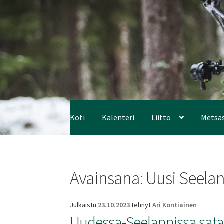
Koti
Kalenteri
Liitto
Metsä
Avainsana:
Uusi Seelan
Julkaistu
23.10.2023
tehnyt
Ari Kontiainen
Uudessa-Seelannissa sataa