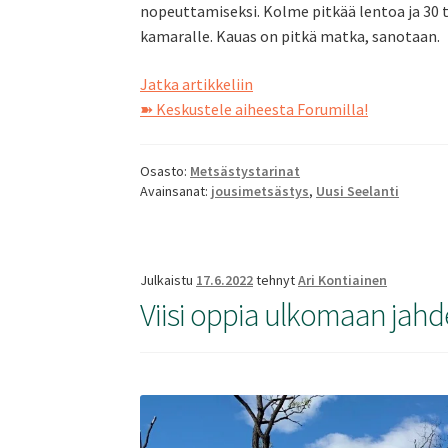
nopeuttamiseksi. Kolme pitkää lentoa ja 3
kamaralle. Kauas on pitkä matka, sanotaan.
Uudessa-
Jatka artikkeliin
Seelannissa
➽ Keskustele aiheesta Forumilla!
sataa
tai
Osasto:
Metsästystarinat
paistaa
Avainsanat:
jousimetsästys
,
Uusi Seelanti
Julkaistu
17.6.2022
tehnyt
Ari Kontiainen
Viisi oppia ulkomaan jahd