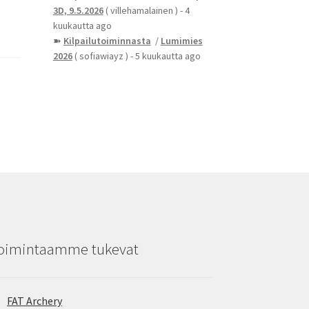
3D, 9.5.2026
( villehamalainen )
- 4
kuukautta ago
➽
Kilpailutoiminnasta
/
Lumimies
2026
( sofiawiayz )
- 5 kuukautta ago
oimintaamme tukevat
FAT Archery