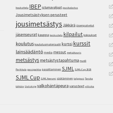
IBEP
istumavaljaat
houkuttelu
jousikalastus
Jousimetsästyksen perusteet
jousimetsästys
Jäkkärä
jäsenpalvelut
kilpailut
jäsenseurat
kauppa
kokoukset
keskustelu
kurssit
koulutus
kurssi
koulutusmateriaalit
lainsäädäntö
messut
media
metsäkauris
metsästys
metsästystapahtuma
nuoli
SJML
passittaminen
Parikkala
passipaikka
SJML-Cup 2020
SJML Cup
säätäminen
SJML foorumi
taljajousi
Tanska
valkohäntäpeura
varusteet
tähtäin
Uutiskirje
villisika