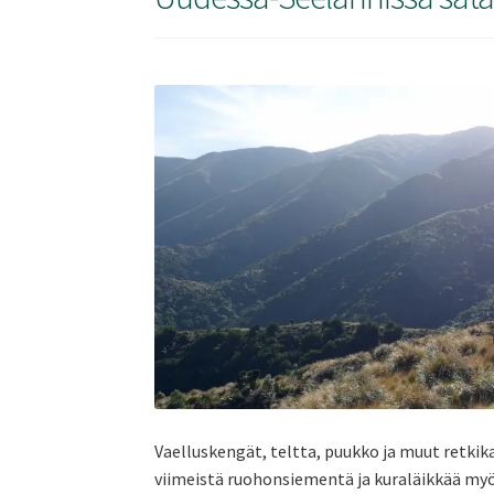
Vaelluskengät, teltta, puukko ja muut retkik
viimeistä ruohonsiementä ja kuraläikkää myö