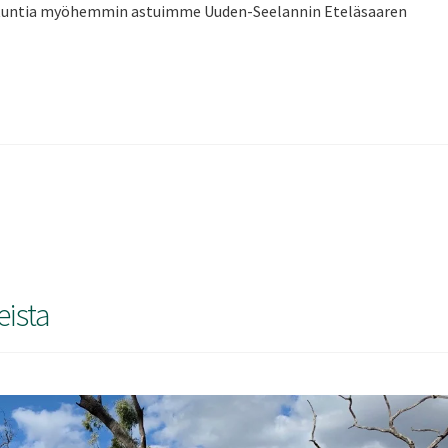
0 tuntia myöhemmin astuimme Uuden-Seelannin Eteläsaaren
eista