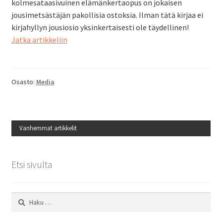
kolmesataasivuinen elämänkertaopus on jokaisen
jousimetsästäjän pakollisia ostoksia. Ilman tätä kirjaa ei
kirjahyllyn jousiosio yksinkertaisesti ole täydellinen!
Life
Jatka artikkeliin
At
Full
Draw
Osasto:
Media
Vanhemmat artikkelit
Etsi sivulta
Haku: