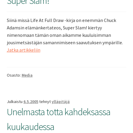
Super Slam!
Siinä missä Life At Full Draw -kirja on enemmän Chuck
Adamsin elämänkertateos, Super Slam! kiertyy
nimenomaan tämän oman aikamme kuuluisimman
jousimetsästäjän samannimiseen saavutuksen ympärille.
Super
Jatka artikkeliin
Slam!
Osasto:
Media
Julkaistu
6.5.2005
tehnyt
ylläpitäjä
Unelmasta totta kahdeksassa
kuukaudessa