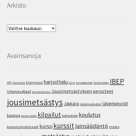
Arkisto
Arkisto
Avainsanoja
IBEP
harjoittelu
Erämessut
ATA
Australia
hirvi
hirvieläimet
houkuttelu
Jousimetsästyksen perusteet
istumavaljaat
jousikalastus
jousimetsästys
jäsenseurat
Jäkkärä
jäsenpalvelut
kilpailut
koulutus
kauppa
kokoukset
keskustelu
kurssit
lainsäädäntö
kurssi
koulutusmateriaalit
media