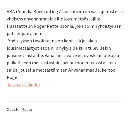
ABA (Alandia Bowhunting Association) on vastaperustettu
yhdistys ahvenanmaalaisille jousimetsästäjille.
Haastattelin Roger Petterssonia, joka toimii yhdistyksen
puheenjohtajana.
-Yhdistyksen tavoitteena on kehittää ja jakaa
jousimetsästystietoa niin nykyisille kuin tulevillekin
jousimetsästäjille. Vähäisin tavoite ei myöskään ole ajaa
paikalliseen metsästyslainsäädäntöön muutosta, joka
sallisi jousella metsästämisen Ahvenanmaalla, kertoo
Roger.
Jousimetsästys
Jatka artikkeliin
myötätuulessa
Ahvenanmalla
Osasto:
Media