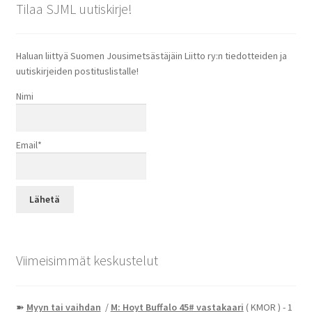
Tilaa SJML uutiskirje!
Haluan liittyä Suomen Jousimetsästäjäin Liitto ry:n tiedotteiden ja
uutiskirjeiden postituslistalle!
Nimi
Email*
Viimeisimmät keskustelut
➽
Myyn tai vaihdan
/
M: Hoyt Buffalo 45# vastakaari
( KMOR )
- 1