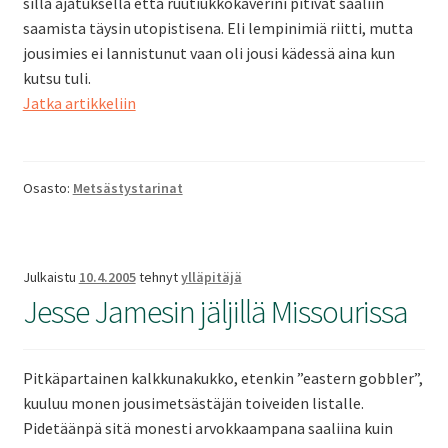
sillä ajatuksella että ruutiukkokaverini pitivät saaliin
saamista täysin utopistisena. Eli lempinimiä riitti, mutta
jousimies ei lannistunut vaan oli jousi kädessä aina kun
kutsu tuli.
Metsäjänisjahtia
Jatka artikkeliin
Osasto:
Metsästystarinat
Julkaistu
10.4.2005
tehnyt
ylläpitäjä
Jesse Jamesin jäljillä Missourissa
Pitkäpartainen kalkkunakukko, etenkin ”eastern gobbler”,
kuuluu monen jousimetsästäjän toiveiden listalle.
Pidetäänpä sitä monesti arvokkaampana saaliina kuin