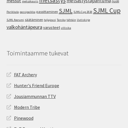
metsästys
metsästystapahtuma
messut
nuoli
metsäkauris
SJML Cup
SJML
passittaminen
Parikkala
passipaikka
SJML-Cup 2020
säätäminen
SJML foorumi
taljajousi
Tanska
tähtäin
Uutiskirje
valkohäntäpeura
varusteet
villisika
Toimintaamme tukevat
FAT Archery
Hunter's Friend Europe
Jousiammunnan TTV
Modern Tribe
Pinewood