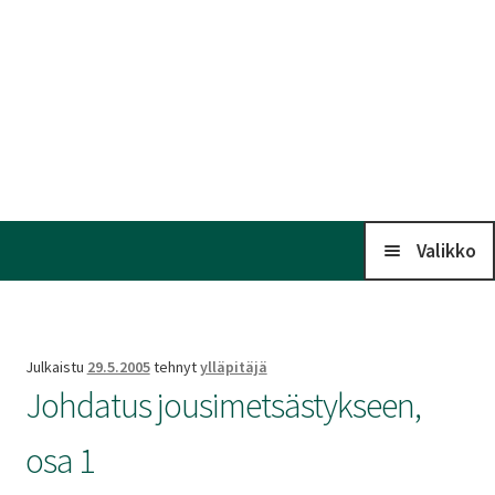
Valikko
Koti
Julkaistu
29.5.2005
tehnyt
ylläpitäjä
Johdatus jousimetsästykseen,
Kalenteri
osa 1
Laaj
Liitto