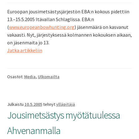
SV
Euroopan jousimetsästysjärjestön EBA:n kokous pidettiin
13.–15.5.2005 Itävallan Schlaglissa. EBA:n
(
www.europeanbowhunting.org
) jäsenmäärä on kasvanut
EN
vakaasti. Nyt, järjestyksessä kolmannen kokouksen aikaan,
on jäsenmaita jo 13.
EBA:n
Jatka artikkeliin
vuosikokous
Osastot:
Media
,
Ulkomailta
Julkaistu
10.5.2005
tehnyt
ylläpitäjä
Jousimetsästys myötätuulessa
Ahvenanmalla