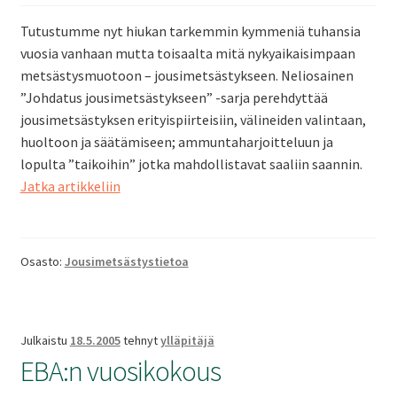
ale
taso
Tutustumme nyt hiukan tarkemmin kymmeniä tuhansia
Laaj
Metsästys
vuosia vanhaan mutta toisaalta mitä nykyaikaisimpaan
vali
ale
metsästysmuotoon – jousimetsästykseen. Neliosainen
taso
”Johdatus jousimetsästykseen” -sarja perehdyttää
Laaj
Materiaali
jousimetsästyksen erityispiirteisiin, välineiden valintaan,
vali
ale
huoltoon ja säätämiseen; ammuntaharjoitteluun ja
taso
Laaj
lopulta ”taikoihin” jotka mahdollistavat saaliin saannin.
Forum
vali
Johdatus
Jatka artikkeliin
ale
jousimetsästykseen,
taso
osa
Linkit
vali
1
Osasto:
Jousimetsästystietoa
Laaj
Jäsenyys
ale
taso
Julkaistu
18.5.2005
tehnyt
ylläpitäjä
Palaute
EBA:n vuosikokous
vali