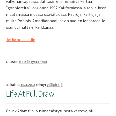
valkohäntäpeuraa. Jahtasin ensimmäistä kertaa
”gobblereita” jo vuonna 1992 Kaliforniassa ja sen jälkeen
muutamassa muussa osavaltiossa. Peuroja, karhuja ja
muita Pohjois-Amerikan saaliita on nuolen lentoradalle
osunut mutta ei kalkkunaa.
Jesse
Jatka artikkeliin
Jamesin
jäljillä
Missourissa
Osasto:
Metsästystarinat
Julkaistu
10.4.2005
tehnyt
ylläpitäjä
Life At Full Draw
Chuck Adams’in jousimetsästysurasta kertova, yli