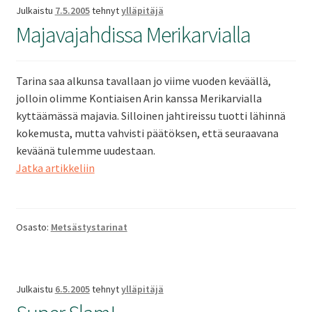
Julkaistu
7.5.2005
tehnyt
ylläpitäjä
Majavajahdissa Merikarvialla
Tarina saa alkunsa tavallaan jo viime vuoden keväällä,
jolloin olimme Kontiaisen Arin kanssa Merikarvialla
kyttäämässä majavia. Silloinen jahtireissu tuotti lähinnä
kokemusta, mutta vahvisti päätöksen, että seuraavana
keväänä tulemme uudestaan.
Majavajahdissa
Jatka artikkeliin
Merikarvialla
Osasto:
Metsästystarinat
Julkaistu
6.5.2005
tehnyt
ylläpitäjä