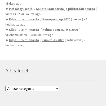
viikkoa ago
➽
Metsästyksestä
/
Kalistellaan sarvia ja pillitetään peuraa
(
Vieras )
- 2 kuukautta ago
➽
Kilpailutoiminnasta
/
Kyrönjoki-cup 2026
( Vieras )
- 4
kuukautta ago
➽
Kilpailutoiminnasta
/
Kolma open 3D, 9.5.2026
(
villehamalainen )
- 4 kuukautta ago
➽
Kilpailutoiminnasta
/
Lumimies 2026
( sofiawiayz )
- 5
kuukautta ago
Aihealueet
Aihealueet