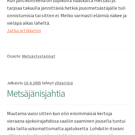
Kun jahtikohteena on supikoira haaskalta metsästys
tarjoaa takuulla jännittäviä hetkiä jousimetsästäjälle tuli
onnistumisia tai sitten ei. Melko varmasti eläimiä näkee ja
vieläpä aikas läheltä.
Haaskakyttäystä
Jatka artikkeliin
Osasto:
Metsästystarinat
Julkaistu
10.4.2005
tehnyt
ylläpitäjä
Metsäjänisjahtia
Muutama vuosi sitten kun olin ensimmäisiä kertoja
vieraana ajokoirajahdissa saaliin saaminen jousella tuntui
aika lailla uskomattomalta ajatukselta. Lohdutin itseäni