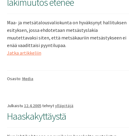
lakimuutos etenee
Maa- ja metsätalousvaliokunta on hyväksynyt hallituksen
esityksen, jossa ehdotetaan metsästyslakia
muutettavaksi siten, että metsäkauriin metsästykseen ei
enää vaadittaisi pyyntilupaa.
Kauriinmetsästystä
Jatka artikkeliin
koskeva
lakimuutos
etenee
Osasto:
Media
Julkaistu
12.4.2005
tehnyt
ylläpitäjä
Haaskakyttäystä