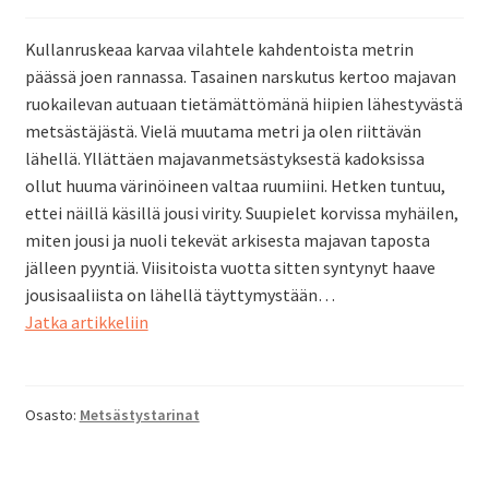
Kullanruskeaa karvaa vilahtele kahdentoista metrin
päässä joen rannassa. Tasainen narskutus kertoo majavan
ruokailevan autuaan tietämättömänä hiipien lähestyvästä
metsästäjästä. Vielä muutama metri ja olen riittävän
lähellä. Yllättäen majavanmetsästyksestä kadoksissa
ollut huuma värinöineen valtaa ruumiini. Hetken tuntuu,
ettei näillä käsillä jousi virity. Suupielet korvissa myhäilen,
miten jousi ja nuoli tekevät arkisesta majavan taposta
jälleen pyyntiä. Viisitoista vuotta sitten syntynyt haave
jousisaaliista on lähellä täyttymystään…
Unelmasta
Jatka artikkeliin
totta
kahdeksassa
kuukaudessa
Osasto:
Metsästystarinat